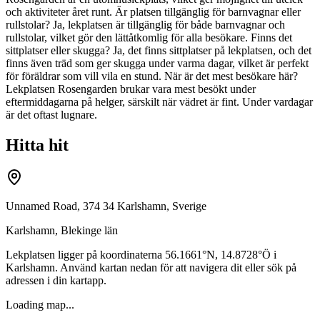
och aktiviteter året runt. Är platsen tillgänglig för barnvagnar eller
rullstolar? Ja, lekplatsen är tillgänglig för både barnvagnar och
rullstolar, vilket gör den lättåtkomlig för alla besökare. Finns det
sittplatser eller skugga? Ja, det finns sittplatser på lekplatsen, och det
finns även träd som ger skugga under varma dagar, vilket är perfekt
för föräldrar som vill vila en stund. När är det mest besökare här?
Lekplatsen Rosengarden brukar vara mest besökt under
eftermiddagarna på helger, särskilt när vädret är fint. Under vardagar
är det oftast lugnare.
Hitta hit
Unnamed Road, 374 34 Karlshamn, Sverige
Karlshamn
,
Blekinge län
Lekplatsen ligger på koordinaterna
56.1661
°N,
14.8728
°Ö i
Karlshamn
. Använd kartan nedan för att navigera dit eller sök på
adressen i din kartapp.
Loading map...