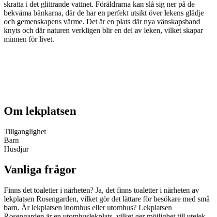
skratta i det glittrande vattnet. Föräldrarna kan slå sig ner på de
bekväma bänkarna, där de har en perfekt utsikt över lekens glädje
och gemenskapens värme. Det är en plats där nya vänskapsband
knyts och där naturen verkligen blir en del av leken, vilket skapar
minnen för livet.
Om lekplatsen
Tillganglighet
Barn
Husdjur
Vanliga frågor
Finns det toaletter i närheten? Ja, det finns toaletter i närheten av
lekplatsen Rosengarden, vilket gör det lättare för besökare med små
barn. Är lekplatsen inomhus eller utomhus? Lekplatsen
Rosengarden är en utomhuslekplats, vilket ger möjlighet till utelek