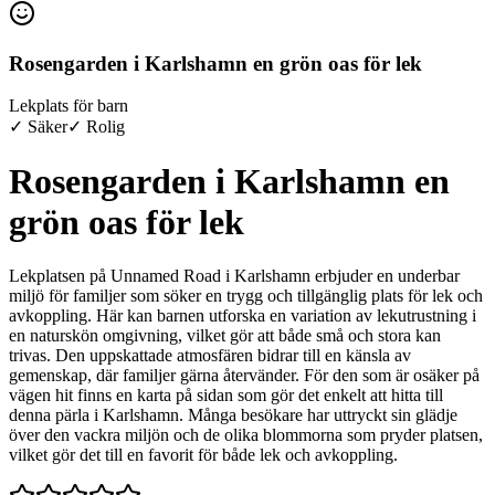
Rosengarden i Karlshamn en grön oas för lek
Lekplats för barn
✓ Säker
✓ Rolig
Rosengarden i Karlshamn en
grön oas för lek
Lekplatsen på Unnamed Road i Karlshamn erbjuder en underbar
miljö för familjer som söker en trygg och tillgänglig plats för lek och
avkoppling. Här kan barnen utforska en variation av lekutrustning i
en naturskön omgivning, vilket gör att både små och stora kan
trivas. Den uppskattade atmosfären bidrar till en känsla av
gemenskap, där familjer gärna återvänder. För den som är osäker på
vägen hit finns en karta på sidan som gör det enkelt att hitta till
denna pärla i Karlshamn. Många besökare har uttryckt sin glädje
över den vackra miljön och de olika blommorna som pryder platsen,
vilket gör det till en favorit för både lek och avkoppling.