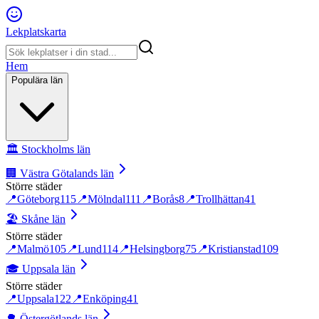
Lekplatskarta
Hem
Populära län
🏛️
Stockholms län
🏢
Västra Götalands län
Större städer
📍
Göteborg
115
📍
Mölndal
111
📍
Borås
8
📍
Trollhättan
41
🏖️
Skåne län
Större städer
📍
Malmö
105
📍
Lund
114
📍
Helsingborg
75
📍
Kristianstad
109
🎓
Uppsala län
Större städer
📍
Uppsala
122
📍
Enköping
41
🌳
Östergötlands län