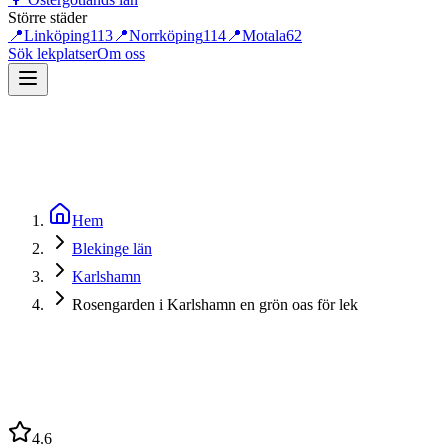
Större städer
📍
Linköping
113
📍
Norrköping
114
📍
Motala
62
Sök lekplatser
Om oss
Hem
Blekinge län
Karlshamn
Rosengarden i Karlshamn en grön oas för lek
4.6