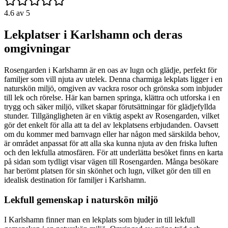
4.6
av 5
Lekplatser i Karlshamn och deras
omgivningar
Rosengarden i Karlshamn är en oas av lugn och glädje, perfekt för
familjer som vill njuta av utelek. Denna charmiga lekplats ligger i en
naturskön miljö, omgiven av vackra rosor och grönska som inbjuder
till lek och rörelse. Här kan barnen springa, klättra och utforska i en
trygg och säker miljö, vilket skapar förutsättningar för glädjefyllda
stunder. Tillgängligheten är en viktig aspekt av Rosengarden, vilket
gör det enkelt för alla att ta del av lekplatsens erbjudanden. Oavsett
om du kommer med barnvagn eller har någon med särskilda behov,
är området anpassat för att alla ska kunna njuta av den friska luften
och den lekfulla atmosfären. För att underlätta besöket finns en karta
på sidan som tydligt visar vägen till Rosengarden. Många besökare
har berömt platsen för sin skönhet och lugn, vilket gör den till en
idealisk destination för familjer i Karlshamn.
Lekfull gemenskap i naturskön miljö
I Karlshamn finner man en lekplats som bjuder in till lekfull