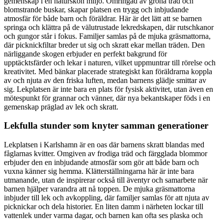
gemenskap i en naturskön miljö. Omringad av gröna träd och
blomstrande buskar, skapar platsen en trygg och inbjudande
atmosfär för både barn och föräldrar. Här är det lätt att se barnen
springa och klättra på de välutrustade lekredskapen, där rutschkanor
och gungor står i fokus. Familjer samlas på de mjuka gräsmattorna,
där picknickfiltar breder ut sig och skratt ekar mellan träden. Den
närliggande skogen erbjuder en perfekt bakgrund för
upptäcktsfärder och lekar i naturen, vilket uppmuntrar till rörelse och
kreativitet. Med bänkar placerade strategiskt kan föräldrarna koppla
av och njuta av den friska luften, medan barnens glädje smittar av
sig. Lekplatsen är inte bara en plats för fysisk aktivitet, utan även en
mötespunkt för grannar och vänner, där nya bekantskaper föds i en
gemenskap präglad av lek och skratt.
Lekfulla stunder som knyter samman generationer
Lekplatsen i Karlshamn är en oas där barnens skratt blandas med
fåglarnas kvitter. Omgiven av frodiga träd och färgglada blommor
erbjuder den en inbjudande atmosfär som gör att både barn och
vuxna känner sig hemma. Klätterställningarna här är inte bara
utmanande, utan de inspirerar också till äventyr och samarbete när
barnen hjälper varandra att nå toppen. De mjuka gräsmattorna
inbjuder till lek och avkoppling, där familjer samlas för att njuta av
picknickar och dela historier. En liten damm i närheten lockar till
vattenlek under varma dagar, och barnen kan ofta ses plaska och