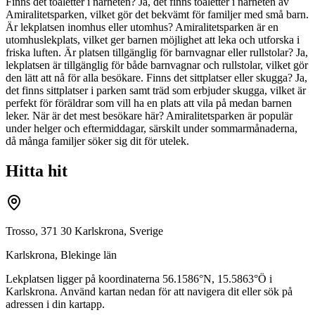
Finns det toaletter i närheten? Ja, det finns toaletter i närheten av
Amiralitetsparken, vilket gör det bekvämt för familjer med små barn.
Är lekplatsen inomhus eller utomhus? Amiralitetsparken är en
utomhuslekplats, vilket ger barnen möjlighet att leka och utforska i
friska luften. Är platsen tillgänglig för barnvagnar eller rullstolar? Ja,
lekplatsen är tillgänglig för både barnvagnar och rullstolar, vilket gör
den lätt att nå för alla besökare. Finns det sittplatser eller skugga? Ja,
det finns sittplatser i parken samt träd som erbjuder skugga, vilket är
perfekt för föräldrar som vill ha en plats att vila på medan barnen
leker. När är det mest besökare här? Amiralitetsparken är populär
under helger och eftermiddagar, särskilt under sommarmånaderna,
då många familjer söker sig dit för utelek.
Hitta hit
Trosso, 371 30 Karlskrona, Sverige
Karlskrona
,
Blekinge län
Lekplatsen ligger på koordinaterna
56.1586
°N,
15.5863
°Ö i
Karlskrona
. Använd kartan nedan för att navigera dit eller sök på
adressen i din kartapp.