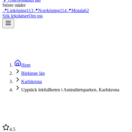
Större städer
📍
Linköping
113
📍
Norrköping
114
📍
Motala
62
Sök lekplatser
Om oss
Hem
Blekinge län
Karlskrona
Upptäck lekfullheten i Amiralitetsparken, Karlskrona
4.5