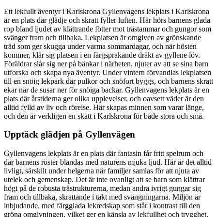
Ett lekfullt äventyr i Karlskrona Gyllenvagens lekplats i Karlskrona
är en plats där glädje och skratt fyller luften. Här hörs barnens glada
rop bland ljudet av klättrande fötter mot trästammar och gungor som
svänger fram och tillbaka. Lekplatsen är omgiven av grönskande
träd som ger skugga under varma sommardagar, och när hösten
kommer, klär sig platsen i en färgsprakande dräkt av gyllene löv.
Föräldrar slår sig ner på bänkar i närheten, njuter av att se sina barn
utforska och skapa nya äventyr. Under vintern förvandlas lekplatsen
till en snöig lekpark där pulkor och snöfort byggs, och barnens skratt
ekar när de susar ner för snöiga backar. Gyllenvagens lekplats är en
plats där årstiderna ger olika upplevelser, och oavsett väder är den
alltid fylld av liv och rörelse. Här skapas minnen som varar länge,
och den är verkligen en skatt i Karlskrona för både stora och små.
Upptäck glädjen på Gyllenvägen
Gyllenvagens lekplats är en plats där fantasin får fritt spelrum och
där barnens röster blandas med naturens mjuka ljud. Här är det alltid
livligt, särskilt under helgerna när familjer samlas för att njuta av
utelek och gemenskap. Det är inte ovanligt att se barn som klättrar
högt på de robusta trästrukturerna, medan andra ivrigt gungar sig
fram och tillbaka, skrattande i takt med svängningarna. Miljön är
inbjudande, med färgglada lekredskap som står i kontrast till den
gröna omgivningen, vilket ger en känsla av lekfullhet och trygghet.