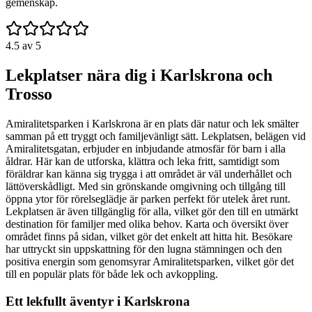
gemenskap.
4.5
av 5
Lekplatser nära dig i Karlskrona och
Trosso
Amiralitetsparken i Karlskrona är en plats där natur och lek smälter
samman på ett tryggt och familjevänligt sätt. Lekplatsen, belägen vid
Amiralitetsgatan, erbjuder en inbjudande atmosfär för barn i alla
åldrar. Här kan de utforska, klättra och leka fritt, samtidigt som
föräldrar kan känna sig trygga i att området är väl underhållet och
lättöverskådligt. Med sin grönskande omgivning och tillgång till
öppna ytor för rörelseglädje är parken perfekt för utelek året runt.
Lekplatsen är även tillgänglig för alla, vilket gör den till en utmärkt
destination för familjer med olika behov. Karta och översikt över
området finns på sidan, vilket gör det enkelt att hitta hit. Besökare
har uttryckt sin uppskattning för den lugna stämningen och den
positiva energin som genomsyrar Amiralitetsparken, vilket gör det
till en populär plats för både lek och avkoppling.
Ett lekfullt äventyr i Karlskrona