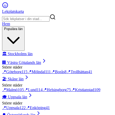
Lekplatskarta
Hem
Populära län
🏛️
Stockholms län
🏢
Västra Götalands län
Större städer
📍
Göteborg
115
📍
Mölndal
111
📍
Borås
8
📍
Trollhättan
41
🏖️
Skåne län
Större städer
📍
Malmö
105
📍
Lund
114
📍
Helsingborg
75
📍
Kristianstad
109
🎓
Uppsala län
Större städer
📍
Uppsala
122
📍
Enköping
41
🌳
Östergötlands län