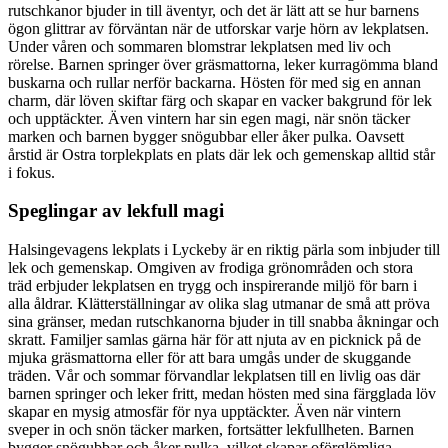
rutschkanor bjuder in till äventyr, och det är lätt att se hur barnens
ögon glittrar av förväntan när de utforskar varje hörn av lekplatsen.
Under våren och sommaren blomstrar lekplatsen med liv och
rörelse. Barnen springer över gräsmattorna, leker kurragömma bland
buskarna och rullar nerför backarna. Hösten för med sig en annan
charm, där löven skiftar färg och skapar en vacker bakgrund för lek
och upptäckter. Även vintern har sin egen magi, när snön täcker
marken och barnen bygger snögubbar eller åker pulka. Oavsett
årstid är Ostra torplekplats en plats där lek och gemenskap alltid står
i fokus.
Speglingar av lekfull magi
Halsingevagens lekplats i Lyckeby är en riktig pärla som inbjuder till
lek och gemenskap. Omgiven av frodiga grönområden och stora
träd erbjuder lekplatsen en trygg och inspirerande miljö för barn i
alla åldrar. Klätterställningar av olika slag utmanar de små att pröva
sina gränser, medan rutschkanorna bjuder in till snabba åkningar och
skratt. Familjer samlas gärna här för att njuta av en picknick på de
mjuka gräsmattorna eller för att bara umgås under de skuggande
träden. Vår och sommar förvandlar lekplatsen till en livlig oas där
barnen springer och leker fritt, medan hösten med sina färgglada löv
skapar en mysig atmosfär för nya upptäckter. Även när vintern
sveper in och snön täcker marken, fortsätter lekfullheten. Barnen
bygger snögubbar och åker pulka, vilket skapar oförglömliga