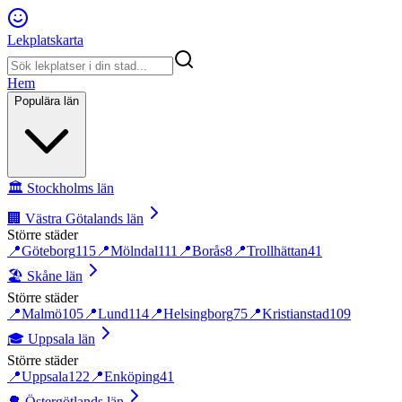
Lekplatskarta
Hem
Populära län
🏛️
Stockholms län
🏢
Västra Götalands län
Större städer
📍
Göteborg
115
📍
Mölndal
111
📍
Borås
8
📍
Trollhättan
41
🏖️
Skåne län
Större städer
📍
Malmö
105
📍
Lund
114
📍
Helsingborg
75
📍
Kristianstad
109
🎓
Uppsala län
Större städer
📍
Uppsala
122
📍
Enköping
41
🌳
Östergötlands län