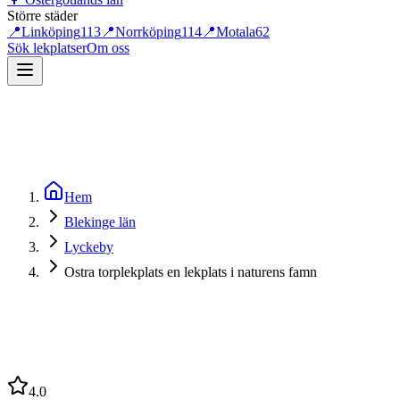
Större städer
📍
Linköping
113
📍
Norrköping
114
📍
Motala
62
Sök lekplatser
Om oss
Hem
Blekinge län
Lyckeby
Ostra torplekplats en lekplats i naturens famn
4.0