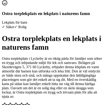
Ostra torplekplats en lekplats i naturens famn
Lekplats för barn
✓ Säker
✓ Rolig
Ostra torplekplats en lekplats i
naturens famn
Ostra torplekplats i Lyckeby är en riktig pärla för familjer som söker
en trygg och inbjudande miljö för lek och samvaro. Belägen på
Skordevägen 5, 371 60 Lyckeby, erbjuder denna lekplats en varm
atmosfär där barnen kan utforska och leka fritt. Den är väl omtyckt
av både stora och små, och många uppskattar den lättillgängliga
placeringen som gör det enkelt att ta sig dit. Med en överskådlig
karta på sidan kan familjer enkelt hitta sin väg till denna härliga
plats. Oavsett om det är en solig dag eller en skön skugga som
lockar, är Ostra torplekplats en trygg och trivsam plats för alla att
njuta av.