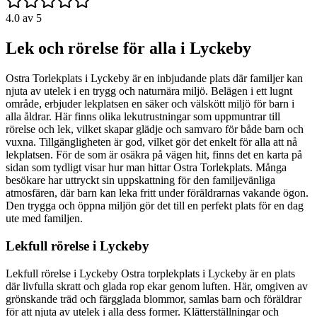
4.0
av 5
Lek och rörelse för alla i Lyckeby
Ostra Torlekplats i Lyckeby är en inbjudande plats där familjer kan
njuta av utelek i en trygg och naturnära miljö. Belägen i ett lugnt
område, erbjuder lekplatsen en säker och välskött miljö för barn i
alla åldrar. Här finns olika lekutrustningar som uppmuntrar till
rörelse och lek, vilket skapar glädje och samvaro för både barn och
vuxna. Tillgängligheten är god, vilket gör det enkelt för alla att nå
lekplatsen. För de som är osäkra på vägen hit, finns det en karta på
sidan som tydligt visar hur man hittar Ostra Torlekplats. Många
besökare har uttryckt sin uppskattning för den familjevänliga
atmosfären, där barn kan leka fritt under föräldrarnas vakande ögon.
Den trygga och öppna miljön gör det till en perfekt plats för en dag
ute med familjen.
Lekfull rörelse i Lyckeby
Lekfull rörelse i Lyckeby Ostra torplekplats i Lyckeby är en plats
där livfulla skratt och glada rop ekar genom luften. Här, omgiven av
grönskande träd och färgglada blommor, samlas barn och föräldrar
för att njuta av utelek i alla dess former. Klätterställningar och