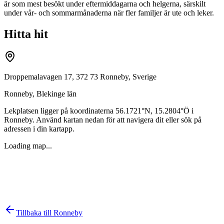
är som mest besökt under eftermiddagarna och helgerna, särskilt
under vår- och sommarmånaderna när fler familjer är ute och leker.
Hitta hit
Droppemalavagen 17, 372 73 Ronneby, Sverige
Ronneby
,
Blekinge län
Lekplatsen ligger på koordinaterna
56.1721
°N,
15.2804
°Ö i
Ronneby
. Använd kartan nedan för att navigera dit eller sök på
adressen i din kartapp.
Loading map...
Tillbaka till
Ronneby