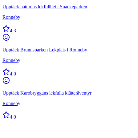
Upptäck naturens lekfullhet i Snackeparken
Ronneby
4.3
Upptäck Brunnsparken Lekplats i Ronneby
Ronneby
4.0
Upptäck Karobryggans lekfulla klätteräventyr
Ronneby
4.0