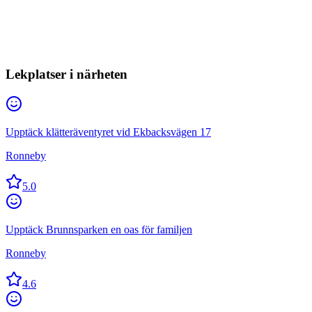
Lekplatser i närheten
Upptäck klätteräventyret vid Ekbacksvägen 17
Ronneby
5.0
Upptäck Brunnsparken en oas för familjen
Ronneby
4.6