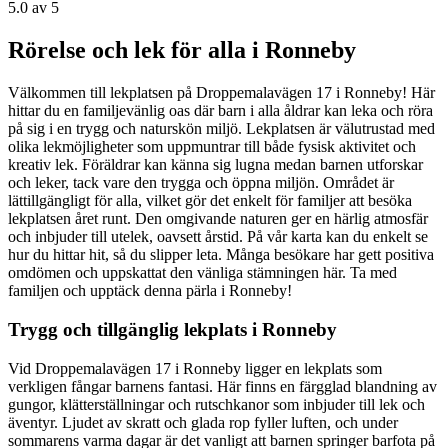
5.0
av 5
Rörelse och lek för alla i Ronneby
Välkommen till lekplatsen på Droppemalavägen 17 i Ronneby! Här
hittar du en familjevänlig oas där barn i alla åldrar kan leka och röra
på sig i en trygg och naturskön miljö. Lekplatsen är välutrustad med
olika lekmöjligheter som uppmuntrar till både fysisk aktivitet och
kreativ lek. Föräldrar kan känna sig lugna medan barnen utforskar
och leker, tack vare den trygga och öppna miljön. Området är
lättillgängligt för alla, vilket gör det enkelt för familjer att besöka
lekplatsen året runt. Den omgivande naturen ger en härlig atmosfär
och inbjuder till utelek, oavsett årstid. På vår karta kan du enkelt se
hur du hittar hit, så du slipper leta. Många besökare har gett positiva
omdömen och uppskattat den vänliga stämningen här. Ta med
familjen och upptäck denna pärla i Ronneby!
Trygg och tillgänglig lekplats i Ronneby
Vid Droppemalavägen 17 i Ronneby ligger en lekplats som
verkligen fångar barnens fantasi. Här finns en färgglad blandning av
gungor, klätterställningar och rutschkanor som inbjuder till lek och
äventyr. Ljudet av skratt och glada rop fyller luften, och under
sommarens varma dagar är det vanligt att barnen springer barfota på