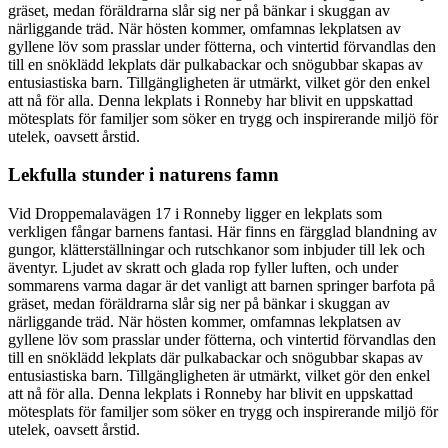
gräset, medan föräldrarna slår sig ner på bänkar i skuggan av
närliggande träd. När hösten kommer, omfamnas lekplatsen av
gyllene löv som prasslar under fötterna, och vintertid förvandlas den
till en snöklädd lekplats där pulkabackar och snögubbar skapas av
entusiastiska barn. Tillgängligheten är utmärkt, vilket gör den enkel
att nå för alla. Denna lekplats i Ronneby har blivit en uppskattad
mötesplats för familjer som söker en trygg och inspirerande miljö för
utelek, oavsett årstid.
Lekfulla stunder i naturens famn
Vid Droppemalavägen 17 i Ronneby ligger en lekplats som
verkligen fångar barnens fantasi. Här finns en färgglad blandning av
gungor, klätterställningar och rutschkanor som inbjuder till lek och
äventyr. Ljudet av skratt och glada rop fyller luften, och under
sommarens varma dagar är det vanligt att barnen springer barfota på
gräset, medan föräldrarna slår sig ner på bänkar i skuggan av
närliggande träd. När hösten kommer, omfamnas lekplatsen av
gyllene löv som prasslar under fötterna, och vintertid förvandlas den
till en snöklädd lekplats där pulkabackar och snögubbar skapas av
entusiastiska barn. Tillgängligheten är utmärkt, vilket gör den enkel
att nå för alla. Denna lekplats i Ronneby har blivit en uppskattad
mötesplats för familjer som söker en trygg och inspirerande miljö för
utelek, oavsett årstid.