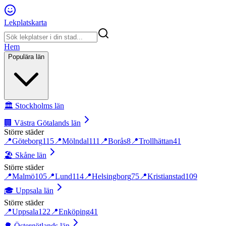
Lekplatskarta
Hem
Populära län
🏛️
Stockholms län
🏢
Västra Götalands län
Större städer
📍
Göteborg
115
📍
Mölndal
111
📍
Borås
8
📍
Trollhättan
41
🏖️
Skåne län
Större städer
📍
Malmö
105
📍
Lund
114
📍
Helsingborg
75
📍
Kristianstad
109
🎓
Uppsala län
Större städer
📍
Uppsala
122
📍
Enköping
41
🌳
Östergötlands län