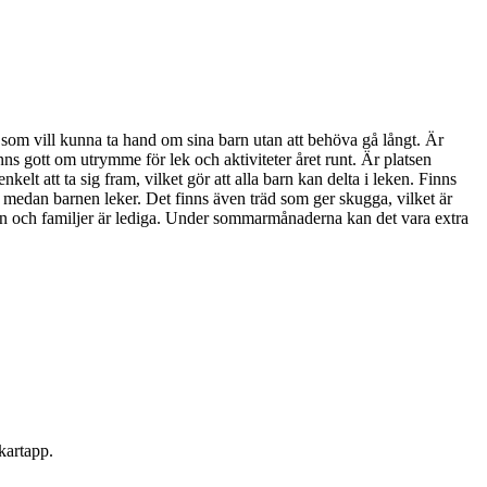
rar som vill kunna ta hand om sina barn utan att behöva gå långt. Är
nns gott om utrymme för lek och aktiviteter året runt. Är platsen
kelt att ta sig fram, vilket gör att alla barn kan delta i leken. Finns
 på medan barnen leker. Det finns även träd som ger skugga, vilket är
rn och familjer är lediga. Under sommarmånaderna kan det vara extra
 kartapp.