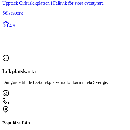
Upptäck Cirkuslekplatsen i Falkvik för stora äventyrare
Sölvesborg
4.5
Lekplatskarta
Din guide till de bästa lekplatserna för barn i hela Sverige.
Populära Län