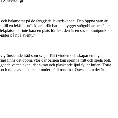
k i Sölvesborg!
trar och balanserar på de färgglada lekredskapen. Den öppna ytan är
 till en lekfull snölekpark, där barnen bygger snögubbar och åker
kplatsen är inte bara en plats för lek; den är en social knutpunkt där
 bjuder på nya äventyr.
v grönskande träd som svajar lätt i vinden och skapar en lugn
g finns det öppna ytor där barnen kan springa fritt och spela boll,
ande vattenleken, där skratt och plaskande ljud fyller luften. Tofta
er och njuta av picknickar under trädkronorna. Oavsett om det är