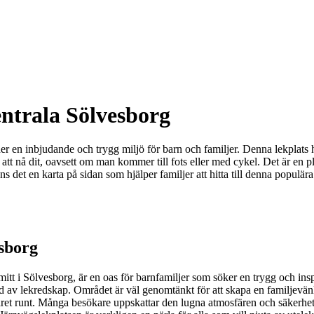
entrala Sölvesborg
r en inbjudande och trygg miljö för barn och familjer. Denna lekplats h
er att nå dit, oavsett om man kommer till fots eller med cykel. Det är en
inns det en karta på sidan som hjälper familjer att hitta till denna populä
esborg
itt i Sölvesborg, är en oas för barnfamiljer som söker en trygg och insp
 utbud av lekredskap. Området är väl genomtänkt för att skapa en familjev
t runt. Många besökare uppskattar den lugna atmosfären och säkerheten,