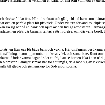
 Järnvägslekplatsen är verkligen en pärla för alla som vill njuta av utele
 och rörelse flödar fritt. Här hörs skratt och glädje bland barn som klät
och en perfekt plats för picknick. Under vintern förvandlas lekplatsen
n slå sig ner på en bänk och njuta av den livliga atmosfären. Järnvägsle
platsen en plats där barnens fantasi sätts i rörelse, och där varje besök
ekplats, en liten oas för både barn och vuxna. Här omfamnas besökarna a
rställningar som uppmuntrar till kreativ lek och samarbete. Runt omkrin
rna. Under varma dagar är det en fröjd att se barnen leka i den närligg
pen blomstrar. Familjer samlas här för att umgås, dela med sig av leksak
 källa till glädje och gemenskap för Sölvesborgborna.