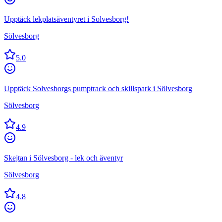
Upptäck lekplatsäventyret i Solvesborg!
Sölvesborg
5.0
Upptäck Solvesborgs pumptrack och skillspark i Sölvesborg
Sölvesborg
4.9
Skejtan i Sölvesborg - lek och äventyr
Sölvesborg
4.8