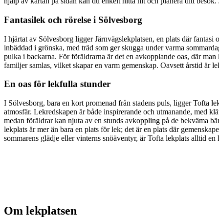
hjälp av kartan på sidan kan du enkelt hitta hit och planera ditt besök.
Fantasilek och rörelse i Sölvesborg
I hjärtat av Sölvesborg ligger Järnvägslekplatsen, en plats där fantasi
inbäddad i grönska, med träd som ger skugga under varma sommardagar 
pulka i backarna. För föräldrarna är det en avkopplande oas, där man ka
familjer samlas, vilket skapar en varm gemenskap. Oavsett årstid är lek
En oas för lekfulla stunder
I Sölvesborg, bara en kort promenad från stadens puls, ligger Tofta l
atmosfär. Lekredskapen är både inspirerande och utmanande, med klätte
medan föräldrar kan njuta av en stunds avkoppling på de bekväma bänka
lekplats är mer än bara en plats för lek; det är en plats där gemenska
sommarens glädje eller vinterns snöäventyr, är Tofta lekplats alltid en
Om lekplatsen