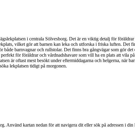
rnvägslekplatsen i centrala Sölvesborg. Det är en viktig detalj för föräld
ats, vilket gör att barnen kan leka och utforska i friska luften. Det fi
 för både barnvagnar och rullstolar. Det finns bra gångvägar som gör det en
t är perfekt för föräldrar och vårdnadshavare som vill ha en plats att vila
atsen är oftast mest besökt under eftermiddagarna och helgerna, när ba
esöka lekplatsen tidigt på morgonen.
rg
. Använd kartan nedan för att navigera dit eller sök på adressen i din