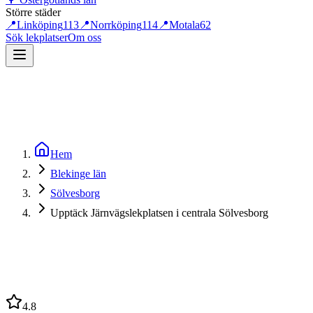
Större städer
📍
Linköping
113
📍
Norrköping
114
📍
Motala
62
Sök lekplatser
Om oss
Hem
Blekinge län
Sölvesborg
Upptäck Järnvägslekplatsen i centrala Sölvesborg
4.8