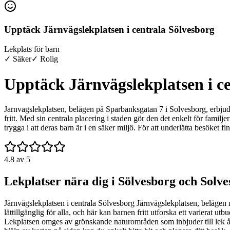
Upptäck Järnvägslekplatsen i centrala Sölvesborg
Lekplats för barn
✓ Säker
✓ Rolig
Upptäck Järnvägslekplatsen i c
Jarnvagslekplatsen, belägen på Sparbanksgatan 7 i Solvesborg, erbjude
fritt. Med sin centrala placering i staden gör den det enkelt för familj
trygga i att deras barn är i en säker miljö. För att underlätta besöket f
4.8
av 5
Lekplatser nära dig i Sölvesborg och Solv
Järnvägslekplatsen i centrala Sölvesborg Järnvägslekplatsen, belägen m
lättillgänglig för alla, och här kan barnen fritt utforska ett varierat
Lekplatsen omges av grönskande naturområden som inbjuder till lek åre