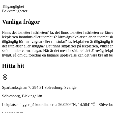
Tillganglighet
Bekvamligheter
Vanliga frågor
Finns det toaletter i närheten? Ja, det finns toaletter i närheten av Jä
lekplatsen inomhus eller utomhus? Järnvägslekplatsen är en utomhuslekpl
tillgänglig för barnvagnar eller rullstolar? Ja, lekplatsen är tillgänglig
det sittplatser eller skugga? Det finns sittplatser på lekplatsen, vilke
skönt under varma dagar. När är det mest besökare här? Järnvägslekpl
livligt, så om du föredrar en lugnare upplevelse kan det vara bra att b
Hitta hit
Sparbanksgatan 7, 294 31 Solvesborg, Sverige
Sölvesborg
,
Blekinge län
Lekplatsen ligger på koordinaterna
56.0506
°N,
14.5841
°Ö i
Sölvesbo