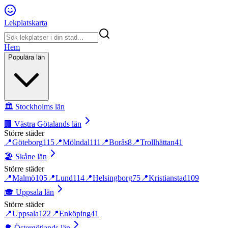
Lekplatskarta
Hem
Populära län
🏛️
Stockholms län
🏢
Västra Götalands län
Större städer
📍
Göteborg
115
📍
Mölndal
111
📍
Borås
8
📍
Trollhättan
41
🏖️
Skåne län
Större städer
📍
Malmö
105
📍
Lund
114
📍
Helsingborg
75
📍
Kristianstad
109
🎓
Uppsala län
Större städer
📍
Uppsala
122
📍
Enköping
41
🌳
Östergötlands län