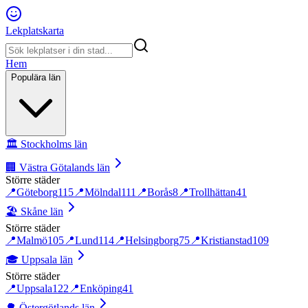
Lekplatskarta
Hem
Populära län
🏛️
Stockholms län
🏢
Västra Götalands län
Större städer
📍
Göteborg
115
📍
Mölndal
111
📍
Borås
8
📍
Trollhättan
41
🏖️
Skåne län
Större städer
📍
Malmö
105
📍
Lund
114
📍
Helsingborg
75
📍
Kristianstad
109
🎓
Uppsala län
Större städer
📍
Uppsala
122
📍
Enköping
41
🌳
Östergötlands län