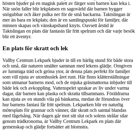
hösten bjuder på en magisk palett av färger som barnen kan leka i.
När snön faller blir lekplatsen en sagovärld där barnen bygger
snögubbar och åker pulka ner för de små backarna. Taktslingan är
mer än bara en lekplats; den är en samlingspunkt för familjer, där
minnen skapas och vänskapsband knyts. Oavsett årstid är
Taktslingan en plats där fantasin får fritt spelrum och där varje besök
blir ett äventyr.
En plats för skratt och lek
Vallby Centrum Lekpark bjuder in till en härlig stund för både stora
och små, där naturen smälter samman med lekens glädje. Omgiven
av lummiga träd och gröna ytor, är denna plats perfekt för familjer
som vill njuta av utomhuslek året runt. Här finns klätterställningar
som utmanar barnens mod, och de mjuka gräsmattorna inbjuder till
både lek och avkoppling. Vattenspelet sprakar av liv under varma
dagar, där barnen kan plaska och skratta tillsammans. Föräldrarna
kan njuta av en stunds vila på bänkarna, medan de förundras över
hur barnens fantasi får fritt spelrum. Lekparken blir en naturlig
mötesplats för grannar och vänner, där skratt och samtal blandas
med fågelsång. När dagen går mot sitt slut och solens strålar silar
genom trädkronorna, är Vallby Centrum Lekpark en plats där
gemenskap och glädje fortsätter att blomstra.