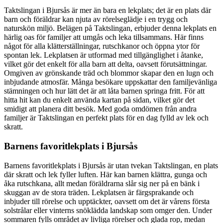
Taktslingan i Bjursås är mer än bara en lekplats; det är en plats där
barn och föräldrar kan njuta av rörelseglädje i en trygg och
naturskön miljö. Belägen på Taktslingan, erbjuder denna lekplats en
härlig oas för familjer att umgås och leka tillsammans. Här finns
något för alla klätterställningar, rutschkanor och öppna ytor för
spontan lek. Lekplatsen är utformad med tillgänglighet i åtanke,
vilket gör det enkelt för alla barn att delta, oavsett förutsättningar.
Omgiven av grönskande träd och blommor skapar den en lugn och
inbjudande atmosfär. Många besökare uppskattar den familjevänliga
stämningen och hur lätt det är att låta barnen springa fritt. För att
hitta hit kan du enkelt använda kartan på sidan, vilket gör det
smidigt att planera ditt besök. Med goda omdömen från andra
familjer är Taktslingan en perfekt plats för en dag fylld av lek och
skratt.
Barnens favoritlekplats i Bjursås
Barnens favoritlekplats i Bjursås är utan tvekan Taktslingan, en plats
där skratt och lek fyller luften. Här kan barnen klättra, gunga och
åka rutschkana, allt medan föräldrarna slår sig ner på en bänk i
skuggan av de stora träden. Lekplatsen är färgsprakande och
inbjuder till rörelse och upptäckter, oavsett om det är vårens första
solstrålar eller vinterns snöklädda landskap som omger den. Under
sommaren fylls området av livliga rörelser och glada rop, medan