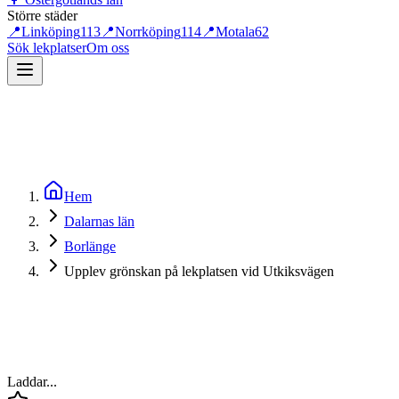
Större städer
📍
Linköping
113
📍
Norrköping
114
📍
Motala
62
Sök lekplatser
Om oss
Hem
Dalarnas län
Borlänge
Upplev grönskan på lekplatsen vid Utkiksvägen
Laddar...