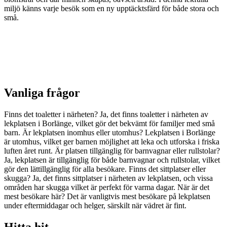
miljö känns varje besök som en ny upptäcktsfärd för både stora och
små.
Vanliga frågor
Finns det toaletter i närheten? Ja, det finns toaletter i närheten av
lekplatsen i Borlänge, vilket gör det bekvämt för familjer med små
barn. Är lekplatsen inomhus eller utomhus? Lekplatsen i Borlänge
är utomhus, vilket ger barnen möjlighet att leka och utforska i friska
luften året runt. Är platsen tillgänglig för barnvagnar eller rullstolar?
Ja, lekplatsen är tillgänglig för både barnvagnar och rullstolar, vilket
gör den lättillgänglig för alla besökare. Finns det sittplatser eller
skugga? Ja, det finns sittplatser i närheten av lekplatsen, och vissa
områden har skugga vilket är perfekt för varma dagar. När är det
mest besökare här? Det är vanligtvis mest besökare på lekplatsen
under eftermiddagar och helger, särskilt när vädret är fint.
Hitta hit