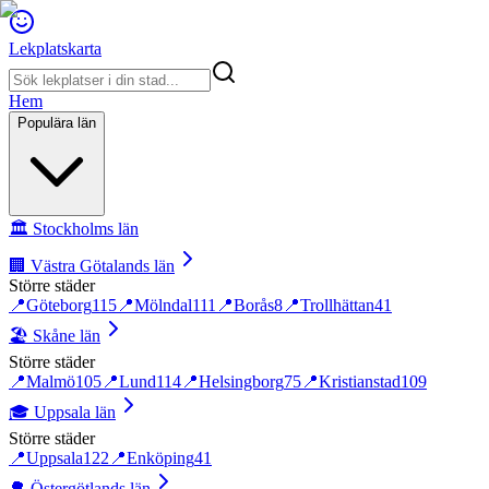
Lekplatskarta
Hem
Populära län
🏛️
Stockholms län
🏢
Västra Götalands län
Större städer
📍
Göteborg
115
📍
Mölndal
111
📍
Borås
8
📍
Trollhättan
41
🏖️
Skåne län
Större städer
📍
Malmö
105
📍
Lund
114
📍
Helsingborg
75
📍
Kristianstad
109
🎓
Uppsala län
Större städer
📍
Uppsala
122
📍
Enköping
41
🌳
Östergötlands län