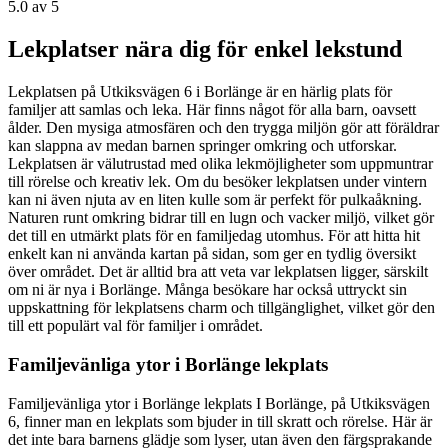
5.0
av 5
Lekplatser nära dig för enkel lekstund
Lekplatsen på Utkiksvägen 6 i Borlänge är en härlig plats för
familjer att samlas och leka. Här finns något för alla barn, oavsett
ålder. Den mysiga atmosfären och den trygga miljön gör att föräldrar
kan slappna av medan barnen springer omkring och utforskar.
Lekplatsen är välutrustad med olika lekmöjligheter som uppmuntrar
till rörelse och kreativ lek. Om du besöker lekplatsen under vintern
kan ni även njuta av en liten kulle som är perfekt för pulkaåkning.
Naturen runt omkring bidrar till en lugn och vacker miljö, vilket gör
det till en utmärkt plats för en familjedag utomhus. För att hitta hit
enkelt kan ni använda kartan på sidan, som ger en tydlig översikt
över området. Det är alltid bra att veta var lekplatsen ligger, särskilt
om ni är nya i Borlänge. Många besökare har också uttryckt sin
uppskattning för lekplatsens charm och tillgänglighet, vilket gör den
till ett populärt val för familjer i området.
Familjevänliga ytor i Borlänge lekplats
Familjevänliga ytor i Borlänge lekplats I Borlänge, på Utkiksvägen
6, finner man en lekplats som bjuder in till skratt och rörelse. Här är
det inte bara barnens glädje som lyser, utan även den färgsprakande