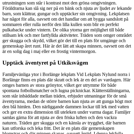
utrustningen som står i kontrast mot den gröna omgivningen.
Föräldrarna kan slå sig ner på en bänk och njuta av ljudet av lekande
barn, som klättrar, gungar och upptäcker sin omgivning. Lekplatsen
har något för alla, oavsett om det handlar om att bygga sandslott på
sommaren eller rulla nerför den lilla kullen som blir en perfekt
pulkabacke under vintern. De olika ytorna ger möjlighet till både
stillsam lek och mer fartfyllda aktiviteter. Träden som omger området
ger skugga och skydd, vilket gör det till en plats för umgänge och
gemenskap året runt. Här är det lätt att skapa minnen, oavsett om det
är en solig dag i maj eller en frostig vintermorgon.
Upptäck äventyret på Utkiksvägen
Familjevänliga ytor i Borlänge lekplats Vid Lekplats Nylund norra i
Borlänge finns en plats där skratt och lek är en del av vardagen. Här
omges barnen av stora grönytor, vilket ger utrymme för både
spontana fotbollsmatcher och lugna picknickar. Klätterställningarna,
som står inbäddade mellan träden, erbjuder utmaningar för de små
äventyrarna, medan de större barnen kan njuta av att gunga högt mot
den blå himlen. Den närliggande dammen lockar till lek med vatten
och ger en extra dimension till uteleken under varma dagar. Familjer
samlas gärna för att njuta av den friska luften och den vackra
naturen. Träden ger skugga och en känsla av trygghet, där barnen
kan utforska och leka fritt. Det är en plats där gemenskapen
blomstrar och där minnen skapas, oavsett årstid. I denna lekfulla