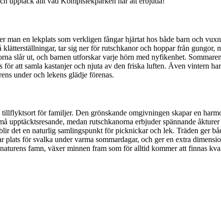
 och upptäck allt vad Kompislekparken har att erbjuda!
ner man en lekplats som verkligen fångar hjärtat hos både barn och vu
klätterställningar, tar sig ner för rutschkanor och hoppar från gungor, 
morna slår ut, och barnen utforskar varje hörn med nyfikenhet. Sommarens
 för att samla kastanjer och njuta av den friska luften. Även vintern ha
rens under och lekens glädje förenas.
 tillflyktsort för familjer. Den grönskande omgivningen skapar en harmo
 små upptäcktsresande, medan rutschkanorna erbjuder spännande åkturer s
åter, blir det en naturlig samlingspunkt för picknickar och lek. Träden ge
rbar plats för svalka under varma sommardagar, och ger en extra dimension
 naturens famn, växer minnen fram som för alltid kommer att finnas kvar 