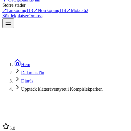
Större städer
📍
Linköping
113
📍
Norrköping
114
📍
Motala
62
Sök lekplatser
Om oss
Hem
Dalarnas län
Djurås
Upptäck klätteräventyret i Kompislekparken
5.0