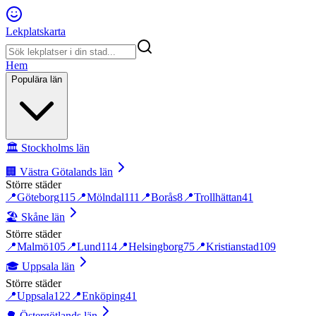
Lekplatskarta
Hem
Populära län
🏛️
Stockholms län
🏢
Västra Götalands län
Större städer
📍
Göteborg
115
📍
Mölndal
111
📍
Borås
8
📍
Trollhättan
41
🏖️
Skåne län
Större städer
📍
Malmö
105
📍
Lund
114
📍
Helsingborg
75
📍
Kristianstad
109
🎓
Uppsala län
Större städer
📍
Uppsala
122
📍
Enköping
41
🌳
Östergötlands län