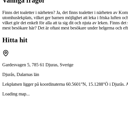
Vanliga frågor
Finns det toaletter i närheten? Ja, det finns toaletter i närheten av
utomhuslekplats, vilket ger barnen möjlighet att leka i friska luften och
vilket gör det enkelt för alla att ta sig dit och njuta av leken. Finns d
mest besökare här? Det är oftast mest besökare under helgerna och ef
Hitta hit
Gardesvagen 5, 785 61 Djuras, Sverige
Djurås
,
Dalarnas län
Lekplatsen ligger på koordinaterna
60.5601
°N,
15.1288
°Ö i
Djurås
. 
Loading map...