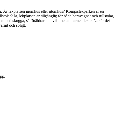
tsen. Är lekplatsen inomhus eller utomhus? Kompislekparken är en
lstolar? Ja, lekplatsen är tillgänglig för både barnvagnar och rullstolar,
mråden med skugga, så föräldrar kan vila medan barnen leker. När är det
armt och soligt.
app.