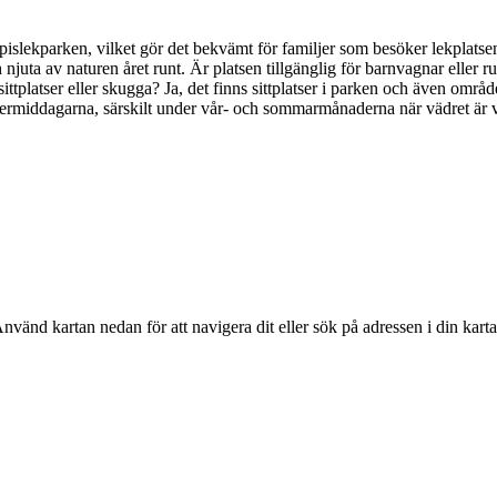
 Kompislekparken, vilket gör det bekvämt för familjer som besöker lekpla
 njuta av naturen året runt. Är platsen tillgänglig för barnvagnar eller rul
et sittplatser eller skugga? Ja, det finns sittplatser i parken och även o
termiddagarna, särskilt under vår- och sommarmånaderna när vädret är v
Använd kartan nedan för att navigera dit eller sök på adressen i din kart