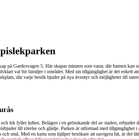
mpislekparken
p på Gardesvagen 5. Här skapas minnen som varar, där barnen kan utfor
klart val för familjer i området. Med sin tillgänglighet är det enkelt att t
lekplats, där varje besök bjuder på nya äventyr och möjligheter till samv
jurås
ch lek fyller luften. Belägen i en grönskande del av staden, erbjuder d
juder till rörelse och glädje. Parken är utformad med tillgänglighet i å
 och små. Med en karta som hjälper besökare att navigera hit, är det lä