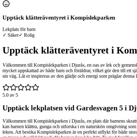
Upptäck klätteräventyret i Kompislekparken
Lekplats för barn
✓ Säker
✓ Rolig
Upptäck klätteräventyret i Ko
Välkommen till Kompislekparken i Djurås, en oas av lek och gemenska
mycket uppskattad av både barn och föräldrar, vilket gör den till ett själv
sin väg. Låt er inspireras av den glädje och energi som präglar denna 
5.0
av 5
Upptäck lekplatsen vid Gardesvagen 5 i D
Välkommen till Kompislekparken i Djurås, en plats där barnens skratt o
kan barnen klättra, gunga och utforska i en naturskön omgivning som inb
leken. Att besöka Kompislekparken är en perfekt utflykt för både stora