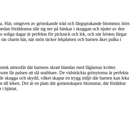
xna. Här, omgiven av grönskande träd och färgsprakande blommor, hörs
medan föräldrarna slår sig ner på bänkar i skuggan och njuter av den
 soliga dagar är perfekta för picknick och lek, och när hösten färgar
r sin charm här, när snön täcker lekplatsen och barnen åker pulka i
nisk atmosfär där barnens skratt blandas med fåglarnas kvitter.
om får pulsen att slå snabbare. De vidsträckta grönytorna är perfekta
r både skugga och skydd, vilket skapar en trygg miljö där barnen kan leka
 till leken. Det är en plats där gemenskapen blomstrar, där föräldrar
i hjärtat.