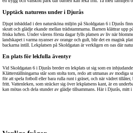
en trygg och välskött park där barnen kan leka fritt. Ta med familjen
Upptäck naturens under i Djurås
Djupt inbäddad i den natursköna miljön på Skoldgatan 6 i Djurås fin
skratt och glädje ekande mellan trädstammarna. Barnen klättrar upp på 
friska luften. Under vårens första dagar fylls platsen av liv när blom
landskapet i varma nyanser av orange och gult, blir det en magisk plats
backarna intill. Lekplatsen på Skoldgatan är verkligen en oas där natu
En plats för lekfulla äventyr
Vid Skoldgatan 6 i Djurås breder en lekplats ut sig som en inbjudande
Klätterställningarna står som stolta torn, redo att utmanas av modiga
för att spela fotboll eller bara rulla runt i gräset, och när vädret till
fritt. Vattenleken, som sträcker sig över lekplatsens kant, är en unde
kan mötas och dela stunder av glädje tillsammans. Här i Djurås, mitt i