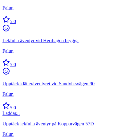
Falun
5.0
Lekfulla äventyr vid Herrhagen brygga
Falun
5.0
Upptäck klätteräventyret vid Sandviksvägen 90
Falun
5.0
Laddar...
Upptäck lekfulla äventyr på Kopparvägen 57D
Falun