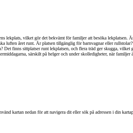
stens lekplats, vilket gör det bekvämt för familjer att besöka lekplatsen
a luften året runt. Är platsen tillgänglig för barnvagnar eller rullstolar?
a? Det finns sittplatser runt lekplatsen, och flera träd ger skugga, vilket
ermiddagarna, särskilt på helger och under skolledigheter, när familjer 
nvänd kartan nedan för att navigera dit eller sök på adressen i din karta