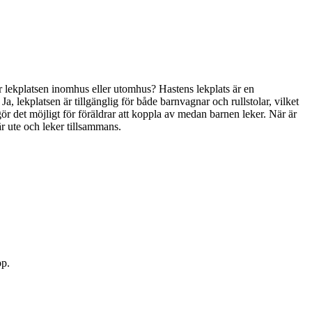
. Är lekplatsen inomhus eller utomhus? Hastens lekplats är en
 Ja, lekplatsen är tillgänglig för både barnvagnar och rullstolar, vilket
 gör det möjligt för föräldrar att koppla av medan barnen leker. När är
är ute och leker tillsammans.
pp.