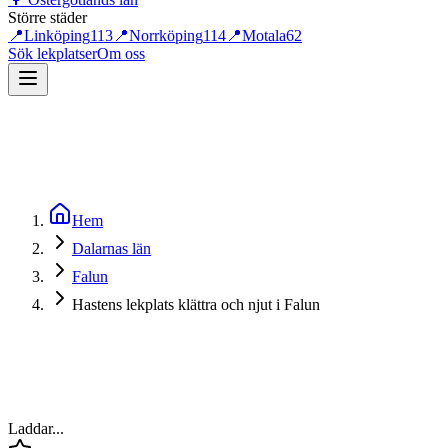
Större städer
📍
Linköping
113
📍
Norrköping
114
📍
Motala
62
Sök lekplatser
Om oss
Hem
Dalarnas län
Falun
Hastens lekplats klättra och njut i Falun
Laddar...