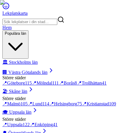
Lekplatskarta
Hem
Populära län
🏛️
Stockholms län
🏢
Västra Götalands län
Större städer
📍
Göteborg
115
📍
Mölndal
111
📍
Borås
8
📍
Trollhättan
41
🏖️
Skåne län
Större städer
📍
Malmö
105
📍
Lund
114
📍
Helsingborg
75
📍
Kristianstad
109
🎓
Uppsala län
Större städer
📍
Uppsala
122
📍
Enköping
41
🌳
Östergötlands län