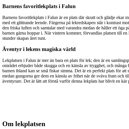
Barnens favoritlekplats i Falun
Barnens favoritlekplats i Falun är en plats där skratt och glädje ekar m
med ett glittrande leende. Färgerna på lekredskapen står i kontrast mot
den friska luften och samtalar med varandra medan de håller ett öga 
barnen gärna hoppar i. När vintern kommer, förvandlas platsen till e
stunder skapas året runt.
Äventyr i lekens magiska värld
Lekplatsen i Falun är mer än bara en plats för lek; den är en samling
området erbjuder både skugga och en känsla av trygghet, och många barn 
barnen ibland kan se små fiskar simma. Det är en perfekt plats för att 
medan gungorna ger dem en känsla av frihet när de sväva fram och till
äventyrare. Det är lätt att förstå varför denna lekplats har blivit en 
Om lekplatsen