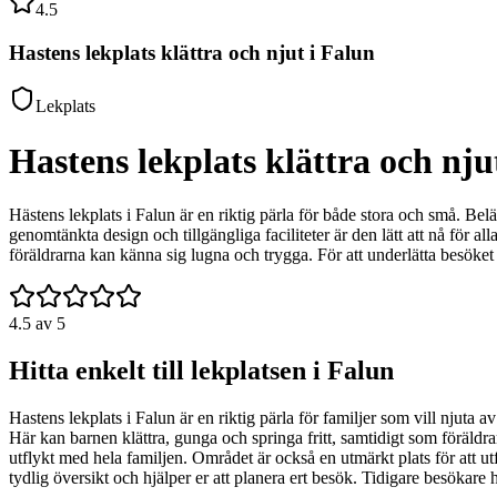
4.5
Hastens lekplats klättra och njut i Falun
Lekplats
Hastens lekplats klättra och nju
Hästens lekplats i Falun är en riktig pärla för både stora och små. B
genomtänkta design och tillgängliga faciliteter är den lätt att nå för a
föräldrarna kan känna sig lugna och trygga. För att underlätta besöket f
4.5
av 5
Hitta enkelt till lekplatsen i Falun
Hastens lekplats i Falun är en riktig pärla för familjer som vill njut
Här kan barnen klättra, gunga och springa fritt, samtidigt som föräldrar
utflykt med hela familjen. Området är också en utmärkt plats för att u
tydlig översikt och hjälper er att planera ert besök. Tidigare besökare 