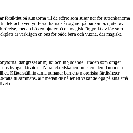
rar försiktigt på gungorna till de större som susar ner för rutschkanorna
ill lek och äventyr. Föräldrarna slår sig ner på bänkarna, njuter av
ch rörelse, medan hösten bjuder på en magisk färgprakt av löv som
lekplats är verkligen en oas för både barn och vuxna, där magiska
 grönytorna, där gräset är mjukt och inbjudande. Träden som omger
tsens livliga aktiviteter. Nära lekredskapen finns en liten damm där
illhet. Klätterställningarna utmanar barnens motoriska färdigheter,
kratta tillsammans, allt medan de håller ett vakande öga på sina små
ivet ut.