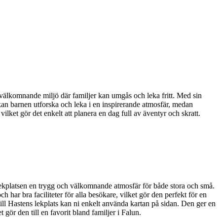
 välkomnande miljö där familjer kan umgås och leka fritt. Med sin
är kan barnen utforska och leka i en inspirerande atmosfär, medan
ilket gör det enkelt att planera en dag full av äventyr och skratt.
r lekplatsen en trygg och välkomnande atmosfär för både stora och små.
 har bra faciliteter för alla besökare, vilket gör den perfekt för en
till Hastens lekplats kan ni enkelt använda kartan på sidan. Den ger en
 gör den till en favorit bland familjer i Falun.