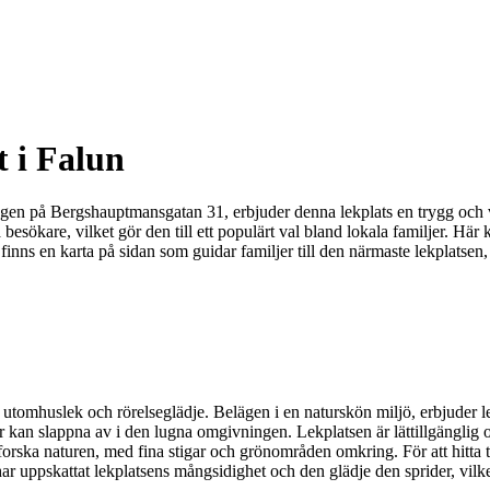
t i Falun
elägen på Bergshauptmansgatan 31, erbjuder denna lekplats en trygg och
lla besökare, vilket gör den till ett populärt val bland lokala familjer. H
inns en karta på sidan som guidar familjer till den närmaste lekplatsen, v
a av utomhuslek och rörelseglädje. Belägen i en naturskön miljö, erbjude
 kan slappna av i den lugna omgivningen. Lekplatsen är lättillgänglig och
tforska naturen, med fina stigar och grönområden omkring. För att hitta 
har uppskattat lekplatsens mångsidighet och den glädje den sprider, vilket