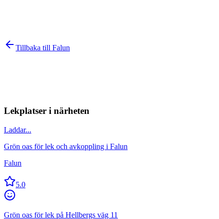
Tillbaka till
Falun
Lekplatser i närheten
Laddar...
Grön oas för lek och avkoppling i Falun
Falun
5.0
Grön oas för lek på Hellbergs väg 11