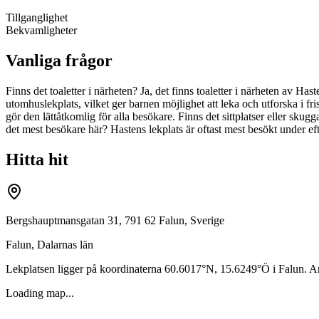
Tillganglighet
Bekvamligheter
Vanliga frågor
Finns det toaletter i närheten? Ja, det finns toaletter i närheten av Ha
utomhuslekplats, vilket ger barnen möjlighet att leka och utforska i frisk
gör den lättåtkomlig för alla besökare. Finns det sittplatser eller skugg
det mest besökare här? Hastens lekplats är oftast mest besökt under eft
Hitta hit
Bergshauptmansgatan 31, 791 62 Falun, Sverige
Falun
,
Dalarnas län
Lekplatsen ligger på koordinaterna
60.6017
°N,
15.6249
°Ö i
Falun
. A
Loading map...