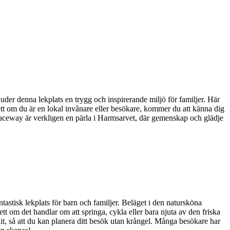
r denna lekplats en trygg och inspirerande miljö för familjer. Här
ett om du är en lokal invånare eller besökare, kommer du att känna dig
 Raceway är verkligen en pärla i Harmsarvet, där gemenskap och glädje
astisk lekplats för barn och familjer. Beläget i den natursköna
tt om det handlar om att springa, cykla eller bara njuta av den friska
n hit, så att du kan planera ditt besök utan krångel. Många besökare har