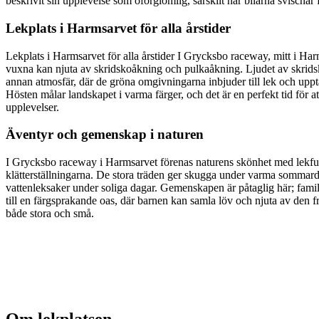
beskrivit sin upplevelse som oförglömlig, särskilt när bilarna svischa
Lekplats i Harmsarvet för alla årstider
Lekplats i Harmsarvet för alla årstider I Grycksbo raceway, mitt i Har
vuxna kan njuta av skridskoåkning och pulkaåkning. Ljudet av skridsko
annan atmosfär, där de gröna omgivningarna inbjuder till lek och upptä
Hösten målar landskapet i varma färger, och det är en perfekt tid för a
upplevelser.
Äventyr och gemenskap i naturen
I Grycksbo raceway i Harmsarvet förenas naturens skönhet med lekfulla
klätterställningarna. De stora träden ger skugga under varma sommarda
vattenleksaker under soliga dagar. Gemenskapen är påtaglig här; famil
till en färgsprakande oas, där barnen kan samla löv och njuta av den fr
både stora och små.
Om lekplatsen