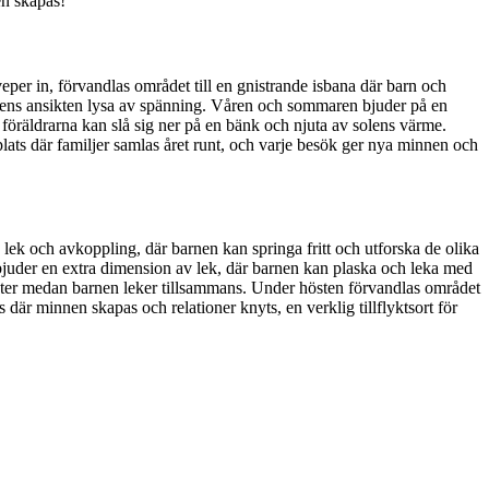
en skapas!
eper in, förvandlas området till en gnistrande isbana där barn och
arnens ansikten lysa av spänning. Våren och sommaren bjuder på en
 föräldrarna kan slå sig ner på en bänk och njuta av solens värme.
plats där familjer samlas året runt, och varje besök ger nya minnen och
lek och avkoppling, där barnen kan springa fritt och utforska de olika
rbjuder en extra dimension av lek, där barnen kan plaska och leka med
nheter medan barnen leker tillsammans. Under hösten förvandlas området
 där minnen skapas och relationer knyts, en verklig tillflyktsort för