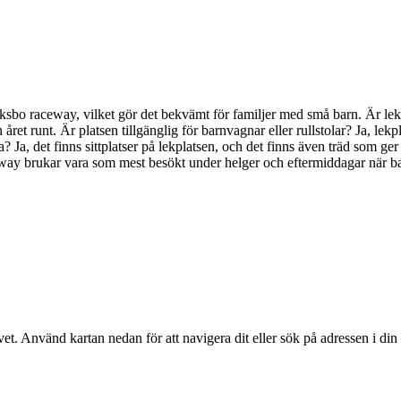
 Grycksbo raceway, vilket gör det bekvämt för familjer med små barn. Är
n året runt. Är platsen tillgänglig för barnvagnar eller rullstolar? Ja, lekpl
ga? Ja, det finns sittplatser på lekplatsen, och det finns även träd som g
ay brukar vara som mest besökt under helger och eftermiddagar när ba
vet
. Använd kartan nedan för att navigera dit eller sök på adressen i din