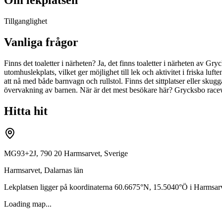
Tillganglighet
Vanliga frågor
Finns det toaletter i närheten? Ja, det finns toaletter i närheten av
utomhuslekplats, vilket ger möjlighet till lek och aktivitet i friska lufte
att nå med både barnvagn och rullstol. Finns det sittplatser eller skug
övervakning av barnen. När är det mest besökare här? Grycksbo racew
Hitta hit
MG93+2J, 790 20 Harmsarvet, Sverige
Harmsarvet
,
Dalarnas län
Lekplatsen ligger på koordinaterna
60.6675
°N,
15.5040
°Ö i
Harmsar
Loading map...