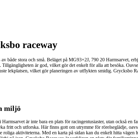
cksbo raceway
av både stora och små. Beläget på MG93+2J, 790 20 Harmsarvet, erbjude
Tillgängligheten är god, vilket gör det enkelt för alla att besöka. Oavs
maste lekplatsen, vilket gör planeringen av utflykten smidig. Grycksbo
a miljö
msarvet är inte bara en plats för racingentusiaster, utan också en fant
a fritt och utforska. Här finns gott om utrymme för rörelseglädje, oavse
av de roliga aktiviteterna. Med en karta på sidan kan du enkelt hitta väge