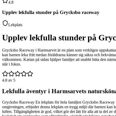
4.8
Upplev lekfulla stunder på Grycksbo raceway
Lekplats
Upplev lekfulla stunder på Gry
Grycksbo Raceway i Harmsarvet är en plats som verkligen uppskattas 
kan barnen leka fritt medan föräldrarna känner sig säkra och bekväma. 
välkommen. Kartan på sidan hjälper familjer att snabbt hitta den när
står i fokus.
4.8
av 5
Lekfulla äventyr i Harmsarvets naturskön
Grycksbo Raceway En lekplats för hela familjen Grycksbo Raceway i Har
omgivningen, erbjuder denna lekplats en trygg miljö där barnen kan lek
luften. Tillgängligheten är god, vilket gör det lätt för alla att ta del 