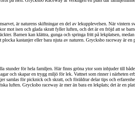
r förbi på isen. Grycksbo Raceway är verkligen en plats där familjeminn
msarvet, är naturens skiftningar en del av lekupplevelsen. När vintern sv
r mot isen och glada skratt fyller luften, och det är en fröjd att se b
ckter. Barnen kan klättra, gunga och springa fritt på lekplatsen, medan
tt plocka kastanjer eller bara njuta av naturen. Grycksbo raceway är en 
 stunder för hela familjen. Här finns gröna ytor som inbjuder till både 
gar och skapar en trygg miljö för lek. Vattnet som rinner i närheten e
jer samlas för picknick och skratt, och föräldrar delar tips och erfare
iska luften. Grycksbo raceway är mer än bara en lekplats; det är en plats