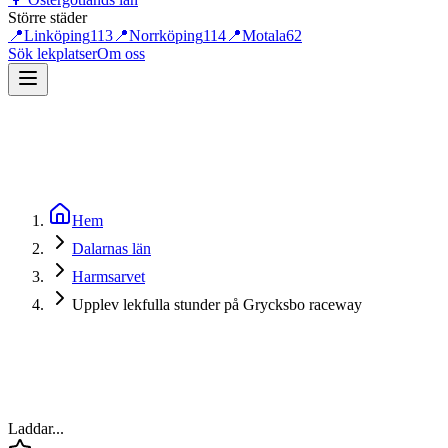
Större städer
📍
Linköping
113
📍
Norrköping
114
📍
Motala
62
Sök lekplatser
Om oss
Hem
Dalarnas län
Harmsarvet
Upplev lekfulla stunder på Grycksbo raceway
Laddar...