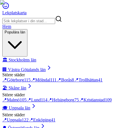
Lekplatskarta
Hem
Populära län
🏛️
Stockholms län
🏢
Västra Götalands län
Större städer
📍
Göteborg
115
📍
Mölndal
111
📍
Borås
8
📍
Trollhättan
41
🏖️
Skåne län
Större städer
📍
Malmö
105
📍
Lund
114
📍
Helsingborg
75
📍
Kristianstad
109
🎓
Uppsala län
Större städer
📍
Uppsala
122
📍
Enköping
41
🌳
Östergötlands län