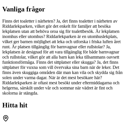
Vanliga frågor
Finns det toaletter i närheten? Ja, det finns toaletter i närheten av
Riddarlekparken, vilket gör det enkelt för familjer att besöka
lekplatsen utan att behöva oroa sig för toalettbesök. Är lekplatsen
inomhus eller utomhus? Riddarlekparken är en utomhuslekplats,
vilket ger barnen möjlighet att leka och utforska i friska luften året
runt. Är platsen tillgänglig för barnvagnar eller rullstolar? Ja,
lekplatsen är designad för att vara tillgänglig för både barnvagnar
och rullstolar, vilket gör att alla barn kan leka tillsammans oavsett
funktionsförmåga. Finns det sittplatser eller skugga? Ja, det finns
sittplatser för vuxna som vill övervaka sina barn när de leker. Det
finns även skuggiga områden där man kan vila och skydda sig från
solen under varma dagar. När är det mest besökare här?
Riddarlekparken är oftast mest besökt under eftermiddagarna och
helgerna, särskilt under vår och sommar när vädret är fint och
skolorna är stängda.
Hitta hit