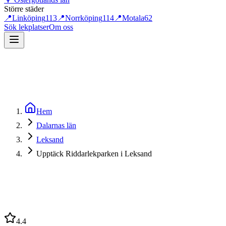
Större städer
📍
Linköping
113
📍
Norrköping
114
📍
Motala
62
Sök lekplatser
Om oss
Hem
Dalarnas län
Leksand
Upptäck Riddarlekparken i Leksand
4.4