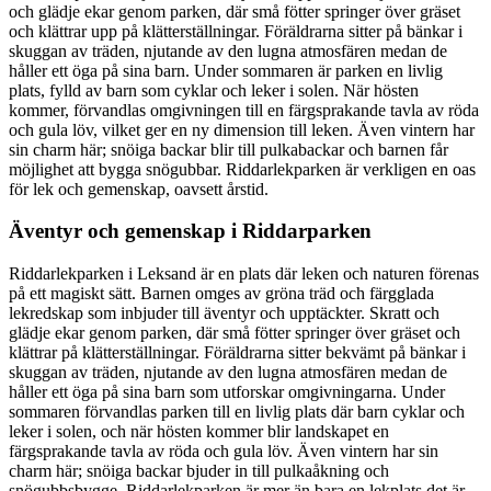
och glädje ekar genom parken, där små fötter springer över gräset
och klättrar upp på klätterställningar. Föräldrarna sitter på bänkar i
skuggan av träden, njutande av den lugna atmosfären medan de
håller ett öga på sina barn. Under sommaren är parken en livlig
plats, fylld av barn som cyklar och leker i solen. När hösten
kommer, förvandlas omgivningen till en färgsprakande tavla av röda
och gula löv, vilket ger en ny dimension till leken. Även vintern har
sin charm här; snöiga backar blir till pulkabackar och barnen får
möjlighet att bygga snögubbar. Riddarlekparken är verkligen en oas
för lek och gemenskap, oavsett årstid.
Äventyr och gemenskap i Riddarparken
Riddarlekparken i Leksand är en plats där leken och naturen förenas
på ett magiskt sätt. Barnen omges av gröna träd och färgglada
lekredskap som inbjuder till äventyr och upptäckter. Skratt och
glädje ekar genom parken, där små fötter springer över gräset och
klättrar på klätterställningar. Föräldrarna sitter bekvämt på bänkar i
skuggan av träden, njutande av den lugna atmosfären medan de
håller ett öga på sina barn som utforskar omgivningarna. Under
sommaren förvandlas parken till en livlig plats där barn cyklar och
leker i solen, och när hösten kommer blir landskapet en
färgsprakande tavla av röda och gula löv. Även vintern har sin
charm här; snöiga backar bjuder in till pulkaåkning och
snögubbsbygge. Riddarlekparken är mer än bara en lekplats det är