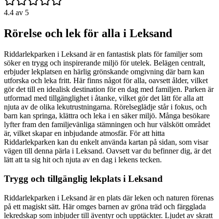
4.4
av 5
Rörelse och lek för alla i Leksand
Riddarlekparken i Leksand är en fantastisk plats för familjer som
söker en trygg och inspirerande miljö för utelek. Belägen centralt,
erbjuder lekplatsen en härlig grönskande omgivning där barn kan
utforska och leka fritt. Här finns något för alla, oavsett ålder, vilket
gör det till en idealisk destination för en dag med familjen. Parken är
utformad med tillgänglighet i åtanke, vilket gör det lätt för alla att
njuta av de olika lekutrustningarna. Rörelseglädje står i fokus, och
barn kan springa, klättra och leka i en säker miljö. Många besökare
lyfter fram den familjevänliga stämningen och hur välskött området
är, vilket skapar en inbjudande atmosfär. För att hitta
Riddarlekparken kan du enkelt använda kartan på sidan, som visar
vägen till denna pärla i Leksand. Oavsett var du befinner dig, är det
lätt att ta sig hit och njuta av en dag i lekens tecken.
Trygg och tillgänglig lekplats i Leksand
Riddarlekparken i Leksand är en plats där leken och naturen förenas
på ett magiskt sätt. Här omges barnen av gröna träd och färgglada
lekredskap som inbjuder till äventyr och upptäckter. Ljudet av skratt