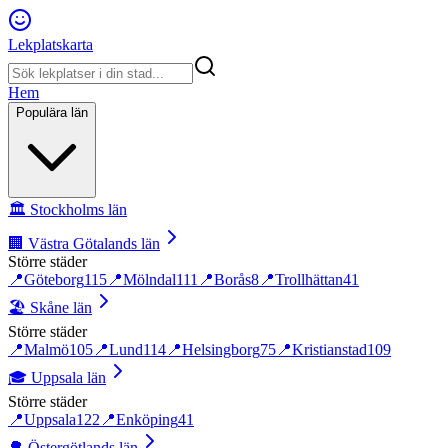
Lekplatskarta
Hem
Populära län
🏛️
Stockholms län
🏢
Västra Götalands län
Större städer
📍
Göteborg
115
📍
Mölndal
111
📍
Borås
8
📍
Trollhättan
41
🏖️
Skåne län
Större städer
📍
Malmö
105
📍
Lund
114
📍
Helsingborg
75
📍
Kristianstad
109
🎓
Uppsala län
Större städer
📍
Uppsala
122
📍
Enköping
41
🌳
Östergötlands län