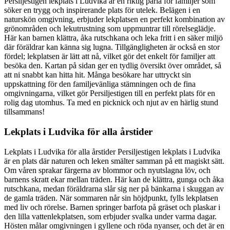
Persiljestigen lekplats i Ludvika är en riktig pärla för familjer som
söker en trygg och inspirerande plats för utelek. Belägen i en
naturskön omgivning, erbjuder lekplatsen en perfekt kombination av
grönområden och lekutrustning som uppmuntrar till rörelseglädje.
Här kan barnen klättra, åka rutschkana och leka fritt i en säker miljö
där föräldrar kan känna sig lugna. Tillgängligheten är också en stor
fördel; lekplatsen är lätt att nå, vilket gör det enkelt för familjer att
besöka den. Kartan på sidan ger en tydlig översikt över området, så
att ni snabbt kan hitta hit. Många besökare har uttryckt sin
uppskattning för den familjevänliga stämningen och de fina
omgivningarna, vilket gör Persiljestigen till en perfekt plats för en
rolig dag utomhus. Ta med en picknick och njut av en härlig stund
tillsammans!
Lekplats i Ludvika för alla årstider
Lekplats i Ludvika för alla årstider Persiljestigen lekplats i Ludvika
är en plats där naturen och leken smälter samman på ett magiskt sätt.
Om våren sprakar färgerna av blommor och nyutslagna löv, och
barnens skratt ekar mellan träden. Här kan de klättra, gunga och åka
rutschkana, medan föräldrarna slår sig ner på bänkarna i skuggan av
de gamla träden. När sommaren når sin höjdpunkt, fylls lekplatsen
med liv och rörelse. Barnen springer barfota på gräset och plaskar i
den lilla vattenlekplatsen, som erbjuder svalka under varma dagar.
Hösten målar omgivningen i gyllene och röda nyanser, och det är en