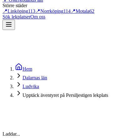
Större städer
📍
Linköping
113
📍
Norrköping
114
📍
Motala
62
Sök lekplatser
Om oss
Hem
Dalarnas län
Ludvika
Upptäck äventyret på Persiljestigen lekplats
Laddar...