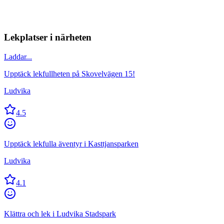
Lekplatser i närheten
Laddar...
Upptäck lekfullheten på Skovelvägen 15!
Ludvika
4.5
Upptäck lekfulla äventyr i Kasttjansparken
Ludvika
4.1
Klättra och lek i Ludvika Stadspark