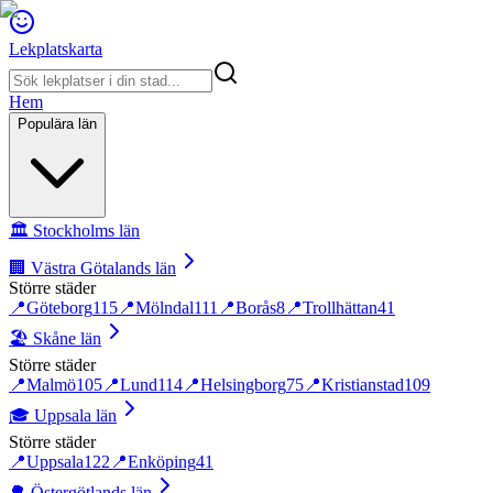
Lekplatskarta
Hem
Populära län
🏛️
Stockholms län
🏢
Västra Götalands län
Större städer
📍
Göteborg
115
📍
Mölndal
111
📍
Borås
8
📍
Trollhättan
41
🏖️
Skåne län
Större städer
📍
Malmö
105
📍
Lund
114
📍
Helsingborg
75
📍
Kristianstad
109
🎓
Uppsala län
Större städer
📍
Uppsala
122
📍
Enköping
41
🌳
Östergötlands län