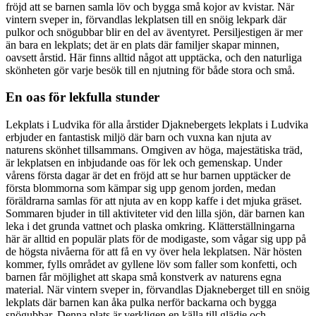
fröjd att se barnen samla löv och bygga små kojor av kvistar. När
vintern sveper in, förvandlas lekplatsen till en snöig lekpark där
pulkor och snögubbar blir en del av äventyret. Persiljestigen är mer
än bara en lekplats; det är en plats där familjer skapar minnen,
oavsett årstid. Här finns alltid något att upptäcka, och den naturliga
skönheten gör varje besök till en njutning för både stora och små.
En oas för lekfulla stunder
Lekplats i Ludvika för alla årstider Djaknebergets lekplats i Ludvika
erbjuder en fantastisk miljö där barn och vuxna kan njuta av
naturens skönhet tillsammans. Omgiven av höga, majestätiska träd,
är lekplatsen en inbjudande oas för lek och gemenskap. Under
vårens första dagar är det en fröjd att se hur barnen upptäcker de
första blommorna som kämpar sig upp genom jorden, medan
föräldrarna samlas för att njuta av en kopp kaffe i det mjuka gräset.
Sommaren bjuder in till aktiviteter vid den lilla sjön, där barnen kan
leka i det grunda vattnet och plaska omkring. Klätterställningarna
här är alltid en populär plats för de modigaste, som vågar sig upp på
de högsta nivåerna för att få en vy över hela lekplatsen. När hösten
kommer, fylls området av gyllene löv som faller som konfetti, och
barnen får möjlighet att skapa små konstverk av naturens egna
material. När vintern sveper in, förvandlas Djakneberget till en snöig
lekplats där barnen kan åka pulka nerför backarna och bygga
snögubbar. Denna plats är verkligen en källa till glädje och