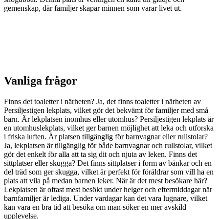
gemenskap, där familjer skapar minnen som varar livet ut.
Vanliga frågor
Finns det toaletter i närheten? Ja, det finns toaletter i närheten av
Persiljestigen lekplats, vilket gör det bekvämt för familjer med små
barn. Är lekplatsen inomhus eller utomhus? Persiljestigen lekplats är
en utomhuslekplats, vilket ger barnen möjlighet att leka och utforska
i friska luften. Är platsen tillgänglig för barnvagnar eller rullstolar?
Ja, lekplatsen är tillgänglig för både barnvagnar och rullstolar, vilket
gör det enkelt för alla att ta sig dit och njuta av leken. Finns det
sittplatser eller skugga? Det finns sittplatser i form av bänkar och en
del träd som ger skugga, vilket är perfekt för föräldrar som vill ha en
plats att vila på medan barnen leker. När är det mest besökare här?
Lekplatsen är oftast mest besökt under helger och eftermiddagar när
barnfamiljer är lediga. Under vardagar kan det vara lugnare, vilket
kan vara en bra tid att besöka om man söker en mer avskild
upplevelse.