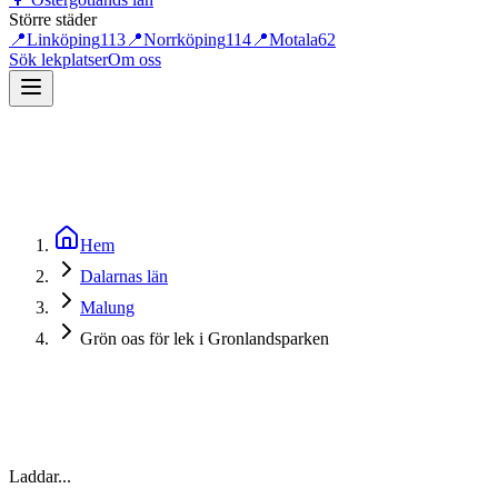
Större städer
📍
Linköping
113
📍
Norrköping
114
📍
Motala
62
Sök lekplatser
Om oss
Hem
Dalarnas län
Malung
Grön oas för lek i Gronlandsparken
Laddar...