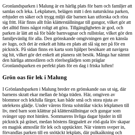
Gronlandsparken i Malung är en härlig plats för barn och familjer att
samlas och leka. Lekplatsen, belägen mitt i den natursköna parken,
erbjuder en säker och trygg miljö där barnen kan utforska och röra
sig fritt. Här finns allt från klätterställningar till gungor, vilket gör att
det alltid finns något roligt att göra. Tillgängligheten är god, och
parken är lätt att nå för både barnvagnar och rullstolar, vilket gör den
familjevänlig för alla. Den grönskande omgivningen ger en känsla
av lugn, och det är enkelt att hitta en plats att slå sig ner på för en
picknick. På sidan finns en karta som hjälper besökare att navigera
sig hit, vilket gör det enkelt att planera sitt besök. Många har nämnt
den härliga atmosfären och rörelseglädjen som präglar
Gronlandsparken en perfekt plats för en dag i friska luften!
Grön oas för lek i Malung
I Grönlandsparken i Malung breder en grönskande oas ut sig, där
barnens skratt ekar mellan de höga träden. Här, omgiven av
blommor och lekfulla färger, kan både små och stora njuta av
utelekens glädje. Under vårens första solstrålar väcks lekplatsen till
liv, med barn som klättrar på klätterställningar och gungar som
svänger upp mot himlen. Sommarens livliga dagar bjuder in till
picknick på gräset, medan höstens färgpalett av röd-gula löv skapar
en magisk atmosfär för lek och upptäckter. När vintern sveper in,
förvandlas parken till en snötäckt lekplats, där pulkaåkning och