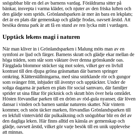
snögubbar blir en del av barnens vardag. Föräldrarna sitter på
bänkar, insvepta i varma kläder, och njuter av den friska luften och
den glädje som sprids. Grönlandsparken är mer än bara en lekplats;
det är en plats där gemenskap och glädje frodas, oavsett årstid. Att
besöka denna park är att få en stund av ren lycka mitt i vardagen.
Upptäck lekens magi i naturen
När man kliver in i Grönlandsparken i Malung möts man av en
symfoni av ljud och färger. Barnens skratt och glädje ekar mellan de
höga träden, som står som väktare över denna grönskande oas.
Färgglada blommor sträcker sig mot solen, vilket ger en livfull
kontrast till den djupa gröna gräsmattan där barnen springer
omkring. Klätterställningarna, med sina snirklande rör och gungor
som svänger fritt, inbjuder till äventyr och upptäckter. Under de
soliga dagarna är parken en plats för social samvaro, där familjer
sprider ut sina filtar för picknick och skratt hörs över hela området.
Hösten förvandlar parken till en dröm av röd-gula nyanser, där löven
dansar i vinden och barnen samlar naturens skatter. När vintern
kommer, och snön täcker marken, förvandlas Grönlandsparken till
en lekfull vintervärld där pulkaåkning och snögubbar blir en del av
den dagliga leken. Här finns alltid en känsla av gemenskap och
glädje, oavsett årstid, vilket gör varje besök till en unik upplevelse
att minnas.