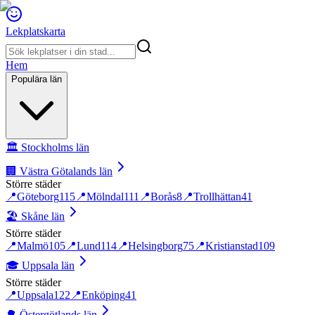
Lekplatskarta
Hem
Populära län
🏛️
Stockholms län
🏢
Västra Götalands län
Större städer
📍
Göteborg
115
📍
Mölndal
111
📍
Borås
8
📍
Trollhättan
41
🏖️
Skåne län
Större städer
📍
Malmö
105
📍
Lund
114
📍
Helsingborg
75
📍
Kristianstad
109
🎓
Uppsala län
Större städer
📍
Uppsala
122
📍
Enköping
41
🌳
Östergötlands län