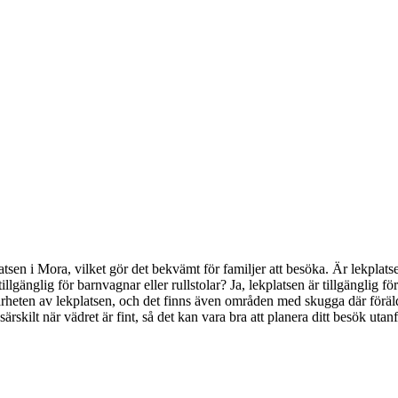
ekplatsen i Mora, vilket gör det bekvämt för familjer att besöka. Är lekp
tillgänglig för barnvagnar eller rullstolar? Ja, lekplatsen är tillgänglig fö
 i närheten av lekplatsen, och det finns även områden med skugga där för
skilt när vädret är fint, så det kan vara bra att planera ditt besök utan