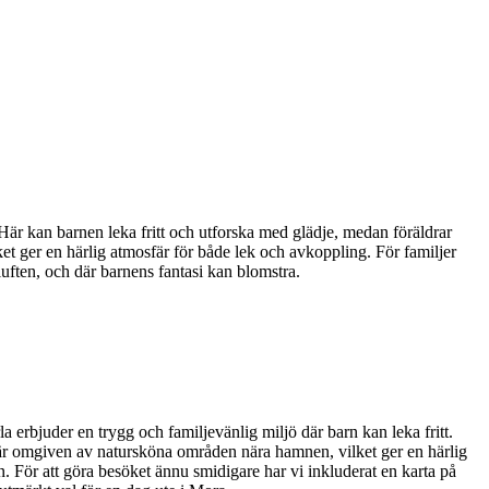
är kan barnen leka fritt och utforska med glädje, medan föräldrar
et ger en härlig atmosfär för både lek och avkoppling. För familjer
r luften, och där barnens fantasi kan blomstra.
la erbjuder en trygg och familjevänlig miljö där barn kan leka fritt.
n är omgiven av natursköna områden nära hamnen, vilket ger en härlig
. För att göra besöket ännu smidigare har vi inkluderat en karta på