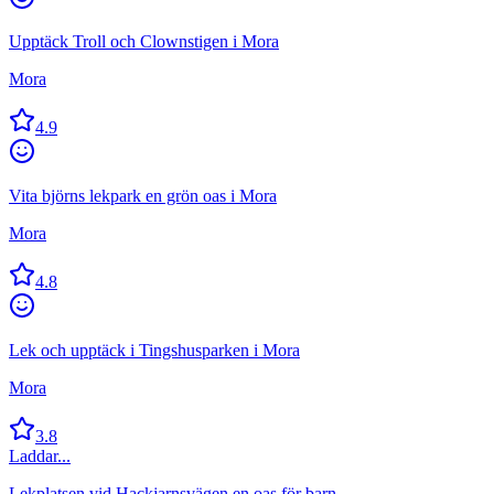
Upptäck Troll och Clownstigen i Mora
Mora
4.9
Vita björns lekpark en grön oas i Mora
Mora
4.8
Lek och upptäck i Tingshusparken i Mora
Mora
3.8
Laddar...
Lekplatsen vid Hackjarnsvägen en oas för barn