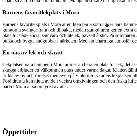
sidan, så att du enkelt kan hitta hit. Många besökare har uppskattat le
Barnens favoritlekplats i Mora
Barnens favoritlekplats i Mora är en liten pärla som ligger nära hamn
gungorna svänger fram och tillbaka, medan gungdjuren ger en extra dim
plats för både social samvaro och utelek, oavsett årstid. På sommaren ä
pulka och bygga snögubbar i närheten. Med sin charmiga atmosfär och 
En oas av lek och skratt
Lekplatsen nära hamnen i Mora är mer än bara en plats för lek; det är
skugga erbjuder en välkommen paus under varma dagar. Klätterställnin
fyllda av liv och rörelse, men även på vintern förvandlas lekplatsen t
Föräldrarna kan njuta av den vackra omgivningen och den friska luften,
pärla i Mora är så omtyckt av alla.
Öppettider