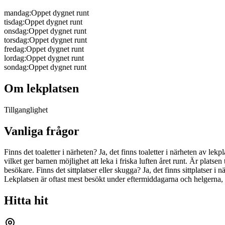
mandag
:
Oppet dygnet runt
tisdag
:
Oppet dygnet runt
onsdag
:
Oppet dygnet runt
torsdag
:
Oppet dygnet runt
fredag
:
Oppet dygnet runt
lordag
:
Oppet dygnet runt
sondag
:
Oppet dygnet runt
Om lekplatsen
Tillganglighet
Vanliga frågor
Finns det toaletter i närheten? Ja, det finns toaletter i närheten av l
vilket ger barnen möjlighet att leka i friska luften året runt. Är platsen 
besökare. Finns det sittplatser eller skugga? Ja, det finns sittplatser
Lekplatsen är oftast mest besökt under eftermiddagarna och helgerna, sär
Hitta hit