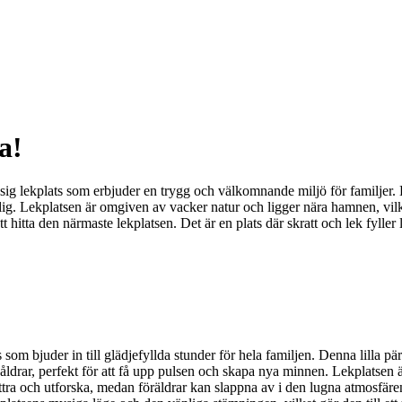
a!
ig lekplats som erbjuder en trygg och välkomnande miljö för familjer. H
glig. Lekplatsen är omgiven av vacker natur och ligger nära hamnen, vilk
att hitta den närmaste lekplatsen. Det är en plats där skratt och lek fylle
om bjuder in till glädjefyllda stunder för hela familjen. Denna lilla pär
a åldrar, perfekt för att få upp pulsen och skapa nya minnen. Lekplatse
tra och utforska, medan föräldrar kan slappna av i den lugna atmosfären