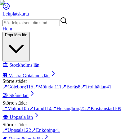
Lekplatskarta
Hem
Populära län
🏛️
Stockholms län
🏢
Västra Götalands län
Större städer
📍
Göteborg
115
📍
Mölndal
111
📍
Borås
8
📍
Trollhättan
41
🏖️
Skåne län
Större städer
📍
Malmö
105
📍
Lund
114
📍
Helsingborg
75
📍
Kristianstad
109
🎓
Uppsala län
Större städer
📍
Uppsala
122
📍
Enköping
41
🌳
Östergötlands län