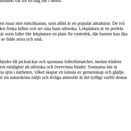
 utmärkt val för en dag ute i Mora.
n rusar mot rutschkanan, som alltid är en populär attraktion. De två
n friska luften och ser sina barn utforska. Lekplatsen är en perfekt
 snön faller blir lekplatsen en plats för vinterlek, där barnen kan åka
 av både stora och små.
bjuder till picknickar och spontana fotbollsmatcher, medan trädens
em möjlighet att utforska och övervinna hinder. Somrarna här är
sna sjön i närheten, vilket skapar en känsla av gemenskap och glädje.
 sin natursköna miljö och livliga atmosfär är det tydligt varför denna