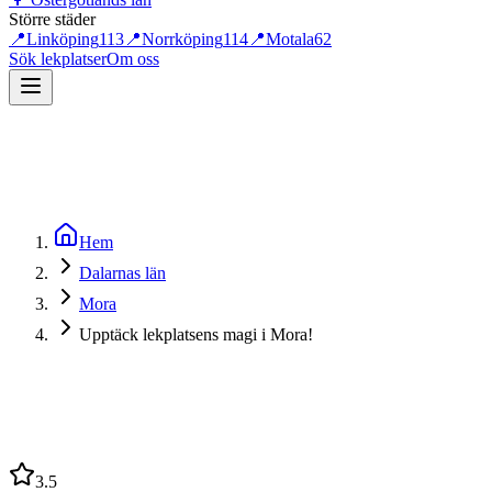
Större städer
📍
Linköping
113
📍
Norrköping
114
📍
Motala
62
Sök lekplatser
Om oss
Hem
Dalarnas län
Mora
Upptäck lekplatsens magi i Mora!
3.5