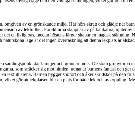
kplatsens mysiga läge och den vänliga stämningen, vilket gör den till ett
en, omgiven av en grönskande miljö. Här hörs skratt och glädje när barne
ension av lekfullhet. Föräldrarna slappnar av på bänkarna, njuter av de
r det en livlig oas, medan höstens färger skapar en magisk stämning. När
natursköna läge är det ingen överraskning att denna lekplats är älskad
 en samlingspunkt där familjer och grannar möts. De stora grönytorna in
garna, som sträcker sig mot himlen, utmanar barnens fantasi och ger d
ill en lekfull arena. Barnen bygger snöfort och åker skridskor på den fru
 vilket gör att lekplatsen blir en plats för både lek och avkoppling. Med