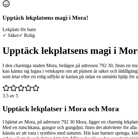
Upptäck lekplatsens magi i Mora!
Lekplats för barn
✓ Säker
✓ Rolig
Upptäck lekplatsens magi i Mor
I den charmiga staden Mora, belägen på adressen 792 30, finns en mys
kan känna sig lugna i vetskapen om att platsen är säker och lättillgän
som letar efter en rolig utflykt är kartan på sidan en utmärkt hjälp för 
3.5
av 5
Upptäck lekplatser i Mora och Mora
I hjärtat av Mora, på adressen 792 30 Mora, ligger en charmig lekplats s
Med en rutschkana, gungor och gungdjur, finns det aktiviteter för all
känsla av att vara i symbios med naturen. Här kan barnen springa, klät