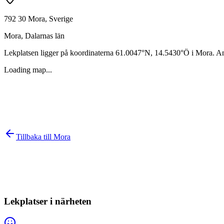
792 30 Mora, Sverige
Mora
,
Dalarnas län
Lekplatsen ligger på koordinaterna
61.0047
°N,
14.5430
°Ö i
Mora
. A
Loading map...
Tillbaka till
Mora
Lekplatser i närheten