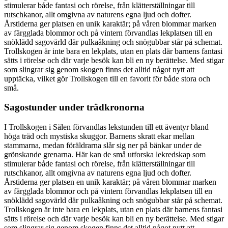
stimulerar både fantasi och rörelse, från klätterställningar till
rutschkanor, allt omgivna av naturens egna ljud och dofter.
Årstiderna ger platsen en unik karaktär; på våren blommar marken
av färgglada blommor och på vintern förvandlas lekplatsen till en
snöklädd sagovärld där pulkaåkning och snögubbar står på schemat.
Trollskogen är inte bara en lekplats, utan en plats där barnens fantasi
sätts i rörelse och där varje besök kan bli en ny berättelse. Med stigar
som slingrar sig genom skogen finns det alltid något nytt att
upptäcka, vilket gör Trollskogen till en favorit för både stora och
små.
Sagostunder under trädkronorna
I Trollskogen i Sälen förvandlas lekstunden till ett äventyr bland
höga träd och mystiska skuggor. Barnens skratt ekar mellan
stammarna, medan föräldrarna slår sig ner på bänkar under de
grönskande grenarna. Här kan de små utforska lekredskap som
stimulerar både fantasi och rörelse, från klätterställningar till
rutschkanor, allt omgivna av naturens egna ljud och dofter.
Årstiderna ger platsen en unik karaktär; på våren blommar marken
av färgglada blommor och på vintern förvandlas lekplatsen till en
snöklädd sagovärld där pulkaåkning och snögubbar står på schemat.
Trollskogen är inte bara en lekplats, utan en plats där barnens fantasi
sätts i rörelse och där varje besök kan bli en ny berättelse. Med stigar
som slingrar sig genom skogen finns det alltid något nytt att