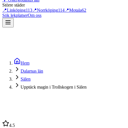
Större städer
📍
Linköping
113
📍
Norrköping
114
📍
Motala
62
Sök lekplatser
Om oss
Hem
Dalarnas län
Sälen
Upptäck magin i Trollskogen i Sälen
4.5