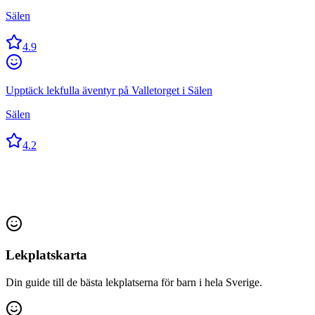
Sälen
4.9
Upptäck lekfulla äventyr på Valletorget i Sälen
Sälen
4.2
Lekplatskarta
Din guide till de bästa lekplatserna för barn i hela Sverige.