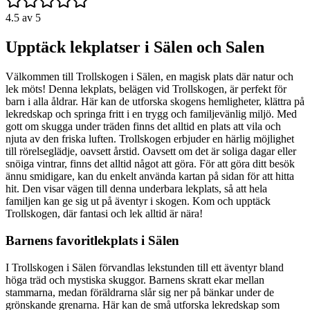
4.5
av 5
Upptäck lekplatser i Sälen och Salen
Välkommen till Trollskogen i Sälen, en magisk plats där natur och
lek möts! Denna lekplats, belägen vid Trollskogen, är perfekt för
barn i alla åldrar. Här kan de utforska skogens hemligheter, klättra på
lekredskap och springa fritt i en trygg och familjevänlig miljö. Med
gott om skugga under träden finns det alltid en plats att vila och
njuta av den friska luften. Trollskogen erbjuder en härlig möjlighet
till rörelseglädje, oavsett årstid. Oavsett om det är soliga dagar eller
snöiga vintrar, finns det alltid något att göra. För att göra ditt besök
ännu smidigare, kan du enkelt använda kartan på sidan för att hitta
hit. Den visar vägen till denna underbara lekplats, så att hela
familjen kan ge sig ut på äventyr i skogen. Kom och upptäck
Trollskogen, där fantasi och lek alltid är nära!
Barnens favoritlekplats i Sälen
I Trollskogen i Sälen förvandlas lekstunden till ett äventyr bland
höga träd och mystiska skuggor. Barnens skratt ekar mellan
stammarna, medan föräldrarna slår sig ner på bänkar under de
grönskande grenarna. Här kan de små utforska lekredskap som