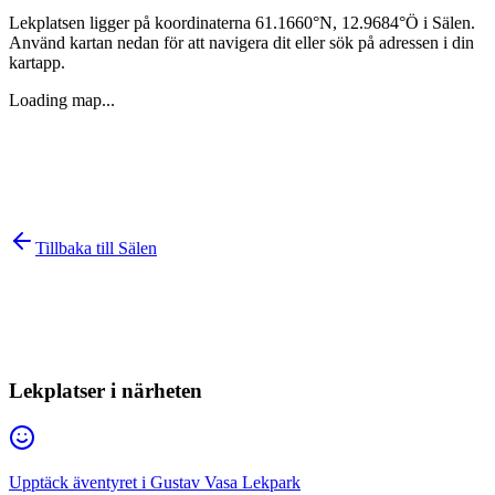
Lekplatsen ligger på koordinaterna
61.1660
°N,
12.9684
°Ö i
Sälen
.
Använd kartan nedan för att navigera dit eller sök på adressen i din
kartapp.
Loading map...
Tillbaka till
Sälen
Lekplatser i närheten
Upptäck äventyret i Gustav Vasa Lekpark