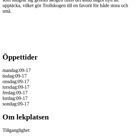
upptäcka, vilket gör Trollskogen till en favorit för både stora och
små.
Öppettider
mandag
:
09-17
tisdag
:
09-17
onsdag
:
09-17
torsdag
:
09-17
fredag
:
09-17
lordag
:
09-17
sondag
:
09-17
Om lekplatsen
Tillganglighet