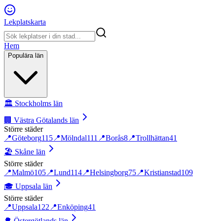
Lekplatskarta
Hem
Populära län
🏛️
Stockholms län
🏢
Västra Götalands län
Större städer
📍
Göteborg
115
📍
Mölndal
111
📍
Borås
8
📍
Trollhättan
41
🏖️
Skåne län
Större städer
📍
Malmö
105
📍
Lund
114
📍
Helsingborg
75
📍
Kristianstad
109
🎓
Uppsala län
Större städer
📍
Uppsala
122
📍
Enköping
41
🌳
Östergötlands län