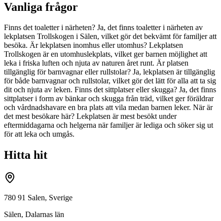
Vanliga frågor
Finns det toaletter i närheten? Ja, det finns toaletter i närheten av
lekplatsen Trollskogen i Sälen, vilket gör det bekvämt för familjer att
besöka. Är lekplatsen inomhus eller utomhus? Lekplatsen
Trollskogen är en utomhuslekplats, vilket ger barnen möjlighet att
leka i friska luften och njuta av naturen året runt. Är platsen
tillgänglig för barnvagnar eller rullstolar? Ja, lekplatsen är tillgänglig
för både barnvagnar och rullstolar, vilket gör det lätt för alla att ta sig
dit och njuta av leken. Finns det sittplatser eller skugga? Ja, det finns
sittplatser i form av bänkar och skugga från träd, vilket ger föräldrar
och vårdnadshavare en bra plats att vila medan barnen leker. När är
det mest besökare här? Lekplatsen är mest besökt under
eftermiddagarna och helgerna när familjer är lediga och söker sig ut
för att leka och umgås.
Hitta hit
780 91 Salen, Sverige
Sälen
,
Dalarnas län