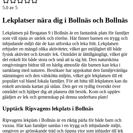
5.0
av 5
Lekplatser nära dig i Bollnäs och Bollnäs
Lekplatsen på Brogatan 9 i Bollnäs är en fantastisk plats för familjer
som vill njuta av utelek och rörelse. Här finner barnen en trygg och
inbjudande miljö där de kan utforska och leka fritt. Lekplatsen
erbjuder en mängd olika aktiviteter, vilket ger möjlighet till både
fysisk aktivitet och kreativ lek. Området är lättillgängligt, vilket gör
det enkelt för både stora och små att ta sig hit. Den natursköna
omgivningen bidrar till en härlig atmosfär där barnen kan leka i
samklang med naturen. Besökare har uppskattat den familjevänliga
stämningen och den välskötta miljön, vilket gör lekplatsen till ett
populärt val bland lokala familjer. För att hitta till lekplatsen kan du
enkelt använda kartan på sidan. Den ger en tydlig översikt över
området och hjälper dig att planera ditt besök. Kom och upplev
glädjen av lek och gemenskap på denna underbara plats!
Upptäck Ripvagens lekplats i Bollnäs
Ripvagens lekplats i Bollnäs är en riktig pärla för både barn och
vuxna. Här kan familjer samlas i en trygg och inbjudande miljö,
omgiven av grönskande träd och öppna ytor som inbjuder till lek