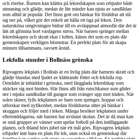
och rörelse. Barnen kan klättra på lekredskapen som erbjuder både
utmaning och glädje, medan de lite mindre kan njuta av sandlådan
som alltid är populär. Det finns gott om bänkar för föräldrar att slå
sig ner på, vilket gör det enkelt att hålla ett öga på leken. Den
natursköna omgivningen bidrar till en avslappnad atmosfär där det är
lätt att glömma bort vardagens stress. När barnen springer mellan
lekredskapen och skratt ekar i luften, känns det som en plats där
gemenskapen verkligen blomstrar. En perfekt plats för att skapa
minnen tillsammans, oavsett årstid.
Lekfulla stunder i Bollnäss grönska
Ripvagens lekplats i Bollnäs är en livlig plats där barnens skratt och
glädje blandas med ljudet av klättrande fötter och lekfulla rop.
Området är inbäddat i grönska, med färgglada lekredskap som
sträcker sig mot himlen. Här finns allt från rutschkanor som glider
ner i mjuka sandkullar till gungor som svänger upp mot träden. När
solen skiner, fylls lekplatsen av barn som springer, hoppar och
utforskar med nyfikenhet, medan föräldrarna sitter på bänkar i
skuggan och följer med i leken. Många besöker lekplatsen under
eftermiddagarna, när barnen har avslutat skolan. Det är då man kan
se små grupper av vänner som spelar fotboll på den intilliggande
planen, och ibland hörs jubel när ett mål görs. Ripvagens lekplats
erbjuder inte bara en plats för lek, utan också en gemenskap där
familjer kan samlas och njuta av varandras sällskap. En perfekt plats