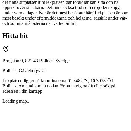
det finns sittplatser runt lekplatsen där föräldrar kan sitta och ha
uppsikt över sina barn. Det finns också träd som erbjuder skugga
under varma dagar. När är det mest besökare här? Lekplatsen är som
mest besökt under eftermiddagarna och helgerna, särskilt under vår-
och sommarmånaderna när vädret är fint.
Hitta hit
Brogatan 9, 821 43 Bollnas, Sverige
Bollnäs
,
Gävleborgs län
Lekplatsen ligger på koordinaterna
61.3482
°N,
16.3958
°Ö i
Bollnäs
. Använd kartan nedan för att navigera dit eller sök på
adressen i din kartapp.
Loading map...