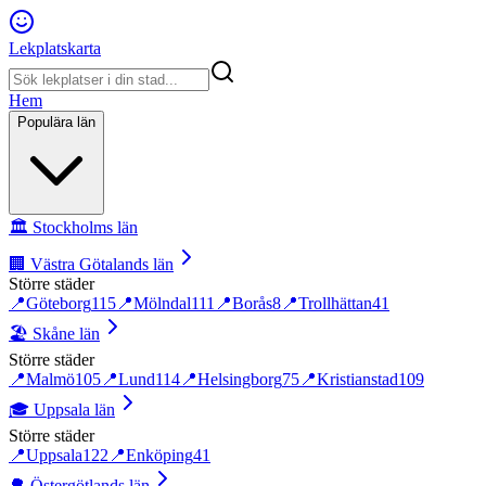
Lekplatskarta
Hem
Populära län
🏛️
Stockholms län
🏢
Västra Götalands län
Större städer
📍
Göteborg
115
📍
Mölndal
111
📍
Borås
8
📍
Trollhättan
41
🏖️
Skåne län
Större städer
📍
Malmö
105
📍
Lund
114
📍
Helsingborg
75
📍
Kristianstad
109
🎓
Uppsala län
Större städer
📍
Uppsala
122
📍
Enköping
41
🌳
Östergötlands län