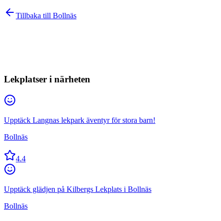
Tillbaka till
Bollnäs
Lekplatser i närheten
Upptäck Langnas lekpark äventyr för stora barn!
Bollnäs
4.4
Upptäck glädjen på Kilbergs Lekplats i Bollnäs
Bollnäs