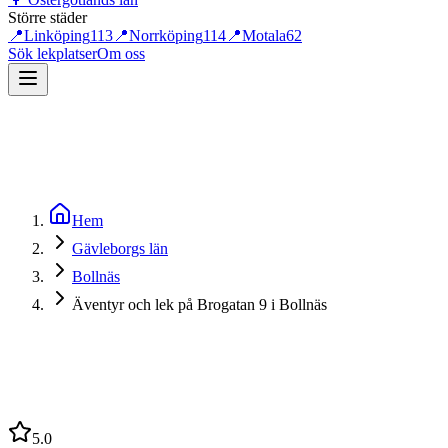
Större städer
📍
Linköping
113
📍
Norrköping
114
📍
Motala
62
Sök lekplatser
Om oss
Hem
Gävleborgs län
Bollnäs
Äventyr och lek på Brogatan 9 i Bollnäs
5.0