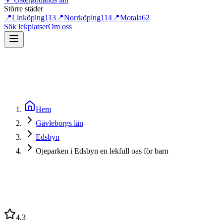
Större städer
📍
Linköping
113
📍
Norrköping
114
📍
Motala
62
Sök lekplatser
Om oss
Hem
Gävleborgs län
Edsbyn
Ojeparken i Edsbyn en lekfull oas för barn
4.3