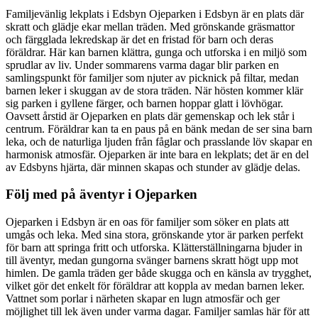
Familjevänlig lekplats i Edsbyn Ojeparken i Edsbyn är en plats där
skratt och glädje ekar mellan träden. Med grönskande gräsmattor
och färgglada lekredskap är det en fristad för barn och deras
föräldrar. Här kan barnen klättra, gunga och utforska i en miljö som
sprudlar av liv. Under sommarens varma dagar blir parken en
samlingspunkt för familjer som njuter av picknick på filtar, medan
barnen leker i skuggan av de stora träden. När hösten kommer klär
sig parken i gyllene färger, och barnen hoppar glatt i lövhögar.
Oavsett årstid är Ojeparken en plats där gemenskap och lek står i
centrum. Föräldrar kan ta en paus på en bänk medan de ser sina barn
leka, och de naturliga ljuden från fåglar och prasslande löv skapar en
harmonisk atmosfär. Ojeparken är inte bara en lekplats; det är en del
av Edsbyns hjärta, där minnen skapas och stunder av glädje delas.
Följ med på äventyr i Ojeparken
Ojeparken i Edsbyn är en oas för familjer som söker en plats att
umgås och leka. Med sina stora, grönskande ytor är parken perfekt
för barn att springa fritt och utforska. Klätterställningarna bjuder in
till äventyr, medan gungorna svänger barnens skratt högt upp mot
himlen. De gamla träden ger både skugga och en känsla av trygghet,
vilket gör det enkelt för föräldrar att koppla av medan barnen leker.
Vattnet som porlar i närheten skapar en lugn atmosfär och ger
möjlighet till lek även under varma dagar. Familjer samlas här för att