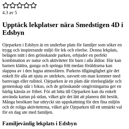
4.3
av 5
Upptäck lekplatser nära Smedstigen 4D i
Edsbyn
Ojeparken i Edsbyn är en underbar plats för familjer som söker en
trygg och inspirerande miljö för lek och rörelse. Denna lekplats,
belägen mitt i den grönskande parken, erbjuder en perfekt
kombination av natur och aktiviteter för barn i alla åldrar. Här kan
barnen klättra, gunga och springa fritt medan föräldrarna kan
slappna av i den lugna atmosfären. Parkens tillgänglighet gör det
enkelt för alla att njuta av uteleken, oavsett om man kommer med
barnvagn eller rullstol. Ojeparken är en plats där rörelseglädje och
gemenskap står i fokus, och de grönskande omgivningarna ger en
härlig känsla av frihet. För att hitta till Ojeparken kan du enkelt
använda kartan på sidan, vilket gör det lätt att planera ditt besök.
Många besökare har uttryckt sin uppskattning för den fina miljön
och de roliga aktiviteterna, vilket gör Ojeparken till ett utmärkt val
för en dag ute med familjen.
Familjevänlig lekplats i Edsbyn