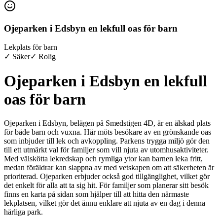
Ojeparken i Edsbyn en lekfull oas för barn
Lekplats för barn
✓ Säker
✓ Rolig
Ojeparken i Edsbyn en lekfull
oas för barn
Ojeparken i Edsbyn, belägen på Smedstigen 4D, är en älskad plats
för både barn och vuxna. Här möts besökare av en grönskande oas
som inbjuder till lek och avkoppling. Parkens trygga miljö gör den
till ett utmärkt val för familjer som vill njuta av utomhusaktiviteter.
Med välskötta lekredskap och rymliga ytor kan barnen leka fritt,
medan föräldrar kan slappna av med vetskapen om att säkerheten är
prioriterad. Ojeparken erbjuder också god tillgänglighet, vilket gör
det enkelt för alla att ta sig hit. För familjer som planerar sitt besök
finns en karta på sidan som hjälper till att hitta den närmaste
lekplatsen, vilket gör det ännu enklare att njuta av en dag i denna
härliga park.