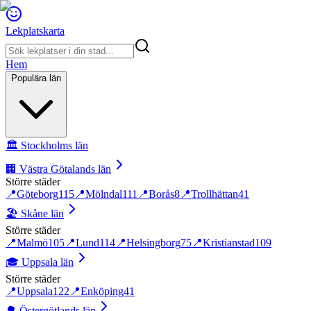
Lekplatskarta
Hem
Populära län
🏛️
Stockholms län
🏢
Västra Götalands län
Större städer
📍
Göteborg
115
📍
Mölndal
111
📍
Borås
8
📍
Trollhättan
41
🏖️
Skåne län
Större städer
📍
Malmö
105
📍
Lund
114
📍
Helsingborg
75
📍
Kristianstad
109
🎓
Uppsala län
Större städer
📍
Uppsala
122
📍
Enköping
41
🌳
Östergötlands län