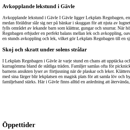
Avkopplande lekstund i Gävle
Avkopplande lekstund i Gävle I Gävle ligger Lekplats Regnbagen, en pl
medan föräldrar slår sig ner på bänkar i skuggan för att njuta av lu
fylls området av lekande barn som klättrar, gungar och snurrar. När h
Regnbagen erbjuder en perfekt balans mellan lek och avkoppling, oavs
en stunds avkoppling och lek, vilket gör Lekplats Regnbagen till en sjä
Skoj och skratt under solens strålar
I Lekplats Regnbagen i Gävle är varje stund en chans att upptäcka och 
kurragömma bland de ståtliga träden. Familjer samlas ofta för picknic
barnens ansikten lyser av förtjusning när de plaskar och leker. Klätte
med sina färger blir lekplatsen en magisk plats för att samla löv och
familjeband stärks. Här i Gävle finns alltid en anledning att återvända, 
Öppettider