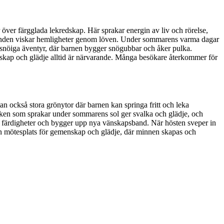
 över färgglada lekredskap. Här sprakar energin av liv och rörelse,
ch vinden viskar hemligheter genom löven. Under sommarens varma dagar
h snöiga äventyr, där barnen bygger snögubbar och åker pulka.
nskap och glädje alltid är närvarande. Många besökare återkommer för
an också stora grönytor där barnen kan springa fritt och leka
nleken som sprakar under sommarens sol ger svalka och glädje, och
sina färdigheter och bygger upp nya vänskapsband. När hösten sveper in
 en mötesplats för gemenskap och glädje, där minnen skapas och