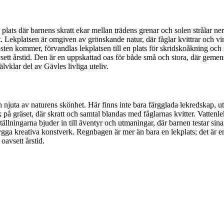
ats där barnens skratt ekar mellan trädens grenar och solen strålar ner
gnet. Lekplatsen är omgiven av grönskande natur, där fåglar kvittrar o
östen kommer, förvandlas lekplatsen till en plats för skridskoåkning oc
ett årstid. Den är en uppskattad oas för både små och stora, där geme
lvklar del av Gävles livliga uteliv.
njuta av naturens skönhet. Här finns inte bara färgglada lekredskap, ut
k på gräset, där skratt och samtal blandas med fåglarnas kvitter. Vatte
rställningarna bjuder in till äventyr och utmaningar, där barnen testar 
 bygga kreativa konstverk. Regnbagen är mer än bara en lekplats; det är
oavsett årstid.