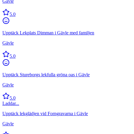
Gävle
5.0
Upptäck Lekplats Dimman i Gävle med familjen
Gävle
5.0
Upptäck Stureborgs lekfulla gröna oas i Gävle
Gävle
5.0
Laddar...
Upptäck lekglädjen vid Forngravarna i Gävle
Gävle