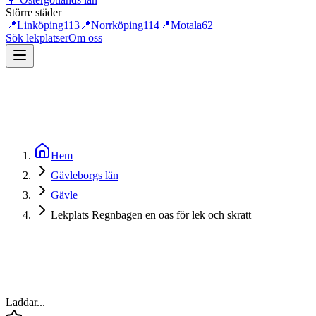
Större städer
📍
Linköping
113
📍
Norrköping
114
📍
Motala
62
Sök lekplatser
Om oss
Hem
Gävleborgs län
Gävle
Lekplats Regnbagen en oas för lek och skratt
Laddar...