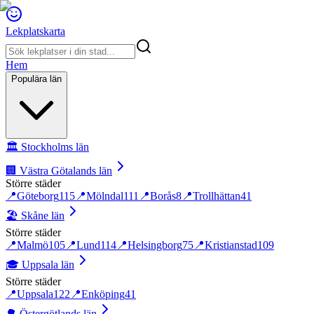
Lekplatskarta
Hem
Populära län
🏛️
Stockholms län
🏢
Västra Götalands län
Större städer
📍
Göteborg
115
📍
Mölndal
111
📍
Borås
8
📍
Trollhättan
41
🏖️
Skåne län
Större städer
📍
Malmö
105
📍
Lund
114
📍
Helsingborg
75
📍
Kristianstad
109
🎓
Uppsala län
Större städer
📍
Uppsala
122
📍
Enköping
41
🌳
Östergötlands län