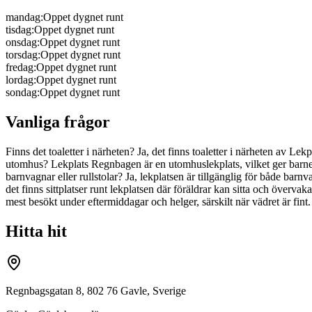
mandag
:
Oppet dygnet runt
tisdag
:
Oppet dygnet runt
onsdag
:
Oppet dygnet runt
torsdag
:
Oppet dygnet runt
fredag
:
Oppet dygnet runt
lordag
:
Oppet dygnet runt
sondag
:
Oppet dygnet runt
Vanliga frågor
Finns det toaletter i närheten? Ja, det finns toaletter i närheten av Le
utomhus? Lekplats Regnbagen är en utomhuslekplats, vilket ger barnen mö
barnvagnar eller rullstolar? Ja, lekplatsen är tillgänglig för både barnv
det finns sittplatser runt lekplatsen där föräldrar kan sitta och överv
mest besökt under eftermiddagar och helger, särskilt när vädret är fint. 
Hitta hit
Regnbagsgatan 8, 802 76 Gavle, Sverige