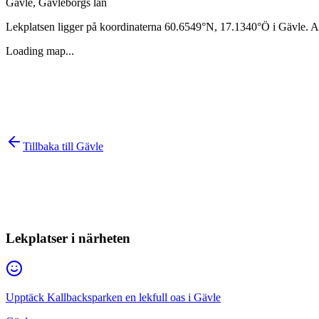
Gävle
,
Gävleborgs län
Lekplatsen ligger på koordinaterna
60.6549
°N,
17.1340
°Ö i
Gävle
. A
Loading map...
Tillbaka till
Gävle
Lekplatser i närheten
Upptäck Kallbacksparken en lekfull oas i Gävle