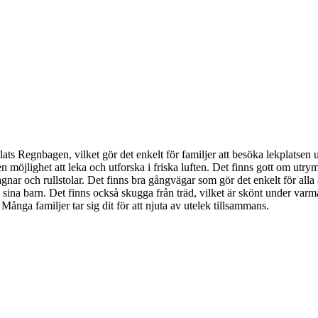
kplats Regnbagen, vilket gör det enkelt för familjer att besöka lekplatsen
jlighet att leka och utforska i friska luften. Det finns gott om utrymme
agnar och rullstolar. Det finns bra gångvägar som gör det enkelt för alla at
aka sina barn. Det finns också skugga från träd, vilket är skönt under v
Många familjer tar sig dit för att njuta av utelek tillsammans.