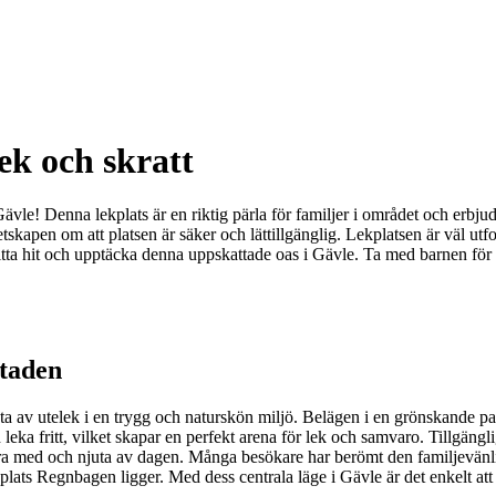
ek och skratt
e! Denna lekplats är en riktig pärla för familjer i området och erbjude
skapen om att platsen är säker och lättillgänglig. Lekplatsen är väl utfo
itta hit och upptäcka denna uppskattade oas i Gävle. Ta med barnen för e
staden
uta av utelek i en trygg och naturskön miljö. Belägen i en grönskande pa
leka fritt, vilket skapar en perfekt arena för lek och samvaro. Tillgänglig
vara med och njuta av dagen. Många besökare har berömt den familjevänl
kplats Regnbagen ligger. Med dess centrala läge i Gävle är det enkelt att 