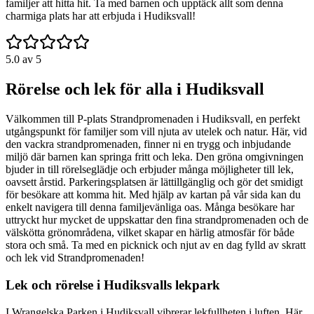
familjer att hitta hit. Ta med barnen och upptäck allt som denna
charmiga plats har att erbjuda i Hudiksvall!
5.0
av 5
Rörelse och lek för alla i Hudiksvall
Välkommen till P-plats Strandpromenaden i Hudiksvall, en perfekt
utgångspunkt för familjer som vill njuta av utelek och natur. Här, vid
den vackra strandpromenaden, finner ni en trygg och inbjudande
miljö där barnen kan springa fritt och leka. Den gröna omgivningen
bjuder in till rörelseglädje och erbjuder många möjligheter till lek,
oavsett årstid. Parkeringsplatsen är lättillgänglig och gör det smidigt
för besökare att komma hit. Med hjälp av kartan på vår sida kan du
enkelt navigera till denna familjevänliga oas. Många besökare har
uttryckt hur mycket de uppskattar den fina strandpromenaden och de
välskötta grönområdena, vilket skapar en härlig atmosfär för både
stora och små. Ta med en picknick och njut av en dag fylld av skratt
och lek vid Strandpromenaden!
Lek och rörelse i Hudiksvalls lekpark
I Wrangelska Parken i Hudiksvall vibrerar lekfullheten i luften. Här