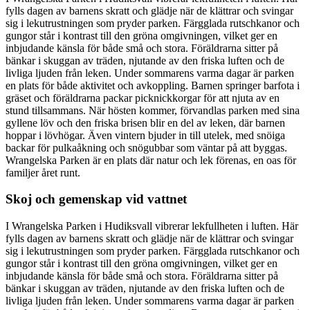
fylls dagen av barnens skratt och glädje när de klättrar och svingar
sig i lekutrustningen som pryder parken. Färgglada rutschkanor och
gungor står i kontrast till den gröna omgivningen, vilket ger en
inbjudande känsla för både små och stora. Föräldrarna sitter på
bänkar i skuggan av träden, njutande av den friska luften och de
livliga ljuden från leken. Under sommarens varma dagar är parken
en plats för både aktivitet och avkoppling. Barnen springer barfota i
gräset och föräldrarna packar picknickkorgar för att njuta av en
stund tillsammans. När hösten kommer, förvandlas parken med sina
gyllene löv och den friska brisen blir en del av leken, där barnen
hoppar i lövhögar. Även vintern bjuder in till utelek, med snöiga
backar för pulkaåkning och snögubbar som väntar på att byggas.
Wrangelska Parken är en plats där natur och lek förenas, en oas för
familjer året runt.
Skoj och gemenskap vid vattnet
I Wrangelska Parken i Hudiksvall vibrerar lekfullheten i luften. Här
fylls dagen av barnens skratt och glädje när de klättrar och svingar
sig i lekutrustningen som pryder parken. Färgglada rutschkanor och
gungor står i kontrast till den gröna omgivningen, vilket ger en
inbjudande känsla för både små och stora. Föräldrarna sitter på
bänkar i skuggan av träden, njutande av den friska luften och de
livliga ljuden från leken. Under sommarens varma dagar är parken