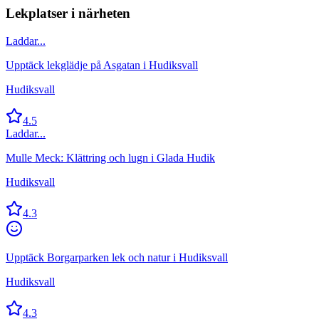
Lekplatser i närheten
Laddar...
Upptäck lekglädje på Asgatan i Hudiksvall
Hudiksvall
4.5
Laddar...
Mulle Meck: Klättring och lugn i Glada Hudik
Hudiksvall
4.3
Upptäck Borgarparken lek och natur i Hudiksvall
Hudiksvall
4.3