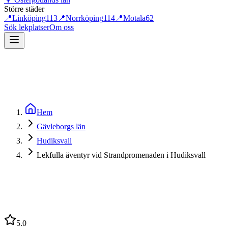
Större städer
📍
Linköping
113
📍
Norrköping
114
📍
Motala
62
Sök lekplatser
Om oss
Hem
Gävleborgs län
Hudiksvall
Lekfulla äventyr vid Strandpromenaden i Hudiksvall
5.0