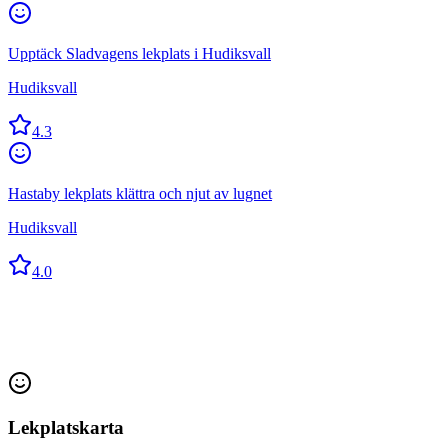
Upptäck Sladvagens lekplats i Hudiksvall
Hudiksvall
4.3
Hastaby lekplats klättra och njut av lugnet
Hudiksvall
4.0
Lekplatskarta