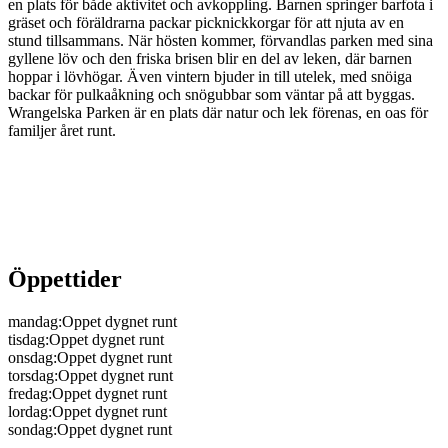
en plats för både aktivitet och avkoppling. Barnen springer barfota i
gräset och föräldrarna packar picknickkorgar för att njuta av en
stund tillsammans. När hösten kommer, förvandlas parken med sina
gyllene löv och den friska brisen blir en del av leken, där barnen
hoppar i lövhögar. Även vintern bjuder in till utelek, med snöiga
backar för pulkaåkning och snögubbar som väntar på att byggas.
Wrangelska Parken är en plats där natur och lek förenas, en oas för
familjer året runt.
Öppettider
mandag
:
Oppet dygnet runt
tisdag
:
Oppet dygnet runt
onsdag
:
Oppet dygnet runt
torsdag
:
Oppet dygnet runt
fredag
:
Oppet dygnet runt
lordag
:
Oppet dygnet runt
sondag
:
Oppet dygnet runt