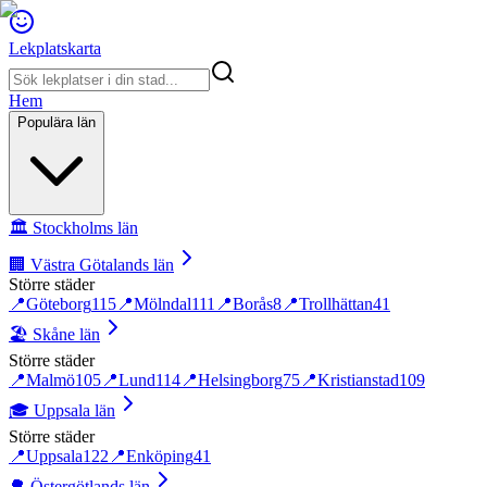
Lekplatskarta
Hem
Populära län
🏛️
Stockholms län
🏢
Västra Götalands län
Större städer
📍
Göteborg
115
📍
Mölndal
111
📍
Borås
8
📍
Trollhättan
41
🏖️
Skåne län
Större städer
📍
Malmö
105
📍
Lund
114
📍
Helsingborg
75
📍
Kristianstad
109
🎓
Uppsala län
Större städer
📍
Uppsala
122
📍
Enköping
41
🌳
Östergötlands län