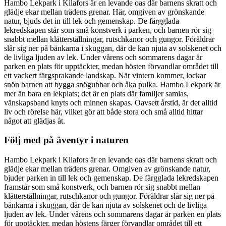
Hambo Lekpark i Kilafors är en levande oas där barnens skratt och
glädje ekar mellan trädens grenar. Här, omgiven av grönskande
natur, bjuds det in till lek och gemenskap. De färgglada
lekredskapen står som små konstverk i parken, och barnen rör sig
snabbt mellan klätterställningar, rutschkanor och gungor. Föräldrar
slår sig ner på bänkarna i skuggan, där de kan njuta av solskenet och
de livliga ljuden av lek. Under vårens och sommarens dagar är
parken en plats för upptäckter, medan hösten förvandlar området till
ett vackert färgsprakande landskap. När vintern kommer, lockar
snön barnen att bygga snögubbar och åka pulka. Hambo Lekpark är
mer än bara en lekplats; det är en plats där familjer samlas,
vänskapsband knyts och minnen skapas. Oavsett årstid, är det alltid
liv och rörelse här, vilket gör att både stora och små alltid hittar
något att glädjas åt.
Följ med på äventyr i naturen
Hambo Lekpark i Kilafors är en levande oas där barnens skratt och
glädje ekar mellan trädens grenar. Omgiven av grönskande natur,
bjuder parken in till lek och gemenskap. De färgglada lekredskapen
framstår som små konstverk, och barnen rör sig snabbt mellan
klätterställningar, rutschkanor och gungor. Föräldrar slår sig ner på
bänkarna i skuggan, där de kan njuta av solskenet och de livliga
ljuden av lek. Under vårens och sommarens dagar är parken en plats
för upptäckter, medan höstens färger förvandlar området till ett