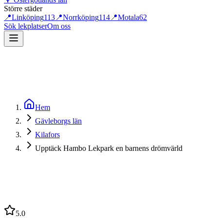
Större städer
📍
Linköping
113
📍
Norrköping
114
📍
Motala
62
Sök lekplatser
Om oss
Hem
Gävleborgs län
Kilafors
Upptäck Hambo Lekpark en barnens drömvärld
5.0