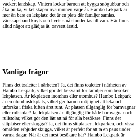
vackert landskap. Vintern lockar barnen att bygga snögubbar och
åka pulka, vilket skapar nya minnen varje år. Hambo Lekpark är
mer än bara en lekplats; det är en plats där familjer samlas,
vänskapsband knyts och livets små stunder tas till vara. Här finns
alltid något att glädjas åt, oavsett årstid.
Vanliga frågor
Finns det toaletter i närheten? Ja, det finns toaletter i närheten av
Hambo Lekpark, vilket gör det bekvämt för familjer som besöker
lekplatsen. Är lekplatsen inomhus eller utomhus? Hambo Lekpark
är en utomhuslekplats, vilket ger barnen möjlighet att leka och
utforska i friska luften året runt. Är platsen tillgänglig för barnvagnar
eller rullstolar? Ja, lekplatsen är tillgänglig för både barnvagnar och
rullstolar, vilket gör den lätt att nå för alla besökare. Finns det
sittplatser eller skugga? Ja, det finns sittplatser i lekparken, och vissa
områden erbjuder skugga, vilket är perfekt för att ta en paus under
varma dagar. När är det mest besökare här? Hambo Lekpark är