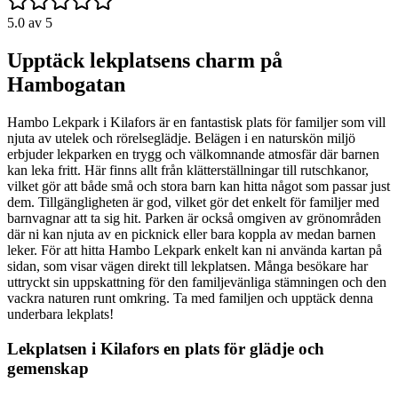
5.0
av 5
Upptäck lekplatsens charm på
Hambogatan
Hambo Lekpark i Kilafors är en fantastisk plats för familjer som vill
njuta av utelek och rörelseglädje. Belägen i en naturskön miljö
erbjuder lekparken en trygg och välkomnande atmosfär där barnen
kan leka fritt. Här finns allt från klätterställningar till rutschkanor,
vilket gör att både små och stora barn kan hitta något som passar just
dem. Tillgängligheten är god, vilket gör det enkelt för familjer med
barnvagnar att ta sig hit. Parken är också omgiven av grönområden
där ni kan njuta av en picknick eller bara koppla av medan barnen
leker. För att hitta Hambo Lekpark enkelt kan ni använda kartan på
sidan, som visar vägen direkt till lekplatsen. Många besökare har
uttryckt sin uppskattning för den familjevänliga stämningen och den
vackra naturen runt omkring. Ta med familjen och upptäck denna
underbara lekplats!
Lekplatsen i Kilafors en plats för glädje och
gemenskap