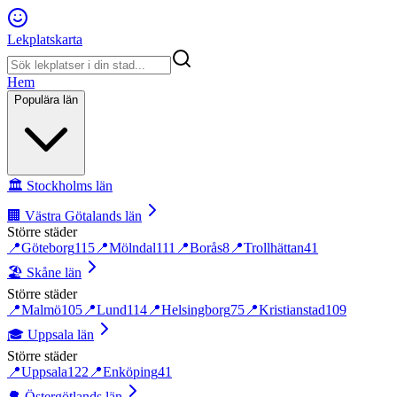
Lekplatskarta
Hem
Populära län
🏛️
Stockholms län
🏢
Västra Götalands län
Större städer
📍
Göteborg
115
📍
Mölndal
111
📍
Borås
8
📍
Trollhättan
41
🏖️
Skåne län
Större städer
📍
Malmö
105
📍
Lund
114
📍
Helsingborg
75
📍
Kristianstad
109
🎓
Uppsala län
Större städer
📍
Uppsala
122
📍
Enköping
41
🌳
Östergötlands län