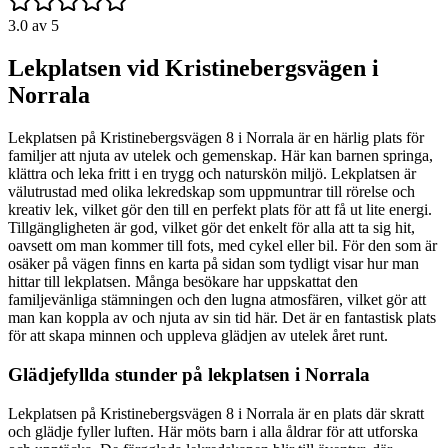
3.0
av 5
Lekplatsen vid Kristinebergsvägen i
Norrala
Lekplatsen på Kristinebergsvägen 8 i Norrala är en härlig plats för
familjer att njuta av utelek och gemenskap. Här kan barnen springa,
klättra och leka fritt i en trygg och naturskön miljö. Lekplatsen är
välutrustad med olika lekredskap som uppmuntrar till rörelse och
kreativ lek, vilket gör den till en perfekt plats för att få ut lite energi.
Tillgängligheten är god, vilket gör det enkelt för alla att ta sig hit,
oavsett om man kommer till fots, med cykel eller bil. För den som är
osäker på vägen finns en karta på sidan som tydligt visar hur man
hittar till lekplatsen. Många besökare har uppskattat den
familjevänliga stämningen och den lugna atmosfären, vilket gör att
man kan koppla av och njuta av sin tid här. Det är en fantastisk plats
för att skapa minnen och uppleva glädjen av utelek året runt.
Glädjefyllda stunder på lekplatsen i Norrala
Lekplatsen på Kristinebergsvägen 8 i Norrala är en plats där skratt
och glädje fyller luften. Här möts barn i alla åldrar för att utforska