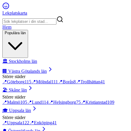
Lekplatskarta
Hem
Populära län
🏛️
Stockholms län
🏢
Västra Götalands län
Större städer
📍
Göteborg
115
📍
Mölndal
111
📍
Borås
8
📍
Trollhättan
41
🏖️
Skåne län
Större städer
📍
Malmö
105
📍
Lund
114
📍
Helsingborg
75
📍
Kristianstad
109
🎓
Uppsala län
Större städer
📍
Uppsala
122
📍
Enköping
41
🌳
Östergötlands län