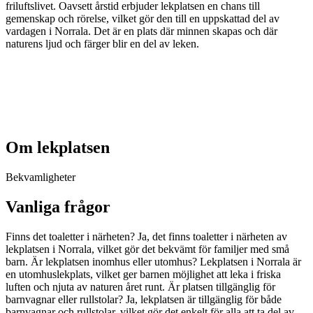
friluftslivet. Oavsett årstid erbjuder lekplatsen en chans till
gemenskap och rörelse, vilket gör den till en uppskattad del av
vardagen i Norrala. Det är en plats där minnen skapas och där
naturens ljud och färger blir en del av leken.
Om lekplatsen
Bekvamligheter
Vanliga frågor
Finns det toaletter i närheten? Ja, det finns toaletter i närheten av
lekplatsen i Norrala, vilket gör det bekvämt för familjer med små
barn. Är lekplatsen inomhus eller utomhus? Lekplatsen i Norrala är
en utomhuslekplats, vilket ger barnen möjlighet att leka i friska
luften och njuta av naturen året runt. Är platsen tillgänglig för
barnvagnar eller rullstolar? Ja, lekplatsen är tillgänglig för både
barnvagnar och rullstolar, vilket gör det enkelt för alla att ta del av