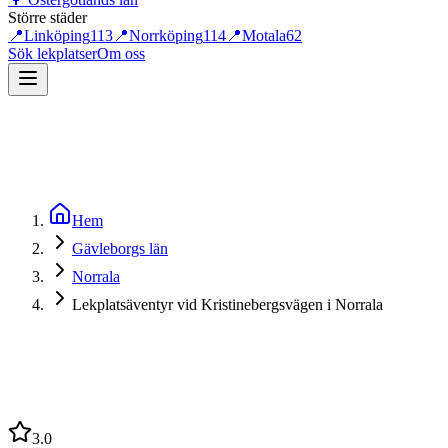
Större städer
📍
Linköping
113
📍
Norrköping
114
📍
Motala
62
Sök lekplatser
Om oss
Hem
Gävleborgs län
Norrala
Lekplatsäventyr vid Kristinebergsvägen i Norrala
3.0