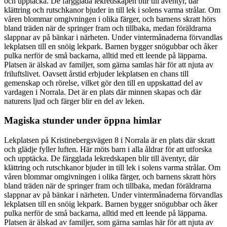
och upptäcka. De färgglada lekredskapen blir till äventyr, där
klättring och rutschkanor bjuder in till lek i solens varma strålar. Om
våren blommar omgivningen i olika färger, och barnens skratt hörs
bland träden när de springer fram och tillbaka, medan föräldrarna
slappnar av på bänkar i närheten. Under vintermånaderna förvandlas
lekplatsen till en snöig lekpark. Barnen bygger snögubbar och åker
pulka nerför de små backarna, alltid med ett leende på läpparna.
Platsen är älskad av familjer, som gärna samlas här för att njuta av
friluftslivet. Oavsett årstid erbjuder lekplatsen en chans till
gemenskap och rörelse, vilket gör den till en uppskattad del av
vardagen i Norrala. Det är en plats där minnen skapas och där
naturens ljud och färger blir en del av leken.
Magiska stunder under öppna himlar
Lekplatsen på Kristinebergsvägen 8 i Norrala är en plats där skratt
och glädje fyller luften. Här möts barn i alla åldrar för att utforska
och upptäcka. De färgglada lekredskapen blir till äventyr, där
klättring och rutschkanor bjuder in till lek i solens varma strålar. Om
våren blommar omgivningen i olika färger, och barnens skratt hörs
bland träden när de springer fram och tillbaka, medan föräldrarna
slappnar av på bänkar i närheten. Under vintermånaderna förvandlas
lekplatsen till en snöig lekpark. Barnen bygger snögubbar och åker
pulka nerför de små backarna, alltid med ett leende på läpparna.
Platsen är älskad av familjer, som gärna samlas här för att njuta av