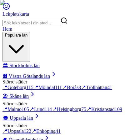
Lekplatskarta
Hem
Populära län
🏛️
Stockholms län
🏢
Västra Götalands län
Större städer
📍
Göteborg
115
📍
Mölndal
111
📍
Borås
8
📍
Trollhättan
41
🏖️
Skåne län
Större städer
📍
Malmö
105
📍
Lund
114
📍
Helsingborg
75
📍
Kristianstad
109
🎓
Uppsala län
Större städer
📍
Uppsala
122
📍
Enköping
41
🌳
Östergötlands län