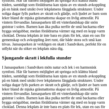
symfoni. Här får barnen möjlighet att springa och klättra bland
träden, samtidigt som föräldrarna kan njuta av en stunds avkoppling
på en bänk med utsikt över lekplatsens färgglada strukturer. Under
soliga dagar fylls parken av skratt och glädje, och ljudet av barn som
leker bland de mjuka gräsmattorna skapar en livlig atmosfär. På
vintern förvandlas Jansasparken till ett vinterlandskap där snön
gnistrar i solen. Barnen kan åka pulka nerför de små backarna eller
bygga snögubbar, medan föräldrarna värmer sig med en kopp varm
choklad. Denna lekplats är inte bara en plats för lek, utan en oas för
gemenskap och avkoppling året runt, där både stora och små kan
trivas. Jansasparken är verkligen en skatt i Sandviken, perfekt för en
utflykt när du söker en lekplats nära dig.
Sjungande skratt i lekfulla stunder
I Jansasparken i Sandviken möts natur och lek i en harmonisk
symfoni. Här får barnen möjlighet att springa och klättra bland
träden, samtidigt som föräldrarna kan njuta av en stunds avkoppling
på en bänk med utsikt över lekplatsens färgglada strukturer. Under
soliga dagar fylls parken av skratt och glädje, och ljudet av barn som
leker bland de mjuka gräsmattorna skapar en livlig atmosfär. På
vintern förvandlas Jansasparken till ett vinterlandskap där snön
gnistrar i solen. Barnen kan åka pulka nerför de små backarna eller
bygga snögubbar, medan föräldrarna värmer sig med en kopp varm
choklad. Denna lekplats är inte bara en plats för lek, utan en oas för