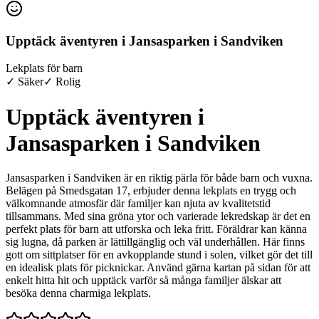
Upptäck äventyren i Jansasparken i Sandviken
Lekplats för barn
✓ Säker
✓ Rolig
Upptäck äventyren i
Jansasparken i Sandviken
Jansasparken i Sandviken är en riktig pärla för både barn och vuxna.
Belägen på Smedsgatan 17, erbjuder denna lekplats en trygg och
välkomnande atmosfär där familjer kan njuta av kvalitetstid
tillsammans. Med sina gröna ytor och varierade lekredskap är det en
perfekt plats för barn att utforska och leka fritt. Föräldrar kan känna
sig lugna, då parken är lättillgänglig och väl underhållen. Här finns
gott om sittplatser för en avkopplande stund i solen, vilket gör det till
en idealisk plats för picknickar. Använd gärna kartan på sidan för att
enkelt hitta hit och upptäck varför så många familjer älskar att
besöka denna charmiga lekplats.