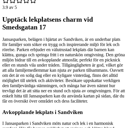
3.9
av 5
Upptäck lekplatsens charm vid
Smedsgatan 17
Jansasparken, belägen i hjärtat av Sandviken, är en underbar plats
för familjer som söker en trygg och inspirerande miljö för lek och
rörelse. Parken erbjuder en välutrustad lekplats där barnen kan
klättra, gunga och springa fritt i en naturskön omgivning. Den gröna
miljön bidrar till en avkopplande atmosfär, perfekt för en picknick
eller en stunds vila under träden. Tillgängligheten är god, vilket gör
att alla familjemedlemmar kan njuta av parken tillsammans. Oavsett
om det är en solig dag eller en kyligare vinterdag, finns det alltid
möjlighet till utelek och aktiviteter. Besökare uppskattar verkligen
den familjevänliga stämningen, och många har även nämnt hur
trevligt det är att sitta ner en stund och njuta av omgivningen. För att
enkelt hitta till Jansasparken kan du använda kartan på sidan, där du
får en översikt över området och dess faciliteter.
Avkopplande lekplats i Sandviken
I Jansasparken i Sandviken möts natur och lek i en harmonisk