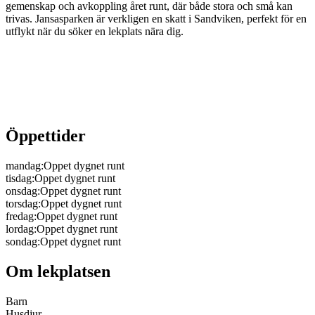
gemenskap och avkoppling året runt, där både stora och små kan
trivas. Jansasparken är verkligen en skatt i Sandviken, perfekt för en
utflykt när du söker en lekplats nära dig.
Öppettider
mandag
:
Oppet dygnet runt
tisdag
:
Oppet dygnet runt
onsdag
:
Oppet dygnet runt
torsdag
:
Oppet dygnet runt
fredag
:
Oppet dygnet runt
lordag
:
Oppet dygnet runt
sondag
:
Oppet dygnet runt
Om lekplatsen
Barn
Husdjur