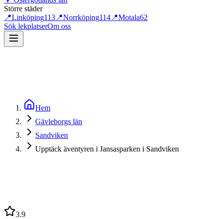
Större städer
📍
Linköping
113
📍
Norrköping
114
📍
Motala
62
Sök lekplatser
Om oss
Hem
Gävleborgs län
Sandviken
Upptäck äventyren i Jansasparken i Sandviken
3.9