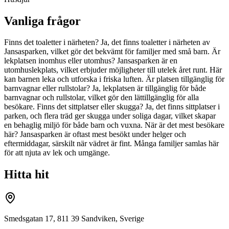
Vanliga frågor
Finns det toaletter i närheten? Ja, det finns toaletter i närheten av
Jansasparken, vilket gör det bekvämt för familjer med små barn. Är
lekplatsen inomhus eller utomhus? Jansasparken är en
utomhuslekplats, vilket erbjuder möjligheter till utelek året runt. Här
kan barnen leka och utforska i friska luften. Är platsen tillgänglig för
barnvagnar eller rullstolar? Ja, lekplatsen är tillgänglig för både
barnvagnar och rullstolar, vilket gör den lättillgänglig för alla
besökare. Finns det sittplatser eller skugga? Ja, det finns sittplatser i
parken, och flera träd ger skugga under soliga dagar, vilket skapar
en behaglig miljö för både barn och vuxna. När är det mest besökare
här? Jansasparken är oftast mest besökt under helger och
eftermiddagar, särskilt när vädret är fint. Många familjer samlas här
för att njuta av lek och umgänge.
Hitta hit
Smedsgatan 17, 811 39 Sandviken, Sverige