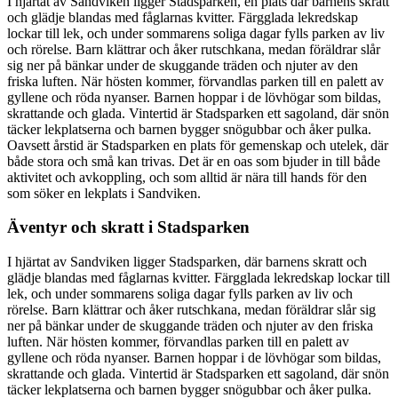
I hjärtat av Sandviken ligger Stadsparken, en plats där barnens skratt
och glädje blandas med fåglarnas kvitter. Färgglada lekredskap
lockar till lek, och under sommarens soliga dagar fylls parken av liv
och rörelse. Barn klättrar och åker rutschkana, medan föräldrar slår
sig ner på bänkar under de skuggande träden och njuter av den
friska luften. När hösten kommer, förvandlas parken till en palett av
gyllene och röda nyanser. Barnen hoppar i de lövhögar som bildas,
skrattande och glada. Vintertid är Stadsparken ett sagoland, där snön
täcker lekplatserna och barnen bygger snögubbar och åker pulka.
Oavsett årstid är Stadsparken en plats för gemenskap och utelek, där
både stora och små kan trivas. Det är en oas som bjuder in till både
aktivitet och avkoppling, och som alltid är nära till hands för den
som söker en lekplats i Sandviken.
Äventyr och skratt i Stadsparken
I hjärtat av Sandviken ligger Stadsparken, där barnens skratt och
glädje blandas med fåglarnas kvitter. Färgglada lekredskap lockar till
lek, och under sommarens soliga dagar fylls parken av liv och
rörelse. Barn klättrar och åker rutschkana, medan föräldrar slår sig
ner på bänkar under de skuggande träden och njuter av den friska
luften. När hösten kommer, förvandlas parken till en palett av
gyllene och röda nyanser. Barnen hoppar i de lövhögar som bildas,
skrattande och glada. Vintertid är Stadsparken ett sagoland, där snön
täcker lekplatserna och barnen bygger snögubbar och åker pulka.