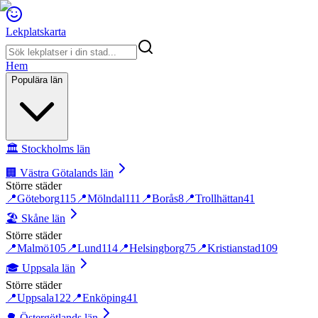
Lekplatskarta
Hem
Populära län
🏛️
Stockholms län
🏢
Västra Götalands län
Större städer
📍
Göteborg
115
📍
Mölndal
111
📍
Borås
8
📍
Trollhättan
41
🏖️
Skåne län
Större städer
📍
Malmö
105
📍
Lund
114
📍
Helsingborg
75
📍
Kristianstad
109
🎓
Uppsala län
Större städer
📍
Uppsala
122
📍
Enköping
41
🌳
Östergötlands län