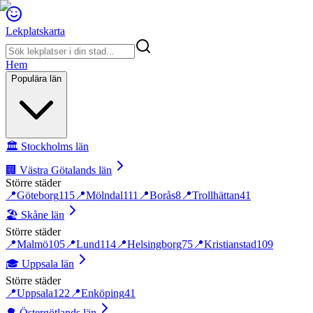
Lekplatskarta
Hem
Populära län
🏛️
Stockholms län
🏢
Västra Götalands län
Större städer
📍
Göteborg
115
📍
Mölndal
111
📍
Borås
8
📍
Trollhättan
41
🏖️
Skåne län
Större städer
📍
Malmö
105
📍
Lund
114
📍
Helsingborg
75
📍
Kristianstad
109
🎓
Uppsala län
Större städer
📍
Uppsala
122
📍
Enköping
41
🌳
Östergötlands län