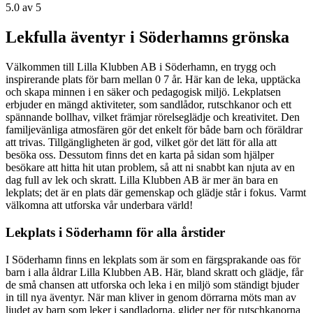
5.0
av 5
Lekfulla äventyr i Söderhamns grönska
Välkommen till Lilla Klubben AB i Söderhamn, en trygg och
inspirerande plats för barn mellan 0 7 år. Här kan de leka, upptäcka
och skapa minnen i en säker och pedagogisk miljö. Lekplatsen
erbjuder en mängd aktiviteter, som sandlådor, rutschkanor och ett
spännande bollhav, vilket främjar rörelseglädje och kreativitet. Den
familjevänliga atmosfären gör det enkelt för både barn och föräldrar
att trivas. Tillgängligheten är god, vilket gör det lätt för alla att
besöka oss. Dessutom finns det en karta på sidan som hjälper
besökare att hitta hit utan problem, så att ni snabbt kan njuta av en
dag full av lek och skratt. Lilla Klubben AB är mer än bara en
lekplats; det är en plats där gemenskap och glädje står i fokus. Varmt
välkomna att utforska vår underbara värld!
Lekplats i Söderhamn för alla årstider
I Söderhamn finns en lekplats som är som en färgsprakande oas för
barn i alla åldrar Lilla Klubben AB. Här, bland skratt och glädje, får
de små chansen att utforska och leka i en miljö som ständigt bjuder
in till nya äventyr. När man kliver in genom dörrarna möts man av
ljudet av barn som leker i sandladorna, glider ner för rutschkanorna