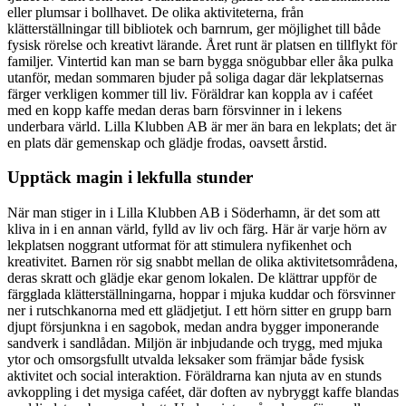
eller plumsar i bollhavet. De olika aktiviteterna, från
klätterställningar till bibliotek och barnrum, ger möjlighet till både
fysisk rörelse och kreativt lärande. Året runt är platsen en tillflykt för
familjer. Vintertid kan man se barn bygga snögubbar eller åka pulka
utanför, medan sommaren bjuder på soliga dagar där lekplatsernas
färger verkligen kommer till liv. Föräldrar kan koppla av i caféet
med en kopp kaffe medan deras barn försvinner in i lekens
underbara värld. Lilla Klubben AB är mer än bara en lekplats; det är
en plats där gemenskap och glädje frodas, oavsett årstid.
Upptäck magin i lekfulla stunder
När man stiger in i Lilla Klubben AB i Söderhamn, är det som att
kliva in i en annan värld, fylld av liv och färg. Här är varje hörn av
lekplatsen noggrant utformat för att stimulera nyfikenhet och
kreativitet. Barnen rör sig snabbt mellan de olika aktivitetsområdena,
deras skratt och glädje ekar genom lokalen. De klättrar uppför de
färgglada klätterställningarna, hoppar i mjuka kuddar och försvinner
ner i rutschkanorna med ett glädjetjut. I ett hörn sitter en grupp barn
djupt försjunkna i en sagobok, medan andra bygger imponerande
sandverk i sandlådan. Miljön är inbjudande och trygg, med mjuka
ytor och omsorgsfullt utvalda leksaker som främjar både fysisk
aktivitet och social interaktion. Föräldrarna kan njuta av en stunds
avkoppling i det mysiga caféet, där doften av nybryggt kaffe blandas