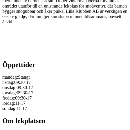
med ljudet av barnens skratt. Under vintermånaderna förvandlas
området utanför till en gnistrande lekplats för snöäventyr, där barnen
bygger snögubbar och åker pulka. Lilla Klubben AB är verkligen en
oas av glädje, där familjer kan skapa minnen tillsammans, oavsett
årstid.
Öppettider
mandag
:
Stangt
tisdag
:
09:30-17
onsdag
:
09:30-17
torsdag
:
09:30-17
fredag
:
09:30-17
lordag
:
11-17
sondag
:
11-17
Om lekplatsen