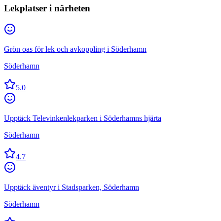
Lekplatser i närheten
Grön oas för lek och avkoppling i Söderhamn
Söderhamn
5.0
Upptäck Televinkenlekparken i Söderhamns hjärta
Söderhamn
4.7
Upptäck äventyr i Stadsparken, Söderhamn
Söderhamn