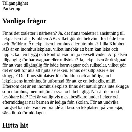
Tillganglighet
Parkering
Vanliga frågor
Finns det toaletter i närheten? Ja, det finns toaletter i anslutning till
lekplatsen Lilla Klubben AB, vilket gör det bekvämt för både barn
och föräldrar. Är lekplatsen inomhus eller utomhus? Lilla Klubben
AB är en inomhuslekplats, vilket innebär att barn kan leka och
upptäcka i en trygg och kontrollerad miljö oavsett väder. Är platsen
tillgänglig för barnvagnar eller rullstolar? Ja, lekplatsen är designad
för att vara tillgänglig för både barnvagnar och rullstolar, vilket gör
det enkelt för alla att njuta av leken. Finns det sittplatser eller
skugga? Det finns sittplatser för föräldrar och anhöriga, och
lekplatsens inredning är utformad för att ge en behaglig miljö.
Eftersom det är en inomhuslekplats finns det naturligtvis inte skugga
som utomhus, men miljön är sval och behaglig. När är det mest
besökare här? Det är vanligtvis mest besökare under helger och
eftermiddagar när barnen är lediga från skolan. För att undvika
trängsel kan det vara en bra idé att besöka lekplatsen på vardagar,
särskilt på förmiddagen.
Hitta hit