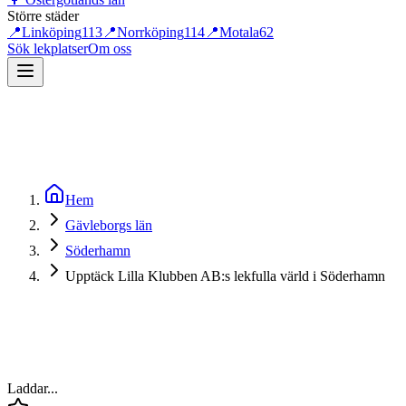
Större städer
📍
Linköping
113
📍
Norrköping
114
📍
Motala
62
Sök lekplatser
Om oss
Hem
Gävleborgs län
Söderhamn
Upptäck Lilla Klubben AB:s lekfulla värld i Söderhamn
Laddar...