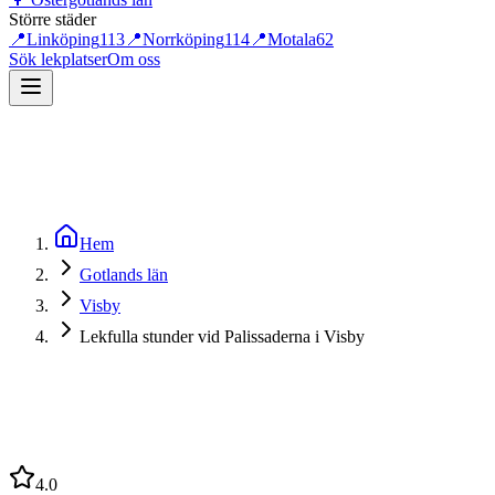
Större städer
📍
Linköping
113
📍
Norrköping
114
📍
Motala
62
Sök lekplatser
Om oss
Hem
Gotlands län
Visby
Lekfulla stunder vid Palissaderna i Visby
4.0