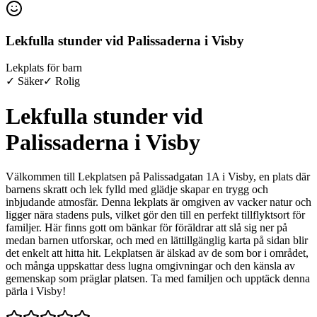
Lekfulla stunder vid Palissaderna i Visby
Lekplats för barn
✓ Säker
✓ Rolig
Lekfulla stunder vid
Palissaderna i Visby
Välkommen till Lekplatsen på Palissadgatan 1A i Visby, en plats där
barnens skratt och lek fylld med glädje skapar en trygg och
inbjudande atmosfär. Denna lekplats är omgiven av vacker natur och
ligger nära stadens puls, vilket gör den till en perfekt tillflyktsort för
familjer. Här finns gott om bänkar för föräldrar att slå sig ner på
medan barnen utforskar, och med en lättillgänglig karta på sidan blir
det enkelt att hitta hit. Lekplatsen är älskad av de som bor i området,
och många uppskattar dess lugna omgivningar och den känsla av
gemenskap som präglar platsen. Ta med familjen och upptäck denna
pärla i Visby!