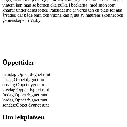
vintern kan man se barnen åka pulka i backarna, med snön som
knarrar under deras fötter. Palissaderna är verkligen en plats för alla
årstider, där både barn och vuxna kan njuta av naturens skönhet och
gemenskapen i Visby.
Öppettider
mandag
:
Oppet dygnet runt
tisdag
:
Oppet dygnet runt
onsdag
:
Oppet dygnet runt
torsdag
:
Oppet dygnet runt
fredag
:
Oppet dygnet runt
lordag
:
Oppet dygnet runt
sondag
:
Oppet dygnet runt
Om lekplatsen