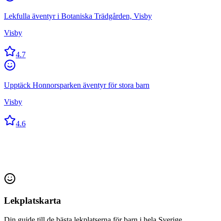
Lekfulla äventyr i Botaniska Trädgården, Visby
Visby
4.7
Upptäck Honnorsparken äventyr för stora barn
Visby
4.6
Lekplatskarta
Din guide till de bästa lekplatserna för barn i hela Sverige.