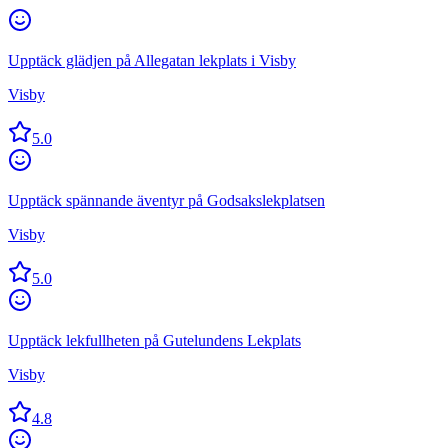
Upptäck glädjen på Allegatan lekplats i Visby
Visby
5.0
Upptäck spännande äventyr på Godsakslekplatsen
Visby
5.0
Upptäck lekfullheten på Gutelundens Lekplats
Visby
4.8