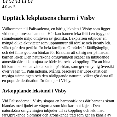
4.0
av 5
Upptäck lekplatsens charm i Visby
Välkommen till Palissaderna, en härlig lekplats i Visby som ligger
vid den pittoreska hamnen. Här kan barnen leka fritt i en trygg och
stimulerande miljö omgiven av grönska. Lekplatsen erbjuder en
mängd olika aktiviteter som uppmuntrar till rörelse och kreativ lek,
vilket gör den perfekt för hela familjen. Området är lättillgängligt,
och det finns gott om bänkar för föräldrar att slå sig ner på medan
barnen leker. Den natursköna omgivningen skapar en inbjudande
atmosfär där ni kan njuta av både lek och avkoppling. För att hitta
hit kan ni enkelt använda kartan på sidan, som ger en tydlig översikt
över vägen till Palissaderna. Många besökare har uppskattat den
mysiga stämningen och den närliggande naturen, vilket gör detta till
en populär destination för familjer i Visby.
Avkopplande lekstund i Visby
Vid Palissaderna i Visby skapas en harmonisk oas där barnens skratt
blandas med ljudet av vågorna som kluckar mot kajen. Den
natursköna omgivningen inbjuder till avkoppling och lek, med
färgsprakande blommor och grönskande träd som ger en känsla av