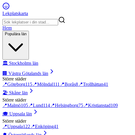
Lekplatskarta
Hem
Populära län
🏛️
Stockholms län
🏢
Västra Götalands län
Större städer
📍
Göteborg
115
📍
Mölndal
111
📍
Borås
8
📍
Trollhättan
41
🏖️
Skåne län
Större städer
📍
Malmö
105
📍
Lund
114
📍
Helsingborg
75
📍
Kristianstad
109
🎓
Uppsala län
Större städer
📍
Uppsala
122
📍
Enköping
41
🌳
Östergötlands län