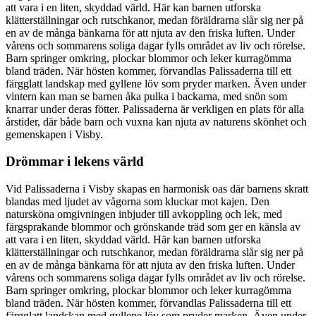
att vara i en liten, skyddad värld. Här kan barnen utforska
klätterställningar och rutschkanor, medan föräldrarna slår sig ner på
en av de många bänkarna för att njuta av den friska luften. Under
vårens och sommarens soliga dagar fylls området av liv och rörelse.
Barn springer omkring, plockar blommor och leker kurragömma
bland träden. När hösten kommer, förvandlas Palissaderna till ett
färgglatt landskap med gyllene löv som pryder marken. Även under
vintern kan man se barnen åka pulka i backarna, med snön som
knarrar under deras fötter. Palissaderna är verkligen en plats för alla
årstider, där både barn och vuxna kan njuta av naturens skönhet och
gemenskapen i Visby.
Drömmar i lekens värld
Vid Palissaderna i Visby skapas en harmonisk oas där barnens skratt
blandas med ljudet av vågorna som kluckar mot kajen. Den
natursköna omgivningen inbjuder till avkoppling och lek, med
färgsprakande blommor och grönskande träd som ger en känsla av
att vara i en liten, skyddad värld. Här kan barnen utforska
klätterställningar och rutschkanor, medan föräldrarna slår sig ner på
en av de många bänkarna för att njuta av den friska luften. Under
vårens och sommarens soliga dagar fylls området av liv och rörelse.
Barn springer omkring, plockar blommor och leker kurragömma
bland träden. När hösten kommer, förvandlas Palissaderna till ett
färgglatt landskap med gyllene löv som pryder marken. Även under