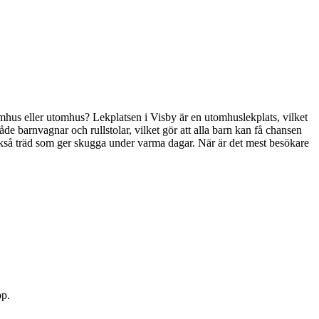
inomhus eller utomhus? Lekplatsen i Visby är en utomhuslekplats, vilket
 både barnvagnar och rullstolar, vilket gör att alla barn kan få chansen
ns också träd som ger skugga under varma dagar. När är det mest besökare
pp.