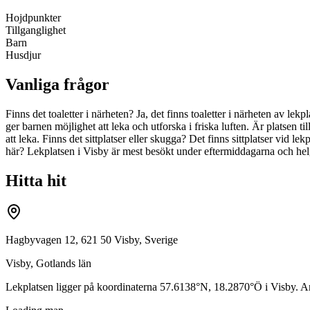
Hojdpunkter
Tillganglighet
Barn
Husdjur
Vanliga frågor
Finns det toaletter i närheten? Ja, det finns toaletter i närheten av le
ger barnen möjlighet att leka och utforska i friska luften. Är platsen til
att leka. Finns det sittplatser eller skugga? Det finns sittplatser vid 
här? Lekplatsen i Visby är mest besökt under eftermiddagarna och hel
Hitta hit
Hagbyvagen 12, 621 50 Visby, Sverige
Visby
,
Gotlands län
Lekplatsen ligger på koordinaterna
57.6138
°N,
18.2870
°Ö i
Visby
. A