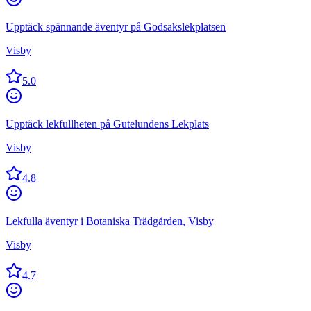
Upptäck spännande äventyr på Godsakslekplatsen
Visby
5.0
Upptäck lekfullheten på Gutelundens Lekplats
Visby
4.8
Lekfulla äventyr i Botaniska Trädgården, Visby
Visby
4.7