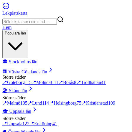
Lekplatskarta
Hem
Populära län
🏛️
Stockholms län
🏢
Västra Götalands län
Större städer
📍
Göteborg
115
📍
Mölndal
111
📍
Borås
8
📍
Trollhättan
41
🏖️
Skåne län
Större städer
📍
Malmö
105
📍
Lund
114
📍
Helsingborg
75
📍
Kristianstad
109
🎓
Uppsala län
Större städer
📍
Uppsala
122
📍
Enköping
41
🌳
Östergötlands län