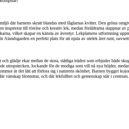
ekkompisar!
 miljö där barnens skratt blandas med fåglarnas kvitter. Den gröna omg
om inspirerar till rörelse och kreativ lek, medan föräldrarna slappnar a
arna, vilket skapar en känsla av äventyr. Lekplatsens utformning uppmun
landsgarden en perfekt plats för att njuta av utelek året runt, oavsett 
tt och glädje ekar mellan de stora, ståtliga träden som erbjuder både sk
ande utropstecken, lockande för de modiga som vill nå nya höjder, meda
or är det lätt att förlora sig i naturens skönhet. Barnen bygger kojor 
är vänskap blomstrar, och där lekfullhet och gemenskap står i centrum.