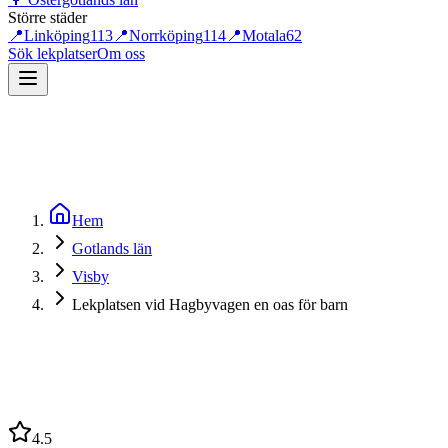
Större städer
📍
Linköping
113
📍
Norrköping
114
📍
Motala
62
Sök lekplatser
Om oss
Hem
Gotlands län
Visby
Lekplatsen vid Hagbyvagen en oas för barn
4.5