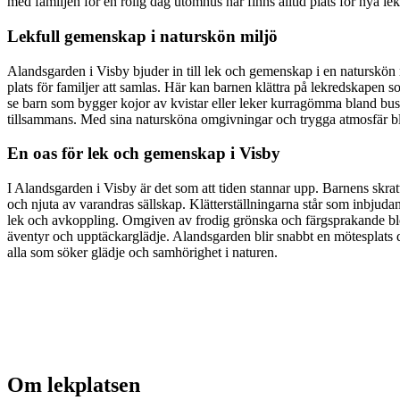
med familjen för en rolig dag utomhus här finns alltid plats för nya l
Lekfull gemenskap i naturskön miljö
Alandsgarden i Visby bjuder in till lek och gemenskap i en naturskön
plats för familjer att samlas. Här kan barnen klättra på lekredskapen s
se barn som bygger kojor av kvistar eller leker kurragömma bland busk
tillsammans. Med sina natursköna omgivningar och trygga atmosfär blir A
En oas för lek och gemenskap i Visby
I Alandsgarden i Visby är det som att tiden stannar upp. Barnens skra
och njuta av varandras sällskap. Klätterställningarna står som inbjud
lek och avkoppling. Omgiven av frodig grönska och färgsprakande blomm
äventyr och upptäckarglädje. Alandsgarden blir snabbt en mötesplats d
alla som söker glädje och samhörighet i naturen.
Om lekplatsen