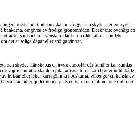
ivningen, med stora träd som skapar skugga och skydd, ger en trygg
v på bänkarna, omgivna av frodiga grönområden. Det är inte ovanligt att
trar till samspel och vänskap, där barn i olika åldrar kan leka
om det är soliga dagar eller snöiga vintrar.
ugga och skydd. Här skapas en trygg atmosfär där familjer kan samlas
n de yngre kan utforska de mjuka gräsmattorna som bjuder in till både
av kvistar eller leker kurragömma i buskarna, vilket ger en känsla av
 Oavsett årstid erbjuder denna plats en varm och inbjudande miljö för