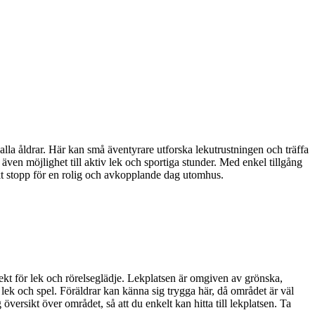
la åldrar. Här kan små äventyrare utforska lekutrustningen och träffa
 även möjlighet till aktiv lek och sportiga stunder. Med enkel tillgång
rfekt stopp för en rolig och avkopplande dag utomhus.
kt för lek och rörelseglädje. Lekplatsen är omgiven av grönska,
k lek och spel. Föräldrar kan känna sig trygga här, då området är väl
g översikt över området, så att du enkelt kan hitta till lekplatsen. Ta