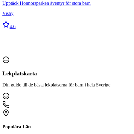
Upptäck Honnorsparken äventyr för stora barn
Visby
4.6
Lekplatskarta
Din guide till de bästa lekplatserna för barn i hela Sverige.
Populära Län