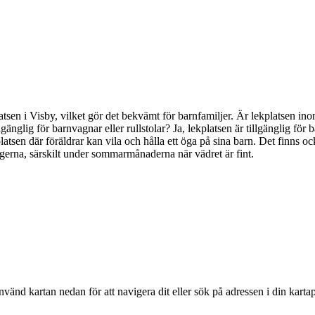
kplatsen i Visby, vilket gör det bekvämt för barnfamiljer. Är lekplatsen 
lgänglig för barnvagnar eller rullstolar? Ja, lekplatsen är tillgänglig för
lekplatsen där föräldrar kan vila och hålla ett öga på sina barn. Det fin
gerna, särskilt under sommarmånaderna när vädret är fint.
nvänd kartan nedan för att navigera dit eller sök på adressen i din karta