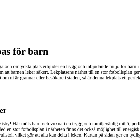
as för barn
ch omtyckta plats erbjuder en trygg och inbjudande miljö för barn i al
att barnen leker säkert. Lekplatsens närhet till en stor fotbollsplan ger
vsett om ni är grannar eller besökare i staden, så är denna lekplats ett pe
öer
by! Här möts barn och vuxna i en trygg och familjevänlig miljö, perfe
ed en stor fotbollsplan i närheten finns det också möjlighet till energis
ullstol, vilket gör att alla kan delta i leken. Kartan på sidan ger en tydli