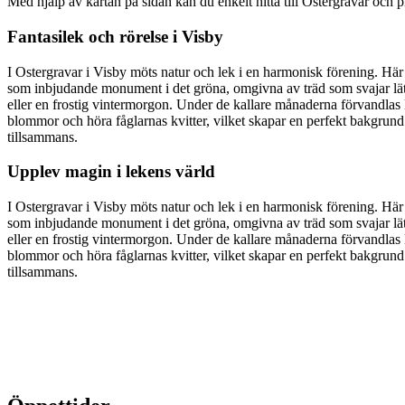
Med hjälp av kartan på sidan kan du enkelt hitta till Ostergravar och 
Fantasilek och rörelse i Visby
I Ostergravar i Visby möts natur och lek i en harmonisk förening. Här 
som inbjudande monument i det gröna, omgivna av träd som svajar lätt i
eller en frostig vintermorgon. Under de kallare månaderna förvandlas 
blommor och höra fåglarnas kvitter, vilket skapar en perfekt bakgrund t
tillsammans.
Upplev magin i lekens värld
I Ostergravar i Visby möts natur och lek i en harmonisk förening. Här 
som inbjudande monument i det gröna, omgivna av träd som svajar lätt i
eller en frostig vintermorgon. Under de kallare månaderna förvandlas 
blommor och höra fåglarnas kvitter, vilket skapar en perfekt bakgrund t
tillsammans.