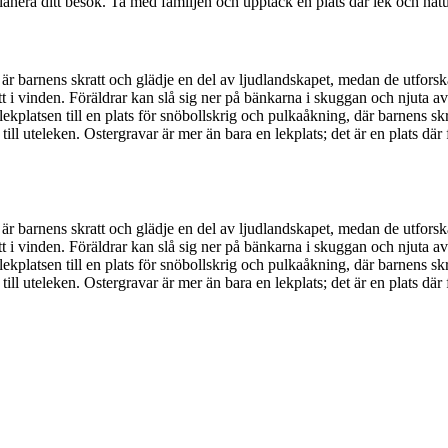
planera ditt besök. Ta med familjen och upptäck en plats där lek och nat
är barnens skratt och glädje en del av ljudlandskapet, medan de utforska
 vinden. Föräldrar kan slå sig ner på bänkarna i skuggan och njuta av at
lekplatsen till en plats för snöbollskrig och pulkaåkning, där barnens 
ill uteleken. Ostergravar är mer än bara en lekplats; det är en plats dä
är barnens skratt och glädje en del av ljudlandskapet, medan de utforska
 vinden. Föräldrar kan slå sig ner på bänkarna i skuggan och njuta av at
lekplatsen till en plats för snöbollskrig och pulkaåkning, där barnens 
ill uteleken. Ostergravar är mer än bara en lekplats; det är en plats dä