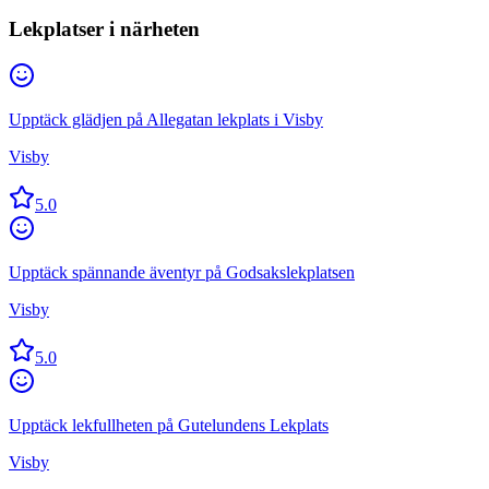
Lekplatser i närheten
Upptäck glädjen på Allegatan lekplats i Visby
Visby
5.0
Upptäck spännande äventyr på Godsakslekplatsen
Visby
5.0
Upptäck lekfullheten på Gutelundens Lekplats
Visby