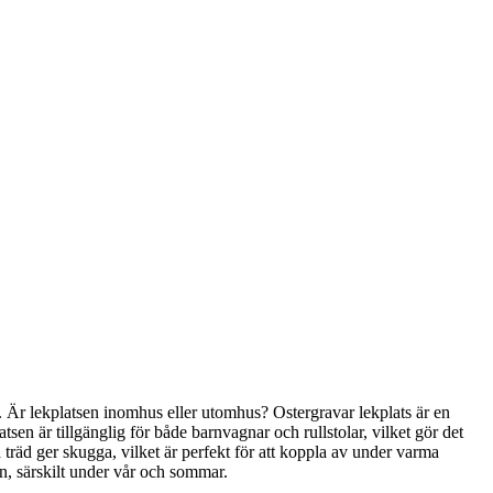
rn. Är lekplatsen inomhus eller utomhus? Ostergravar lekplats är en
atsen är tillgänglig för både barnvagnar och rullstolar, vilket gör det
era träd ger skugga, vilket är perfekt för att koppla av under varma
an, särskilt under vår och sommar.