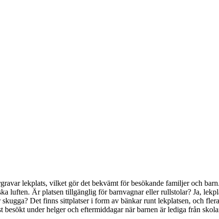
stergravar lekplats, vilket gör det bekvämt för besökande familjer och ba
ka luften. Är platsen tillgänglig för barnvagnar eller rullstolar? Ja, lekpl
ller skugga? Det finns sittplatser i form av bänkar runt lekplatsen, och fl
st besökt under helger och eftermiddagar när barnen är lediga från skol