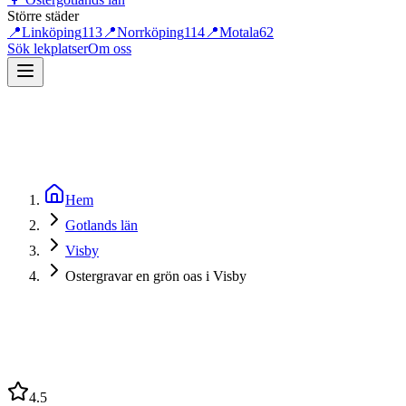
Större städer
📍
Linköping
113
📍
Norrköping
114
📍
Motala
62
Sök lekplatser
Om oss
Hem
Gotlands län
Visby
Ostergravar en grön oas i Visby
4.5