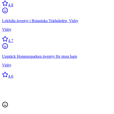
4.8
Lekfulla äventyr i Botaniska Trädgården, Visby
Visby
4.7
Upptäck Honnorsparken äventyr för stora barn
Visby
4.6