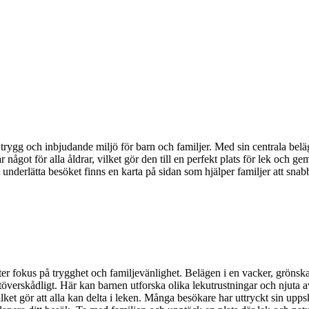
rygg och inbjudande miljö för barn och familjer. Med sin centrala belägen
något för alla åldrar, vilket gör den till en perfekt plats för lek och ge
tt underlätta besöket finns en karta på sidan som hjälper familjer att snab
er fokus på trygghet och familjevänlighet. Belägen i en vacker, grönskan
ättöverskådligt. Här kan barnen utforska olika lekutrustningar och njuta 
 vilket gör att alla kan delta i leken. Många besökare har uttryckt sin u