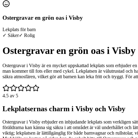
Ostergravar en grön oas i Visby
Lekplats för barn
✓ Säker
✓ Rolig
Ostergravar en grön oas i Visby
Ostergravar i Visby är en mycket uppskattad lekplats som erbjuder en t
man kommer till fots eller med cykel. Lekplatsen är välutrustad och har 
säkra atmosfären, vilket gör att barnen kan leka fritt och tryggt. För a
4.5
av 5
Lekplatsernas charm i Visby och Visby
Ostergravar i Visby erbjuder en inbjudande lekplats som verkligen sätt
föräldrarna kan känna sig säkra i att området är väl underhållet och l
viktig; lekplatsen är lättillgänglig för både barnvagnar och rullstolar,