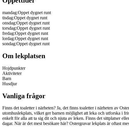
Öppettider
mandag
:
Oppet dygnet runt
tisdag
:
Oppet dygnet runt
onsdag
:
Oppet dygnet runt
torsdag
:
Oppet dygnet runt
fredag
:
Oppet dygnet runt
lordag
:
Oppet dygnet runt
sondag
:
Oppet dygnet runt
Om lekplatsen
Hojdpunkter
Aktiviteter
Barn
Husdjur
Vanliga frågor
Finns det toaletter i närheten? Ja, det finns toaletter i närheten av O
utomhuslekplats, vilket ger barnen möjlighet att leka och utforska i fris
enkelt för alla att ta sig dit och njuta av leken. Finns det sittplatser e
dagar. När är det mest besökare här? Ostergravar lekplats är oftast me