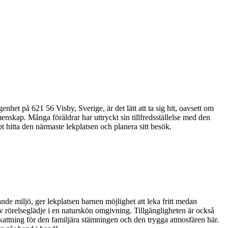
het på 621 56 Visby, Sverige, är det lätt att ta sig hit, oavsett om
menskap. Många föräldrar har uttryckt sin tillfredsställelse med den
bt hitta den närmaste lekplatsen och planera sitt besök.
de miljö, ger lekplatsen barnen möjlighet att leka fritt medan
av rörelseglädje i en naturskön omgivning. Tillgängligheten är också
ppskattning för den familjära stämningen och den trygga atmosfären här.