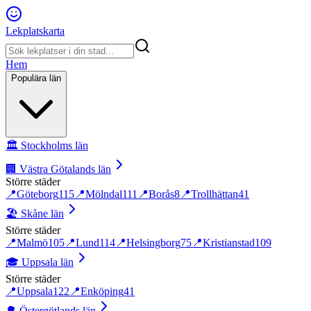
Lekplatskarta
Hem
Populära län
🏛️
Stockholms län
🏢
Västra Götalands län
Större städer
📍
Göteborg
115
📍
Mölndal
111
📍
Borås
8
📍
Trollhättan
41
🏖️
Skåne län
Större städer
📍
Malmö
105
📍
Lund
114
📍
Helsingborg
75
📍
Kristianstad
109
🎓
Uppsala län
Större städer
📍
Uppsala
122
📍
Enköping
41
🌳
Östergötlands län