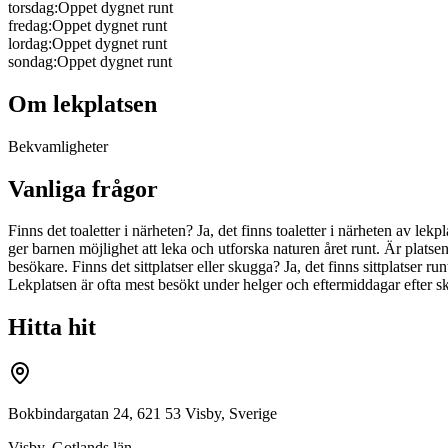
torsdag
:
Oppet dygnet runt
fredag
:
Oppet dygnet runt
lordag
:
Oppet dygnet runt
sondag
:
Oppet dygnet runt
Om lekplatsen
Bekvamligheter
Vanliga frågor
Finns det toaletter i närheten? Ja, det finns toaletter i närheten av l
ger barnen möjlighet att leka och utforska naturen året runt. Är platsen t
besökare. Finns det sittplatser eller skugga? Ja, det finns sittplatser
Lekplatsen är ofta mest besökt under helger och eftermiddagar efter s
Hitta hit
Bokbindargatan 24, 621 53 Visby, Sverige
Visby
,
Gotlands län