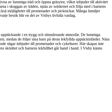
vna av lummiga träd och öppna gräsytor, vilket inbjuder till aktivitet
arna i skuggan av träden, njuta av solskenet och följa med i barnens
 också möjligheter till promenader och picknickar. Många familjer
arje besök blir en del av Visbys livfulla vardag.
och upptäckande i en trygg och stimulerande atmosfär. De lummiga
ften, medan de följer sina barn på deras lekfyllda upptäcktsfärder. Nära
gande stigar inbjuder till promenader och cykelturer. Här skapas inte
ens skönhet och barnens lekfullhet går hand i hand. I Visby känns