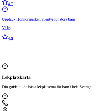
4.7
Upptäck Honnorsparken äventyr för stora barn
Visby
4.6
Lekplatskarta
Din guide till de bästa lekplatserna för barn i hela Sverige.