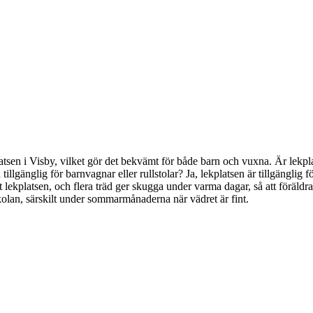
ekplatsen i Visby, vilket gör det bekvämt för både barn och vuxna. Är le
illgänglig för barnvagnar eller rullstolar? Ja, lekplatsen är tillgänglig fö
 runt lekplatsen, och flera träd ger skugga under varma dagar, så att förä
kolan, särskilt under sommarmånaderna när vädret är fint.