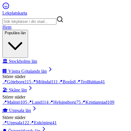
Lekplatskarta
Hem
Populära län
🏛️
Stockholms län
🏢
Västra Götalands län
Större städer
📍
Göteborg
115
📍
Mölndal
111
📍
Borås
8
📍
Trollhättan
41
🏖️
Skåne län
Större städer
📍
Malmö
105
📍
Lund
114
📍
Helsingborg
75
📍
Kristianstad
109
🎓
Uppsala län
Större städer
📍
Uppsala
122
📍
Enköping
41
🌳
Östergötlands län