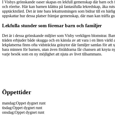
I Visbys grönskande oaser skapas en lekfull gemenskap där barn och fam
och rörelse. Här kan barnen klättra på fantasifulla lekredskap, åka ru
upptäcktsfärd. Det är inte bara lekutrustningen som bidrar till en här
uppskattar hur dessa platser främjar gemenskap, där man kan träffa gra
Lekfulla stunder som förenar barn och familjer
Det är i dessa grönskande miljöer som Visby verkligen blomstrar. Barn
träden erbjuder både skugga och en känsla av att vara i en liten värld 
lekplatserna finns ofta vidsträckta gräsytor där familjer samlas för att
bara minnen för barnen, utan även föräldrarna får chansen att knyta n
varje besök som en ny möjlighet att njuta av livet tillsammans.
Öppettider
mandag
:
Oppet dygnet runt
tisdag
:
Oppet dygnet runt
onsdag
:
Oppet dygnet runt