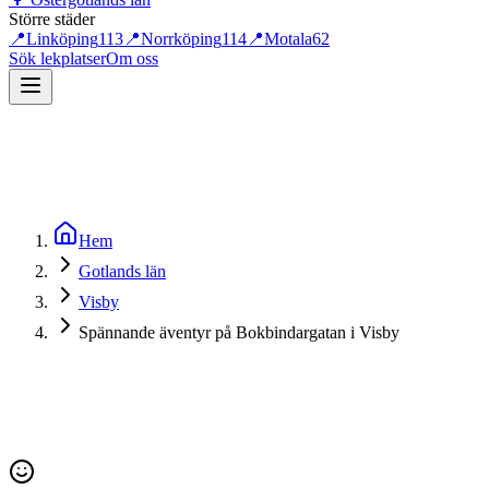
Större städer
📍
Linköping
113
📍
Norrköping
114
📍
Motala
62
Sök lekplatser
Om oss
Hem
Gotlands län
Visby
Spännande äventyr på Bokbindargatan i Visby