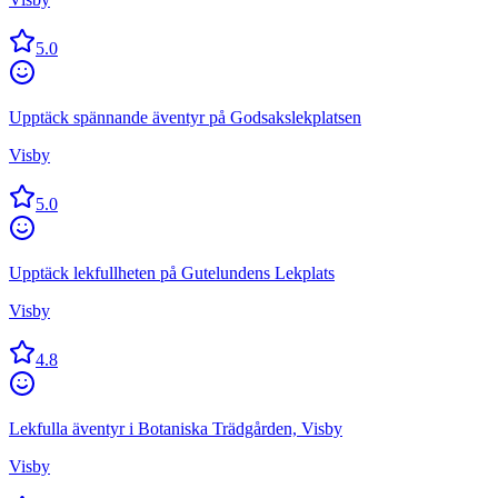
5.0
Upptäck spännande äventyr på Godsakslekplatsen
Visby
5.0
Upptäck lekfullheten på Gutelundens Lekplats
Visby
4.8
Lekfulla äventyr i Botaniska Trädgården, Visby
Visby