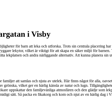
rgatan i Visby
heter för barn att leka och utforska. Trots sin centrala placering har d
ggare lekytor, vilket är viktigt för att skapa en säker miljö för barnen. T
hitta lekplatsen och andra närliggande alternativ. Att kunna planera sin u
 familjer att samlas och njuta av utelek. Här finns något för alla, oavse
rönska, vilket ger en härlig känsla av natur och lugn. Tillgängligheten ä
are uppskattar den familjevänliga atmosfären och den glädje som lekplat
smidigt sätt. Så packa en fikakorg och kom och njut av en härlig dag i V