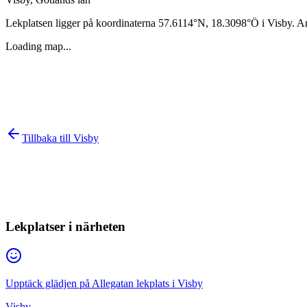
Lekplatsen ligger på koordinaterna
57.6114
°N,
18.3098
°Ö i
Visby
. A
Loading map...
Tillbaka till
Visby
Lekplatser i närheten
Upptäck glädjen på Allegatan lekplats i Visby
Visby