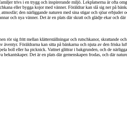
iljer trivs i en trygg och inspirerande miljö. Lekplatserna är ofta omgi
tschkana eller bygga kojor med vänner. Föräldrar kan slå sig ner på bänk
lig atmosfär; den närliggande naturen med sina stigar och sjöar erbjuder
nnar och nya vänner. Det är en plats där skratt och glädje ekar och där v
en rör sig fritt mellan klätterställningar och rutschkanor, skrattande 
av äventyr. Föräldrarna kan sitta på bänkarna och njuta av den friska lu
 spela boll eller ha picknick. Vattnet glittrar i bakgrunden, och de närlig
ya bekantskaper. Det är en plats där gemenskapen frodas, och där natur