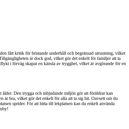
en fått kritik för bristande underhåll och begränsad utrustning, vilket
illgängligheten är dock god, vilket gör det enkelt för familjer att ta
tflykt i förväg skapar en känsla av trygghet, vilket är avgörande för en
tt ålder. Den trygga och inbjudande miljön gör att föräldrar kan
r bra, vilket gör det enkelt för alla att ta sig hit. Oavsett om du
sen sprider. För att hitta till lekplatsen kan du enkelt använda
isby!