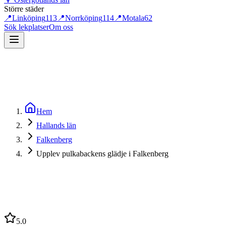
Större städer
📍
Linköping
113
📍
Norrköping
114
📍
Motala
62
Sök lekplatser
Om oss
Hem
Hallands län
Falkenberg
Upplev pulkabackens glädje i Falkenberg
5.0