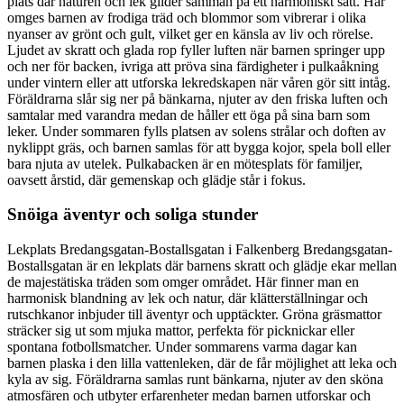
plats där naturen och lek glider samman på ett harmoniskt sätt. Här
omges barnen av frodiga träd och blommor som vibrerar i olika
nyanser av grönt och gult, vilket ger en känsla av liv och rörelse.
Ljudet av skratt och glada rop fyller luften när barnen springer upp
och ner för backen, ivriga att pröva sina färdigheter i pulkaåkning
under vintern eller att utforska lekredskapen när våren gör sitt intåg.
Föräldrarna slår sig ner på bänkarna, njuter av den friska luften och
samtalar med varandra medan de håller ett öga på sina barn som
leker. Under sommaren fylls platsen av solens strålar och doften av
nyklippt gräs, och barnen samlas för att bygga kojor, spela boll eller
bara njuta av utelek. Pulkabacken är en mötesplats för familjer,
oavsett årstid, där gemenskap och glädje står i fokus.
Snöiga äventyr och soliga stunder
Lekplats Bredangsgatan-Bostallsgatan i Falkenberg Bredangsgatan-
Bostallsgatan är en lekplats där barnens skratt och glädje ekar mellan
de majestätiska träden som omger området. Här finner man en
harmonisk blandning av lek och natur, där klätterställningar och
rutschkanor inbjuder till äventyr och upptäckter. Gröna gräsmattor
sträcker sig ut som mjuka mattor, perfekta för picknickar eller
spontana fotbollsmatcher. Under sommarens varma dagar kan
barnen plaska i den lilla vattenleken, där de får möjlighet att leka och
kyla av sig. Föräldrarna samlas runt bänkarna, njuter av den sköna
atmosfären och utbyter erfarenheter medan barnen utforskar och