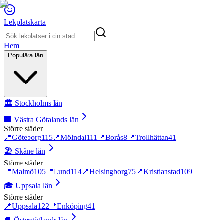
Lekplatskarta
Hem
Populära län
🏛️
Stockholms län
🏢
Västra Götalands län
Större städer
📍
Göteborg
115
📍
Mölndal
111
📍
Borås
8
📍
Trollhättan
41
🏖️
Skåne län
Större städer
📍
Malmö
105
📍
Lund
114
📍
Helsingborg
75
📍
Kristianstad
109
🎓
Uppsala län
Större städer
📍
Uppsala
122
📍
Enköping
41
🌳
Östergötlands län