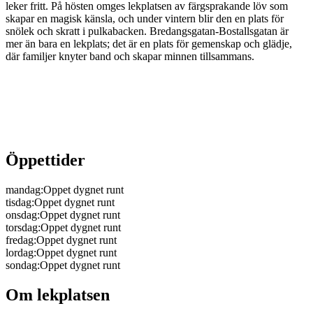
leker fritt. På hösten omges lekplatsen av färgsprakande löv som
skapar en magisk känsla, och under vintern blir den en plats för
snölek och skratt i pulkabacken. Bredangsgatan-Bostallsgatan är
mer än bara en lekplats; det är en plats för gemenskap och glädje,
där familjer knyter band och skapar minnen tillsammans.
Öppettider
mandag
:
Oppet dygnet runt
tisdag
:
Oppet dygnet runt
onsdag
:
Oppet dygnet runt
torsdag
:
Oppet dygnet runt
fredag
:
Oppet dygnet runt
lordag
:
Oppet dygnet runt
sondag
:
Oppet dygnet runt
Om lekplatsen