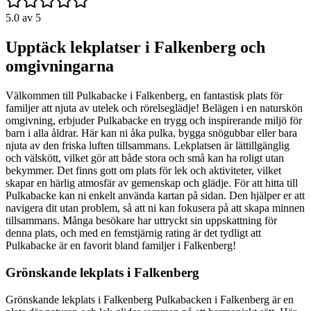
5.0
av 5
Upptäck lekplatser i Falkenberg och
omgivningarna
Välkommen till Pulkabacke i Falkenberg, en fantastisk plats för
familjer att njuta av utelek och rörelseglädje! Belägen i en naturskön
omgivning, erbjuder Pulkabacke en trygg och inspirerande miljö för
barn i alla åldrar. Här kan ni åka pulka, bygga snögubbar eller bara
njuta av den friska luften tillsammans. Lekplatsen är lättillgänglig
och välskött, vilket gör att både stora och små kan ha roligt utan
bekymmer. Det finns gott om plats för lek och aktiviteter, vilket
skapar en härlig atmosfär av gemenskap och glädje. För att hitta till
Pulkabacke kan ni enkelt använda kartan på sidan. Den hjälper er att
navigera dit utan problem, så att ni kan fokusera på att skapa minnen
tillsammans. Många besökare har uttryckt sin uppskattning för
denna plats, och med en femstjärnig rating är det tydligt att
Pulkabacke är en favorit bland familjer i Falkenberg!
Grönskande lekplats i Falkenberg
Grönskande lekplats i Falkenberg Pulkabacken i Falkenberg är en