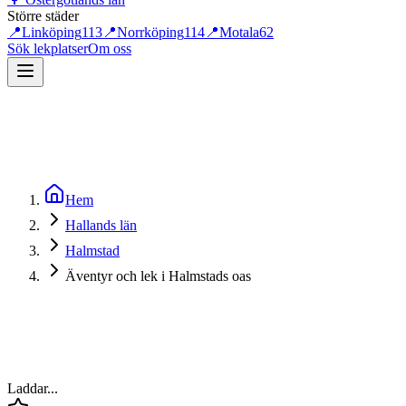
Större städer
📍
Linköping
113
📍
Norrköping
114
📍
Motala
62
Sök lekplatser
Om oss
Hem
Hallands län
Halmstad
Äventyr och lek i Halmstads oas
Laddar...