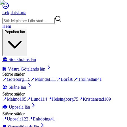
Lekplatskarta
Hem
Populära län
🏛️
Stockholms län
🏢
Västra Götalands län
Större städer
📍
Göteborg
115
📍
Mölndal
111
📍
Borås
8
📍
Trollhättan
41
🏖️
Skåne län
Större städer
📍
Malmö
105
📍
Lund
114
📍
Helsingborg
75
📍
Kristianstad
109
🎓
Uppsala län
Större städer
📍
Uppsala
122
📍
Enköping
41
🌳
Östergötlands län