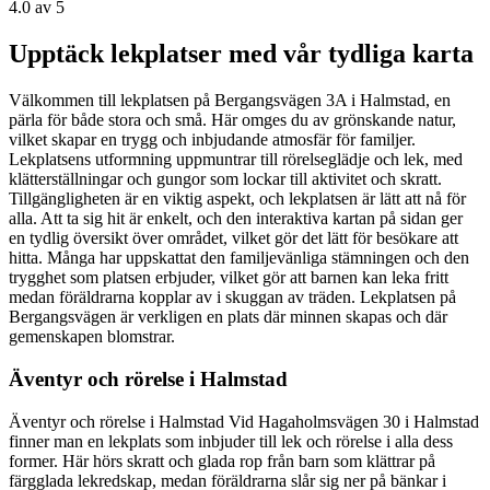
4.0
av 5
Upptäck lekplatser med vår tydliga karta
Välkommen till lekplatsen på Bergangsvägen 3A i Halmstad, en
pärla för både stora och små. Här omges du av grönskande natur,
vilket skapar en trygg och inbjudande atmosfär för familjer.
Lekplatsens utformning uppmuntrar till rörelseglädje och lek, med
klätterställningar och gungor som lockar till aktivitet och skratt.
Tillgängligheten är en viktig aspekt, och lekplatsen är lätt att nå för
alla. Att ta sig hit är enkelt, och den interaktiva kartan på sidan ger
en tydlig översikt över området, vilket gör det lätt för besökare att
hitta. Många har uppskattat den familjevänliga stämningen och den
trygghet som platsen erbjuder, vilket gör att barnen kan leka fritt
medan föräldrarna kopplar av i skuggan av träden. Lekplatsen på
Bergangsvägen är verkligen en plats där minnen skapas och där
gemenskapen blomstrar.
Äventyr och rörelse i Halmstad
Äventyr och rörelse i Halmstad Vid Hagaholmsvägen 30 i Halmstad
finner man en lekplats som inbjuder till lek och rörelse i alla dess
former. Här hörs skratt och glada rop från barn som klättrar på
färgglada lekredskap, medan föräldrarna slår sig ner på bänkar i