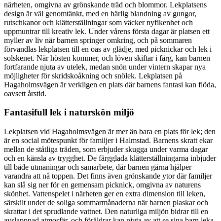
närheten, omgivna av grönskande träd och blommor. Lekplatsens
design är väl genomtänkt, med en härlig blandning av gungor,
rutschkanor och klätterställningar som väcker nyfikenhet och
uppmuntrar till kreativ lek. Under vårens första dagar är platsen ett
myller av liv när barnen springer omkring, och på sommaren
förvandlas lekplatsen till en oas av glädje, med picknickar och lek i
solskenet. När hösten kommer, och löven skiftar i färg, kan barnen
fortfarande njuta av utelek, medan snön under vintern skapar nya
möjligheter för skridskoåkning och snölek. Lekplatsen på
Hagaholmsvägen är verkligen en plats där barnens fantasi kan flöda,
oavsett årstid.
Fantasifull lek i naturskön miljö
Lekplatsen vid Hagaholmsvägen är mer än bara en plats för lek; den
är en social mötespunkt för familjer i Halmstad. Barnens skratt ekar
mellan de ståtliga träden, som erbjuder skugga under varma dagar
och en känsla av trygghet. De färgglada klätterställningarna inbjuder
till både utmaningar och samarbete, där barnen gärna hjälper
varandra att nå toppen. Det finns även grönskande ytor där familjer
kan slå sig ner för en gemensam picknick, omgivna av naturens
skönhet. Vattenspelet i närheten ger en extra dimension till leken,
särskilt under de soliga sommarmånaderna när barnen plaskar och
skrattar i det sprudlande vattnet. Den naturliga miljön bidrar till en
avslappnad atmosfär, och föräldrar kan njuta av att se sina barn leka