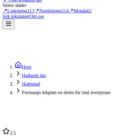
Större städer
📍
Linköping
113
📍
Norrköping
114
📍
Motala
62
Sök lekplatser
Om oss
Hem
Hallands län
Halmstad
Frennarps lekplats en dröm för små äventyrare
3.5