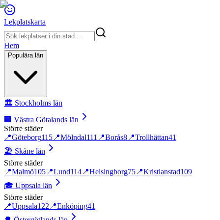
Lekplatskarta
Hem
Populära län
🏛️
Stockholms län
🏢
Västra Götalands län
Större städer
📍
Göteborg
115
📍
Mölndal
111
📍
Borås
8
📍
Trollhättan
41
🏖️
Skåne län
Större städer
📍
Malmö
105
📍
Lund
114
📍
Helsingborg
75
📍
Kristianstad
109
🎓
Uppsala län
Större städer
📍
Uppsala
122
📍
Enköping
41
🌳
Östergötlands län