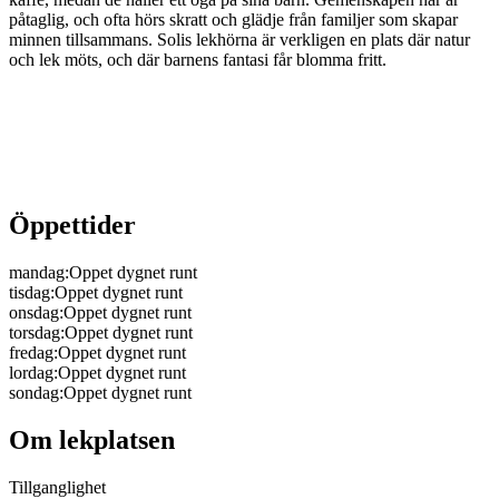
påtaglig, och ofta hörs skratt och glädje från familjer som skapar
minnen tillsammans. Solis lekhörna är verkligen en plats där natur
och lek möts, och där barnens fantasi får blomma fritt.
Öppettider
mandag
:
Oppet dygnet runt
tisdag
:
Oppet dygnet runt
onsdag
:
Oppet dygnet runt
torsdag
:
Oppet dygnet runt
fredag
:
Oppet dygnet runt
lordag
:
Oppet dygnet runt
sondag
:
Oppet dygnet runt
Om lekplatsen
Tillganglighet