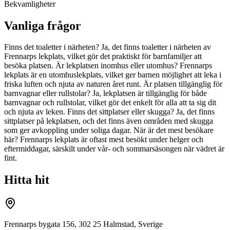
Bekvamligheter
Vanliga frågor
Finns det toaletter i närheten? Ja, det finns toaletter i närheten av
Frennarps lekplats, vilket gör det praktiskt för barnfamiljer att
besöka platsen. Är lekplatsen inomhus eller utomhus? Frennarps
lekplats är en utomhuslekplats, vilket ger barnen möjlighet att leka i
friska luften och njuta av naturen året runt. Är platsen tillgänglig för
barnvagnar eller rullstolar? Ja, lekplatsen är tillgänglig för både
barnvagnar och rullstolar, vilket gör det enkelt för alla att ta sig dit
och njuta av leken. Finns det sittplatser eller skugga? Ja, det finns
sittplatser på lekplatsen, och det finns även områden med skugga
som ger avkoppling under soliga dagar. När är det mest besökare
här? Frennarps lekplats är oftast mest besökt under helger och
eftermiddagar, särskilt under vår- och sommarsäsongen när vädret är
fint.
Hitta hit
Frennarps bygata 156, 302 25 Halmstad, Sverige