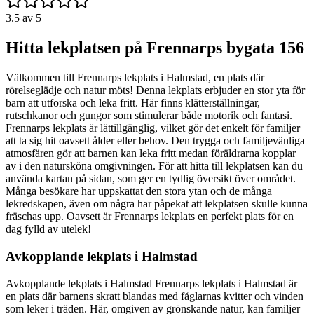
3.5
av 5
Hitta lekplatsen på Frennarps bygata 156
Välkommen till Frennarps lekplats i Halmstad, en plats där
rörelseglädje och natur möts! Denna lekplats erbjuder en stor yta för
barn att utforska och leka fritt. Här finns klätterställningar,
rutschkanor och gungor som stimulerar både motorik och fantasi.
Frennarps lekplats är lättillgänglig, vilket gör det enkelt för familjer
att ta sig hit oavsett ålder eller behov. Den trygga och familjevänliga
atmosfären gör att barnen kan leka fritt medan föräldrarna kopplar
av i den natursköna omgivningen. För att hitta till lekplatsen kan du
använda kartan på sidan, som ger en tydlig översikt över området.
Många besökare har uppskattat den stora ytan och de många
lekredskapen, även om några har påpekat att lekplatsen skulle kunna
fräschas upp. Oavsett är Frennarps lekplats en perfekt plats för en
dag fylld av utelek!
Avkopplande lekplats i Halmstad
Avkopplande lekplats i Halmstad Frennarps lekplats i Halmstad är
en plats där barnens skratt blandas med fåglarnas kvitter och vinden
som leker i träden. Här, omgiven av grönskande natur, kan familjer