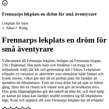
Frennarps lekplats en dröm för små äventyrare
Lekplats för barn
✓ Säker
✓ Rolig
Frennarps lekplats en dröm för
små äventyrare
Välkommen till Frennarps lekplats, belägen på Frennarps bygata
156 i Halmstad. Här möts barn och föräldrar i en trygg och
inbjudande miljö där lek och gemenskap står i fokus. Lekplatsen
erbjuder en variation av aktiviteter som stimulerar både fantasi och
fysisk rörelse, vilket gör den till en perfekt plats för familjer att
spendera tid tillsammans. Trots att vissa delar bär på spår av tidens
gång, finns det en charm och värme som gör att besökarna trivs.
Den goda tillgängligheten gör det enkelt att hitta hit, och med hjälp
av kartan på sidan kan familjer snabbt orientera sig till lekplatsens
läge. Kom och upptäck allt som Frennarps lekplats har att erbjuda!