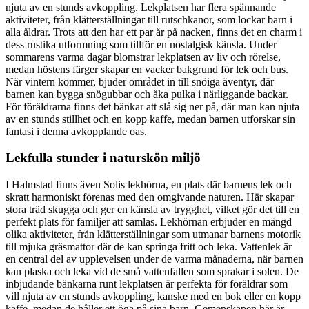
njuta av en stunds avkoppling. Lekplatsen har flera spännande
aktiviteter, från klätterställningar till rutschkanor, som lockar barn i
alla åldrar. Trots att den har ett par år på nacken, finns det en charm i
dess rustika utformning som tillför en nostalgisk känsla. Under
sommarens varma dagar blomstrar lekplatsen av liv och rörelse,
medan höstens färger skapar en vacker bakgrund för lek och bus.
När vintern kommer, bjuder området in till snöiga äventyr, där
barnen kan bygga snögubbar och åka pulka i närliggande backar.
För föräldrarna finns det bänkar att slå sig ner på, där man kan njuta
av en stunds stillhet och en kopp kaffe, medan barnen utforskar sin
fantasi i denna avkopplande oas.
Lekfulla stunder i naturskön miljö
I Halmstad finns även Solis lekhörna, en plats där barnens lek och
skratt harmoniskt förenas med den omgivande naturen. Här skapar
stora träd skugga och ger en känsla av trygghet, vilket gör det till en
perfekt plats för familjer att samlas. Lekhörnan erbjuder en mängd
olika aktiviteter, från klätterställningar som utmanar barnens motorik
till mjuka gräsmattor där de kan springa fritt och leka. Vattenlek är
en central del av upplevelsen under de varma månaderna, när barnen
kan plaska och leka vid de små vattenfallen som sprakar i solen. De
inbjudande bänkarna runt lekplatsen är perfekta för föräldrar som
vill njuta av en stunds avkoppling, kanske med en bok eller en kopp
kaffe, medan de håller ett öga på sina barn. Gemenskapen här är