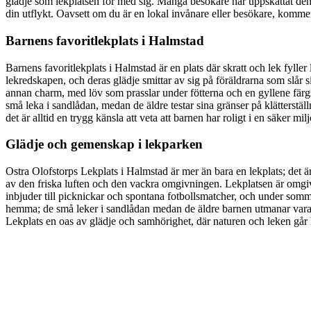
glädje som lekplatsen för med sig. Många besökare har uppskattat den
din utflykt. Oavsett om du är en lokal invånare eller besökare, kommer
Barnens favoritlekplats i Halmstad
Barnens favoritlekplats i Halmstad är en plats där skratt och lek fyll
lekredskapen, och deras glädje smittar av sig på föräldrarna som slår 
annan charm, med löv som prasslar under fötterna och en gyllene färgsk
små leka i sandlådan, medan de äldre testar sina gränser på klätterställn
det är alltid en trygg känsla att veta att barnen har roligt i en säker milj
Glädje och gemenskap i lekparken
Ostra Olofstorps Lekplats i Halmstad är mer än bara en lekplats; det 
av den friska luften och den vackra omgivningen. Lekplatsen är omgiv
inbjuder till picknickar och spontana fotbollsmatcher, och under somma
hemma; de små leker i sandlådan medan de äldre barnen utmanar varandra
Lekplats en oas av glädje och samhörighet, där naturen och leken går