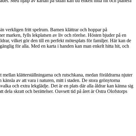
et. Med hjälp av kartan på sidan kan du enkelt hitta hit och planera
in verkligen fritt spelrum. Barnen klättrar och hoppar på
er marken, fylls lekplatsen av liv och rörelse. Hösten bjuder på en
ar, vilket gör den till en perfekt mötesplats för familjer. Här kan de
llgänglig för alla. Med en karta i handen kan man enkelt hitta hit, och
t mellan klätterställningarna och rutschkana, medan föräldrarna njuter
nsla av att vara i naturen, mitt i staden. De stora grönytorna
alka och extra lekglädje. Det är en plats där alla åldrar kan känna sig
dela skratt och berättelser. Oavsett tid på året är Ostra Olofstorps