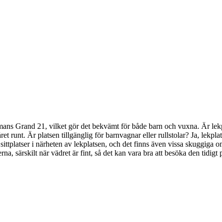
v Neumans Grand 21, vilket gör det bekvämt för både barn och vuxna. Är
året runt. Är platsen tillgänglig för barnvagnar eller rullstolar? Ja, lekpla
nns sittplatser i närheten av lekplatsen, och det finns även vissa skuggi
na, särskilt när vädret är fint, så det kan vara bra att besöka den tidig