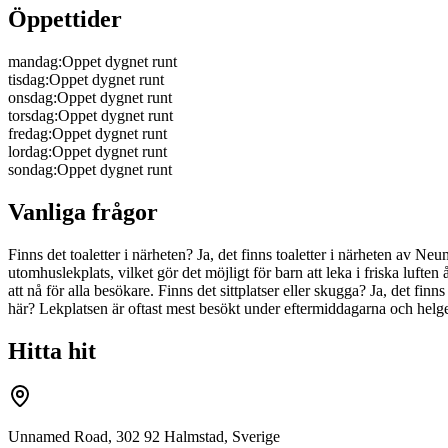
Öppettider
mandag
:
Oppet dygnet runt
tisdag
:
Oppet dygnet runt
onsdag
:
Oppet dygnet runt
torsdag
:
Oppet dygnet runt
fredag
:
Oppet dygnet runt
lordag
:
Oppet dygnet runt
sondag
:
Oppet dygnet runt
Vanliga frågor
Finns det toaletter i närheten? Ja, det finns toaletter i närheten a
utomhuslekplats, vilket gör det möjligt för barn att leka i friska luften 
att nå för alla besökare. Finns det sittplatser eller skugga? Ja, det fi
här? Lekplatsen är oftast mest besökt under eftermiddagarna och helger
Hitta hit
Unnamed Road, 302 92 Halmstad, Sverige