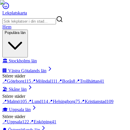
Lekplatskarta
Hem
Populära län
🏛️
Stockholms län
🏢
Västra Götalands län
Större städer
📍
Göteborg
115
📍
Mölndal
111
📍
Borås
8
📍
Trollhättan
41
🏖️
Skåne län
Större städer
📍
Malmö
105
📍
Lund
114
📍
Helsingborg
75
📍
Kristianstad
109
🎓
Uppsala län
Större städer
📍
Uppsala
122
📍
Enköping
41
🌳
Östergötlands län