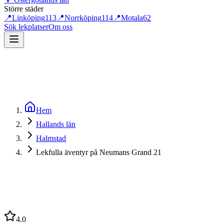
Större städer
📍
Linköping
113
📍
Norrköping
114
📍
Motala
62
Sök lekplatser
Om oss
Hem
Hallands län
Halmstad
Lekfulla äventyr på Neumans Grand 21
4.0