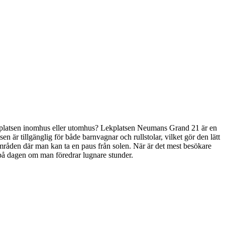
 lekplatsen inomhus eller utomhus? Lekplatsen Neumans Grand 21 är en
tsen är tillgänglig för både barnvagnar och rullstolar, vilket gör den lätt
ga områden där man kan ta en paus från solen. När är det mest besökare
t på dagen om man föredrar lugnare stunder.