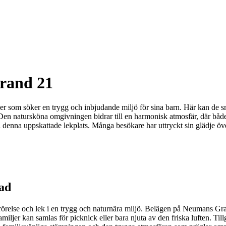
rand 21
r som söker en trygg och inbjudande miljö för sina barn. Här kan de s
 Den natursköna omgivningen bidrar till en harmonisk atmosfär, där både 
 till denna uppskattade lekplats. Många besökare har uttryckt sin glädje 
ad
rörelse och lek i en trygg och naturnära miljö. Belägen på Neumans Gra
iljer kan samlas för picknick eller bara njuta av den friska luften. Tillg