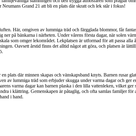
 familjevänliga stämningen och den trygga atmosfären som präglar områd
 Neumans Grand 21 att bli en plats där skratt och lek står i fokus!
er luften. Här, omgiven av lummiga träd och färgglada blommor, får fantas
sig ner på bänkarna i närheten. Under vårens första dagar, när solen värm
ala som omger lekområdet. Lekplatsen är utformad för att passa alla åldr
ingen. Oavsett årstid finns det alltid något att göra, och platsen är lätti
ö.
är en plats där minnen skapas och vänskapsband knyts. Barnen rusar glat
en av lummiga träd som erbjuder skugga under varma dagar och ger en kä
rens varma dagar kan barnen plaska i den lilla vattenleken, vilket ger sv
 i klättring. Gemenskapen är påtaglig, och ofta samlas familjer för att 
 hand i hand.