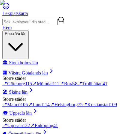
Lekplatskarta
Hem
Populära län
🏛️
Stockholms län
🏢
Västra Götalands län
Större städer
📍
Göteborg
115
📍
Mölndal
111
📍
Borås
8
📍
Trollhättan
41
🏖️
Skåne län
Större städer
📍
Malmö
105
📍
Lund
114
📍
Helsingborg
75
📍
Kristianstad
109
🎓
Uppsala län
Större städer
📍
Uppsala
122
📍
Enköping
41
🌳
Östergötlands län