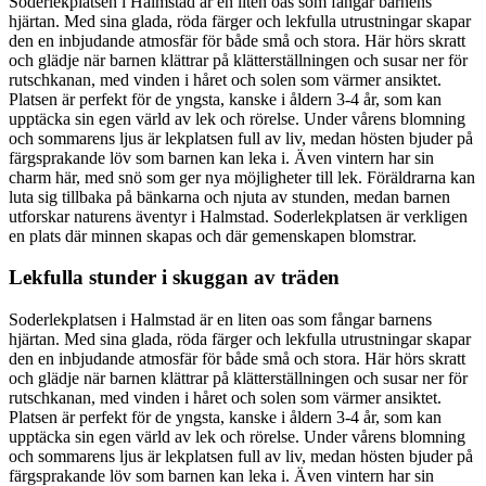
Soderlekplatsen i Halmstad är en liten oas som fångar barnens
hjärtan. Med sina glada, röda färger och lekfulla utrustningar skapar
den en inbjudande atmosfär för både små och stora. Här hörs skratt
och glädje när barnen klättrar på klätterställningen och susar ner för
rutschkanan, med vinden i håret och solen som värmer ansiktet.
Platsen är perfekt för de yngsta, kanske i åldern 3-4 år, som kan
upptäcka sin egen värld av lek och rörelse. Under vårens blomning
och sommarens ljus är lekplatsen full av liv, medan hösten bjuder på
färgsprakande löv som barnen kan leka i. Även vintern har sin
charm här, med snö som ger nya möjligheter till lek. Föräldrarna kan
luta sig tillbaka på bänkarna och njuta av stunden, medan barnen
utforskar naturens äventyr i Halmstad. Soderlekplatsen är verkligen
en plats där minnen skapas och där gemenskapen blomstrar.
Lekfulla stunder i skuggan av träden
Soderlekplatsen i Halmstad är en liten oas som fångar barnens
hjärtan. Med sina glada, röda färger och lekfulla utrustningar skapar
den en inbjudande atmosfär för både små och stora. Här hörs skratt
och glädje när barnen klättrar på klätterställningen och susar ner för
rutschkanan, med vinden i håret och solen som värmer ansiktet.
Platsen är perfekt för de yngsta, kanske i åldern 3-4 år, som kan
upptäcka sin egen värld av lek och rörelse. Under vårens blomning
och sommarens ljus är lekplatsen full av liv, medan hösten bjuder på
färgsprakande löv som barnen kan leka i. Även vintern har sin