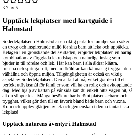
3.7
av 5
Upptäck lekplatser med kartguide i
Halmstad
Söderlekplatsen i Halmstad är en riktig pärla för familjer som söker
en trygg och inspirerande miljö för sina barn att leka och upptäcka.
Belägen i en grönskande del av staden, erbjuder lekplatsen en härlig
kombination av färgglada lekredskap och naturliga inslag som
bjuder in till rörelse och lek. Här kan barn i alla åldrar klättra,
rutscha och springa fritt, medan föräldrar kan känna sig trygga i den
välhållna och öppna miljön. Tillgängligheten är också en viktig
aspekt av Söderlekplatsen. Den är lätt att nå, vilket gör den till ett
perfekt utflyktsmål för familjer som vill ha en rolig och avkopplande
dag. Med hjälp av kartan på vår sida kan du enkelt hitta vägen hit, så
att du slipper leta. Många besökare har berömt platsens charm och
trygghet, vilket gör den till en favorit bland både barn och vuxna.
Kom och upplev glädjen av lek och gemenskap i denna fantastiska
lekplats!
Upptäck naturens äventyr i Halmstad