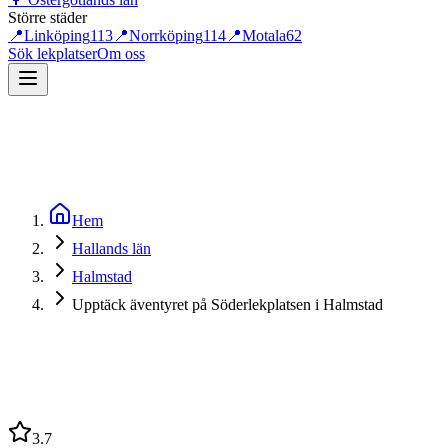
Större städer
📍
Linköping
113
📍
Norrköping
114
📍
Motala
62
Sök lekplatser
Om oss
Hem
Hallands län
Halmstad
Upptäck äventyret på Söderlekplatsen i Halmstad
3.7