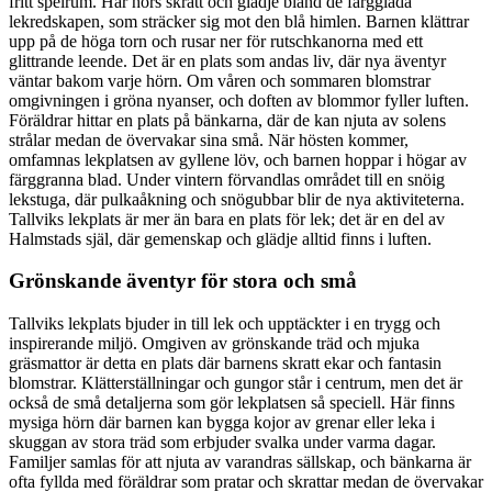
fritt spelrum. Här hörs skratt och glädje bland de färgglada
lekredskapen, som sträcker sig mot den blå himlen. Barnen klättrar
upp på de höga torn och rusar ner för rutschkanorna med ett
glittrande leende. Det är en plats som andas liv, där nya äventyr
väntar bakom varje hörn. Om våren och sommaren blomstrar
omgivningen i gröna nyanser, och doften av blommor fyller luften.
Föräldrar hittar en plats på bänkarna, där de kan njuta av solens
strålar medan de övervakar sina små. När hösten kommer,
omfamnas lekplatsen av gyllene löv, och barnen hoppar i högar av
färggranna blad. Under vintern förvandlas området till en snöig
lekstuga, där pulkaåkning och snögubbar blir de nya aktiviteterna.
Tallviks lekplats är mer än bara en plats för lek; det är en del av
Halmstads själ, där gemenskap och glädje alltid finns i luften.
Grönskande äventyr för stora och små
Tallviks lekplats bjuder in till lek och upptäckter i en trygg och
inspirerande miljö. Omgiven av grönskande träd och mjuka
gräsmattor är detta en plats där barnens skratt ekar och fantasin
blomstrar. Klätterställningar och gungor står i centrum, men det är
också de små detaljerna som gör lekplatsen så speciell. Här finns
mysiga hörn där barnen kan bygga kojor av grenar eller leka i
skuggan av stora träd som erbjuder svalka under varma dagar.
Familjer samlas för att njuta av varandras sällskap, och bänkarna är
ofta fyllda med föräldrar som pratar och skrattar medan de övervakar