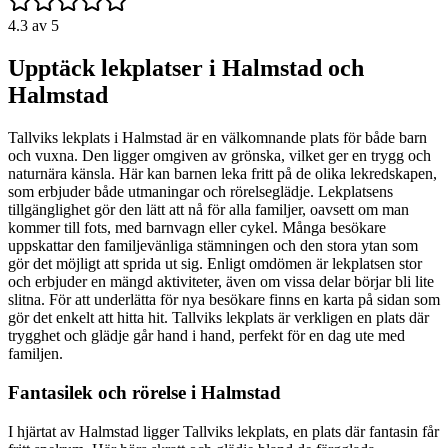
4.3
av 5
Upptäck lekplatser i Halmstad och
Halmstad
Tallviks lekplats i Halmstad är en välkomnande plats för både barn
och vuxna. Den ligger omgiven av grönska, vilket ger en trygg och
naturnära känsla. Här kan barnen leka fritt på de olika lekredskapen,
som erbjuder både utmaningar och rörelseglädje. Lekplatsens
tillgänglighet gör den lätt att nå för alla familjer, oavsett om man
kommer till fots, med barnvagn eller cykel. Många besökare
uppskattar den familjevänliga stämningen och den stora ytan som
gör det möjligt att sprida ut sig. Enligt omdömen är lekplatsen stor
och erbjuder en mängd aktiviteter, även om vissa delar börjar bli lite
slitna. För att underlätta för nya besökare finns en karta på sidan som
gör det enkelt att hitta hit. Tallviks lekplats är verkligen en plats där
trygghet och glädje går hand i hand, perfekt för en dag ute med
familjen.
Fantasilek och rörelse i Halmstad
I hjärtat av Halmstad ligger Tallviks lekplats, en plats där fantasin får