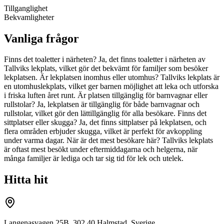
Tillganglighet
Bekvamligheter
Vanliga frågor
Finns det toaletter i närheten? Ja, det finns toaletter i närheten av
Tallviks lekplats, vilket gör det bekvämt för familjer som besöker
lekplatsen. Är lekplatsen inomhus eller utomhus? Tallviks lekplats är
en utomhuslekplats, vilket ger barnen möjlighet att leka och utforska
i friska luften året runt. Är platsen tillgänglig för barnvagnar eller
rullstolar? Ja, lekplatsen är tillgänglig för både barnvagnar och
rullstolar, vilket gör den lättillgänglig för alla besökare. Finns det
sittplatser eller skugga? Ja, det finns sittplatser på lekplatsen, och
flera områden erbjuder skugga, vilket är perfekt för avkoppling
under varma dagar. När är det mest besökare här? Tallviks lekplats
är oftast mest besökt under eftermiddagarna och helgerna, när
många familjer är lediga och tar sig tid för lek och utelek.
Hitta hit
Langenasvagen 25B, 302 40 Halmstad, Sverige