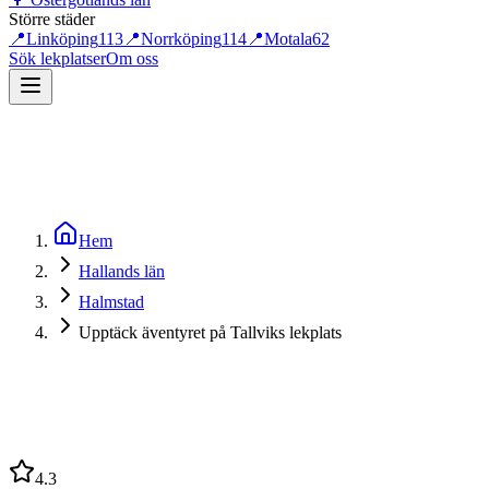
Större städer
📍
Linköping
113
📍
Norrköping
114
📍
Motala
62
Sök lekplatser
Om oss
Hem
Hallands län
Halmstad
Upptäck äventyret på Tallviks lekplats
4.3