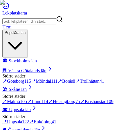
Lekplatskarta
Hem
Populära län
🏛️
Stockholms län
🏢
Västra Götalands län
Större städer
📍
Göteborg
115
📍
Mölndal
111
📍
Borås
8
📍
Trollhättan
41
🏖️
Skåne län
Större städer
📍
Malmö
105
📍
Lund
114
📍
Helsingborg
75
📍
Kristianstad
109
🎓
Uppsala län
Större städer
📍
Uppsala
122
📍
Enköping
41
🌳
Östergötlands län