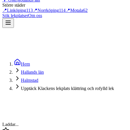
Större städer
📍
Linköping
113
📍
Norrköping
114
📍
Motala
62
Sök lekplatser
Om oss
Hem
Hallands län
Halmstad
Upptäck Klackens lekplats klättring och rofylld lek
Laddar...