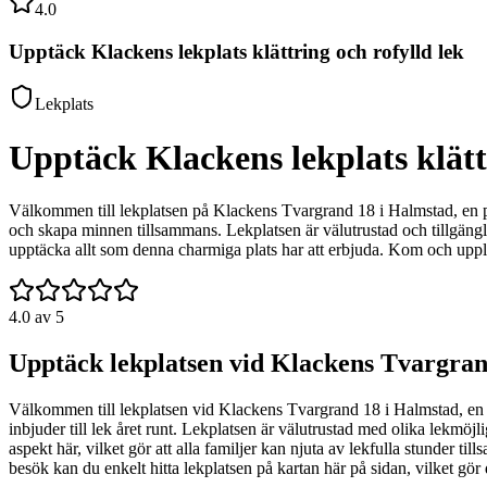
4.0
Upptäck Klackens lekplats klättring och rofylld lek
Lekplats
Upptäck Klackens lekplats klätt
Välkommen till lekplatsen på Klackens Tvargrand 18 i Halmstad, en pla
och skapa minnen tillsammans. Lekplatsen är välutrustad och tillgänglig 
upptäcka allt som denna charmiga plats har att erbjuda. Kom och uppl
4.0
av 5
Upptäck lekplatsen vid Klackens Tvargran
Välkommen till lekplatsen vid Klackens Tvargrand 18 i Halmstad, en pl
inbjuder till lek året runt. Lekplatsen är välutrustad med olika lekmöjlig
aspekt här, vilket gör att alla familjer kan njuta av lekfulla stunder 
besök kan du enkelt hitta lekplatsen på kartan här på sidan, vilket gö