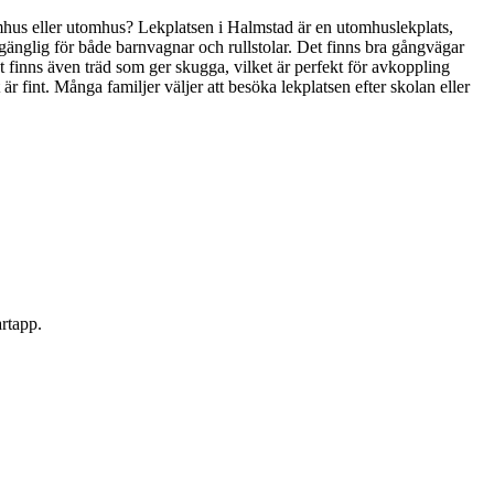
inomhus eller utomhus? Lekplatsen i Halmstad är en utomhuslekplats,
tillgänglig för både barnvagnar och rullstolar. Det finns bra gångvägar
 det finns även träd som ger skugga, vilket är perfekt för avkoppling
r fint. Många familjer väljer att besöka lekplatsen efter skolan eller
artapp.