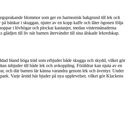
färgsprakande blommor som ger en harmonisk bakgrund till lek och
r på bänkar i skuggan, njuter av en kopp kaffe och låter ögonen följa
 hoppar i lövhögar och plockar kastanjer, medan vintermånaderna
 glädjen till liv när barnen återvänder till sina älskade lekredskap.
äddad bland höga träd som erbjuder både skugga och skydd, vilket gör
attan inbjuder till både lek och avkoppling. Föräldrar kan njuta av en
ar, och där barnen lär känna varandra genom lek och äventyr. Under
park. Varje årstid här bjuder på nya upplevelser, vilket gör Klackens