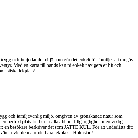
trygg och inbjudande miljö som gör det enkelt för familjer att umgås
ventyr. Med en karta till hands kan ni enkelt navigera er hit och
tastiska lekplats!
 trygg och familjevänlig miljö, omgiven av grönskande natur som
en perfekt plats för barn i alla åldrar. Tillgänglighet är en viktig
 här; en besökare beskriver det som JATTE KUL. För att underlätta ditt
m väntar vid denna underbara lekplats i Halmstad!