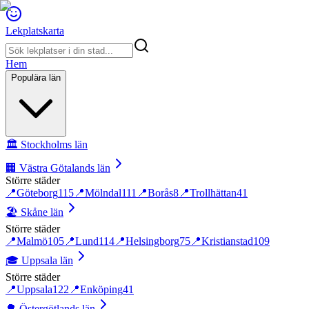
Lekplatskarta
Hem
Populära län
🏛️
Stockholms län
🏢
Västra Götalands län
Större städer
📍
Göteborg
115
📍
Mölndal
111
📍
Borås
8
📍
Trollhättan
41
🏖️
Skåne län
Större städer
📍
Malmö
105
📍
Lund
114
📍
Helsingborg
75
📍
Kristianstad
109
🎓
Uppsala län
Större städer
📍
Uppsala
122
📍
Enköping
41
🌳
Östergötlands län