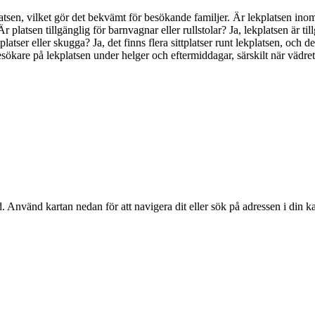
ekplatsen, vilket gör det bekvämt för besökande familjer. Är lekplatsen 
. Är platsen tillgänglig för barnvagnar eller rullstolar? Ja, lekplatsen är 
tplatser eller skugga? Ja, det finns flera sittplatser runt lekplatsen, och
sökare på lekplatsen under helger och eftermiddagar, särskilt när vädret ä
d
. Använd kartan nedan för att navigera dit eller sök på adressen i din k