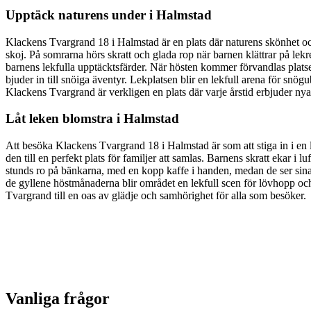
Upptäck naturens under i Halmstad
Klackens Tvargrand 18 i Halmstad är en plats där naturens skönhet o
skoj. På somrarna hörs skratt och glada rop när barnen klättrar på lek
barnens lekfulla upptäcktsfärder. När hösten kommer förvandlas plats
bjuder in till snöiga äventyr. Lekplatsen blir en lekfull arena för snög
Klackens Tvargrand är verkligen en plats där varje årstid erbjuder n
Låt leken blomstra i Halmstad
Att besöka Klackens Tvargrand 18 i Halmstad är som att stiga in i en
den till en perfekt plats för familjer att samlas. Barnens skratt ekar i
stunds ro på bänkarna, med en kopp kaffe i handen, medan de ser sin
de gyllene höstmånaderna blir området en lekfull scen för lövhopp och 
Tvargrand till en oas av glädje och samhörighet för alla som besöker.
Vanliga frågor