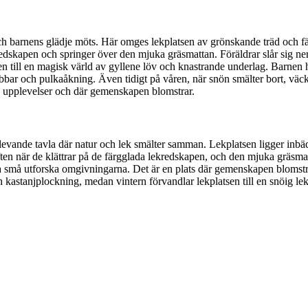
ch barnens glädje möts. Här omges lekplatsen av grönskande träd och 
redskapen och springer över den mjuka gräsmattan. Föräldrar slår sig ne
en till en magisk värld av gyllene löv och knastrande underlag. Barnen
ubbar och pulkaåkning. Även tidigt på våren, när snön smälter bort, väcks
ya upplevelser och där gemenskapen blomstrar.
 levande tavla där natur och lek smälter samman. Lekplatsen ligger inb
 luften när de klättrar på de färgglada lekredskapen, och den mjuka gräsm
a små utforska omgivningarna. Det är en plats där gemenskapen blomstr
kastanjplockning, medan vintern förvandlar lekplatsen till en snöig lek