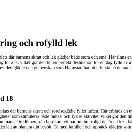
ring och rofylld lek
ts där barnens skratt och lek glädjer både stora och små. Här finns en 
för alla, vilket gör den till en perfekt destination för en dag fylld av ä
ev den glädje och gemenskap som Halmstad har att erbjuda på denna fan
d 18
ats där barnens skratt och rörelseglädje fyller luften. Här erbjuds en
heter som stimulerar både fantasi och fysisk aktivitet, vilket gör den till 
tillsammans. Omdömen från besökare vittnar om hur roligt det är att leka
r det lätt att planera ditt besök. Ta med familjen och upptäck glädjen so