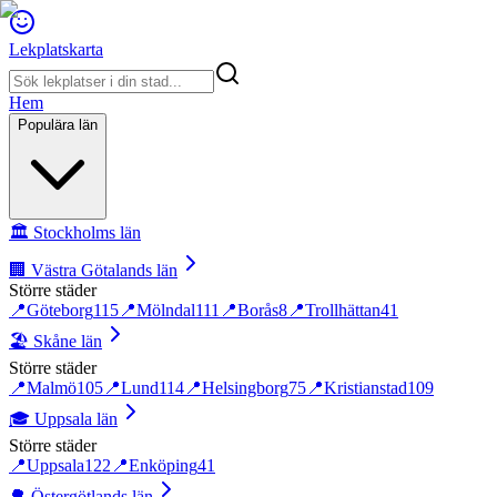
Lekplatskarta
Hem
Populära län
🏛️
Stockholms län
🏢
Västra Götalands län
Större städer
📍
Göteborg
115
📍
Mölndal
111
📍
Borås
8
📍
Trollhättan
41
🏖️
Skåne län
Större städer
📍
Malmö
105
📍
Lund
114
📍
Helsingborg
75
📍
Kristianstad
109
🎓
Uppsala län
Större städer
📍
Uppsala
122
📍
Enköping
41
🌳
Östergötlands län