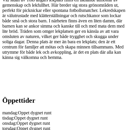
gemenskap och lekfullhet. Här breder sig stora grönområden ut,
perfekt för picknickar eller spontana fotbollsmatcher. Lekredskapen
är välutrustade med klätterställningar och rutschkanor som lockar
både små och stora barn. I närheten finns även en liten damm, där
barnen kan se ankor simma och kanske till och med mata dem med
lite bröd. Träden som omger lekplatsen ger en känsla av att vara
omsluten av naturen, vilket ger både trygghet och skugga under
soliga dagar. Denna plats är mer än bara en lekplats; den är ett
centrum för familjer att mötas och skapa minnen tillsammans. Med
utrymme för både lek och avkoppling, är det en plats där alla kan
känna sig välkomna och hemma.
Öppettider
mandag
:
Oppet dygnet runt
tisdag
:
Oppet dygnet runt
onsdag
:
Oppet dygnet runt
torsdag
:
Oppet dygnet runt