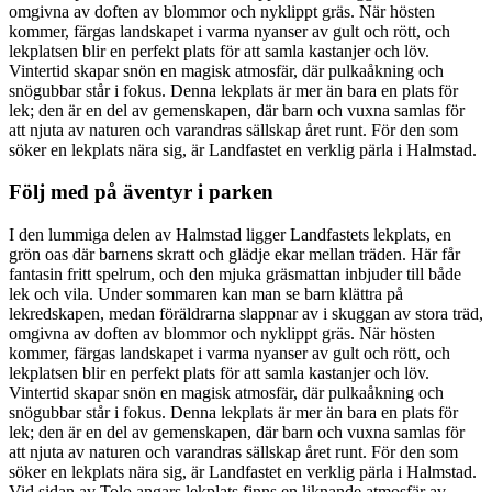
omgivna av doften av blommor och nyklippt gräs. När hösten
kommer, färgas landskapet i varma nyanser av gult och rött, och
lekplatsen blir en perfekt plats för att samla kastanjer och löv.
Vintertid skapar snön en magisk atmosfär, där pulkaåkning och
snögubbar står i fokus. Denna lekplats är mer än bara en plats för
lek; den är en del av gemenskapen, där barn och vuxna samlas för
att njuta av naturen och varandras sällskap året runt. För den som
söker en lekplats nära sig, är Landfastet en verklig pärla i Halmstad.
Följ med på äventyr i parken
I den lummiga delen av Halmstad ligger Landfastets lekplats, en
grön oas där barnens skratt och glädje ekar mellan träden. Här får
fantasin fritt spelrum, och den mjuka gräsmattan inbjuder till både
lek och vila. Under sommaren kan man se barn klättra på
lekredskapen, medan föräldrarna slappnar av i skuggan av stora träd,
omgivna av doften av blommor och nyklippt gräs. När hösten
kommer, färgas landskapet i varma nyanser av gult och rött, och
lekplatsen blir en perfekt plats för att samla kastanjer och löv.
Vintertid skapar snön en magisk atmosfär, där pulkaåkning och
snögubbar står i fokus. Denna lekplats är mer än bara en plats för
lek; den är en del av gemenskapen, där barn och vuxna samlas för
att njuta av naturen och varandras sällskap året runt. För den som
söker en lekplats nära sig, är Landfastet en verklig pärla i Halmstad.
Vid sidan av Tolo angars lekplats finns en liknande atmosfär av