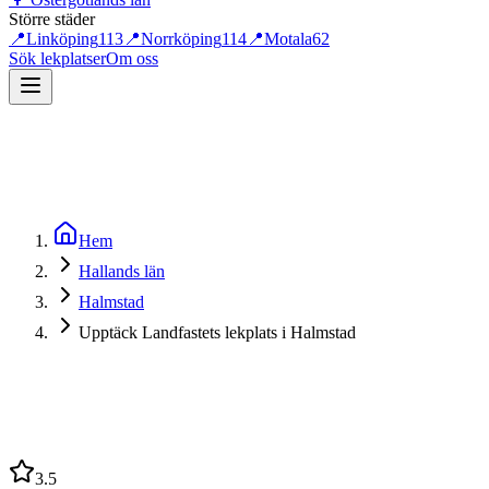
Större städer
📍
Linköping
113
📍
Norrköping
114
📍
Motala
62
Sök lekplatser
Om oss
Hem
Hallands län
Halmstad
Upptäck Landfastets lekplats i Halmstad
3.5