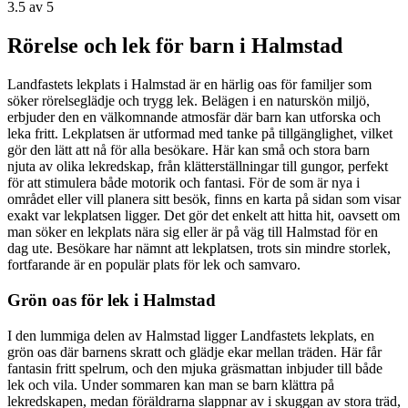
3.5
av 5
Rörelse och lek för barn i Halmstad
Landfastets lekplats i Halmstad är en härlig oas för familjer som
söker rörelseglädje och trygg lek. Belägen i en naturskön miljö,
erbjuder den en välkomnande atmosfär där barn kan utforska och
leka fritt. Lekplatsen är utformad med tanke på tillgänglighet, vilket
gör den lätt att nå för alla besökare. Här kan små och stora barn
njuta av olika lekredskap, från klätterställningar till gungor, perfekt
för att stimulera både motorik och fantasi. För de som är nya i
området eller vill planera sitt besök, finns en karta på sidan som visar
exakt var lekplatsen ligger. Det gör det enkelt att hitta hit, oavsett om
man söker en lekplats nära sig eller är på väg till Halmstad för en
dag ute. Besökare har nämnt att lekplatsen, trots sin mindre storlek,
fortfarande är en populär plats för lek och samvaro.
Grön oas för lek i Halmstad
I den lummiga delen av Halmstad ligger Landfastets lekplats, en
grön oas där barnens skratt och glädje ekar mellan träden. Här får
fantasin fritt spelrum, och den mjuka gräsmattan inbjuder till både
lek och vila. Under sommaren kan man se barn klättra på
lekredskapen, medan föräldrarna slappnar av i skuggan av stora träd,