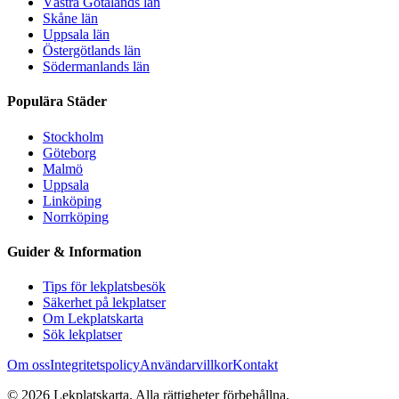
Västra Götalands län
Skåne län
Uppsala län
Östergötlands län
Södermanlands län
Populära Städer
Stockholm
Göteborg
Malmö
Uppsala
Linköping
Norrköping
Guider & Information
Tips för lekplatsbesök
Säkerhet på lekplatser
Om Lekplatskarta
Sök lekplatser
Om oss
Integritetspolicy
Användarvillkor
Kontakt
©
2026
Lekplatskarta. Alla rättigheter förbehållna.