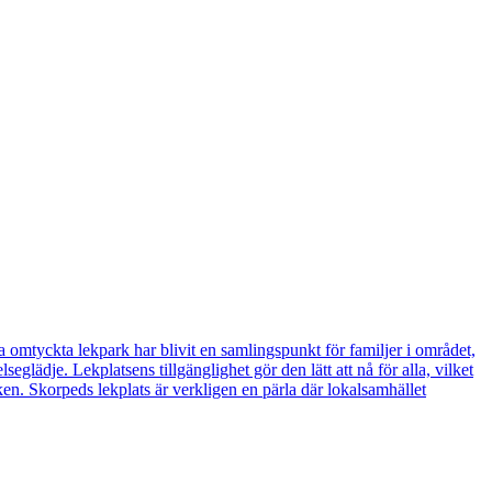
omtyckta lekpark har blivit en samlingspunkt för familjer i området,
lädje. Lekplatsens tillgänglighet gör den lätt att nå för alla, vilket
ken. Skorpeds lekplats är verkligen en pärla där lokalsamhället