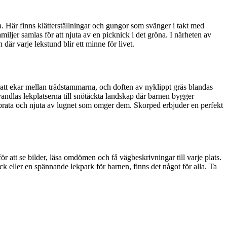
a. Här finns klätterställningar och gungor som svänger i takt med
iljer samlas för att njuta av en picknick i det gröna. I närheten av
är varje lekstund blir ett minne för livet.
att ekar mellan trädstammarna, och doften av nyklippt gräs blandas
ndlas lekplatserna till snötäckta landskap där barnen bygger
t prata och njuta av lugnet som omger dem. Skorped erbjuder en perfekt
r att se bilder, läsa omdömen och få vägbeskrivningar till varje plats.
k eller en spännande lekpark för barnen, finns det något för alla. Ta