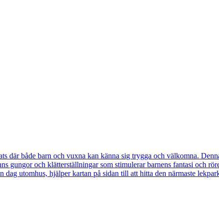
ats där både barn och vuxna kan känna sig trygga och välkomna. Denna 
gungor och klätterställningar som stimulerar barnens fantasi och rörelseg
n dag utomhus, hjälper kartan på sidan till att hitta den närmaste lekpar