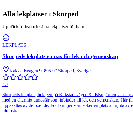
Alla lekplatser i
Skorped
Upptäck roliga och säkra lekplatser för barn
LEKPLATS
Skorpeds lekplats en oas för lek och gemenskap
Kakstadsvagen 9, 895 97 Skorped, Sverige
4.7
Skorpeds lekplats, belägen på Kakstadsvägen 9 i Bispgården, är en pl
med en charmig atmosfär som inbjuder till lek och gemenskap. Här finns 
uppskattas av de boende. För familjer som söker en plats att njuta av e
blomstrar.