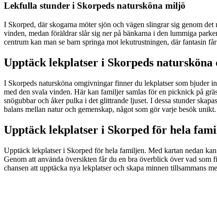
Lekfulla stunder i Skorpeds natursköna miljö
I Skorped, där skogarna möter sjön och vägen slingrar sig genom det na
vinden, medan föräldrar slår sig ner på bänkarna i den lummiga parken.
centrum kan man se barn springa mot lekutrustningen, där fantasin får f
Upptäck lekplatser i Skorpeds natursköna
I Skorpeds natursköna omgivningar finner du lekplatser som bjuder in
med den svala vinden. Här kan familjer samlas för en picknick på grä
snögubbar och åker pulka i det glittrande ljuset. I dessa stunder ska
balans mellan natur och gemenskap, något som gör varje besök unikt.
Upptäck lekplatser i Skorped för hela fami
Upptäck lekplatser i Skorped för hela familjen. Med kartan nedan kan d
Genom att använda översikten får du en bra överblick över vad som finn
chansen att upptäcka nya lekplatser och skapa minnen tillsammans me