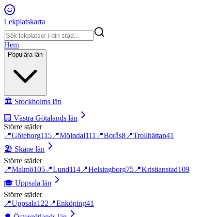
Lekplatskarta
Hem
Populära län
🏛️
Stockholms län
🏢
Västra Götalands län
Större städer
📍
Göteborg
115
📍
Mölndal
111
📍
Borås
8
📍
Trollhättan
41
🏖️
Skåne län
Större städer
📍
Malmö
105
📍
Lund
114
📍
Helsingborg
75
📍
Kristianstad
109
🎓
Uppsala län
Större städer
📍
Uppsala
122
📍
Enköping
41
🌳
Östergötlands län