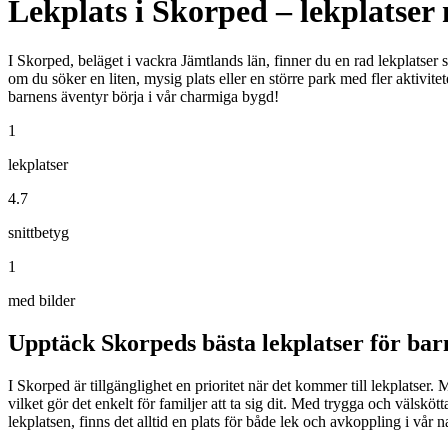
Lekplats i Skorped – lekplatser 
I Skorped, beläget i vackra Jämtlands län, finner du en rad lekplatser s
om du söker en liten, mysig plats eller en större park med fler aktivitete
barnens äventyr börja i vår charmiga bygd!
1
lekplatser
4.7
snittbetyg
1
med bilder
Upptäck Skorpeds bästa lekplatser för bar
I Skorped är tillgänglighet en prioritet när det kommer till lekplatser.
vilket gör det enkelt för familjer att ta sig dit. Med trygga och välsk
lekplatsen, finns det alltid en plats för både lek och avkoppling i vår