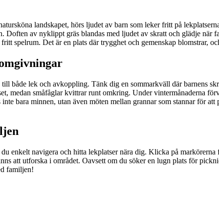
tursköna landskapet, hörs ljudet av barn som leker fritt på lekplatsern
 Doften av nyklippt gräs blandas med ljudet av skratt och glädje när fam
ritt spelrum. Det är en plats där trygghet och gemenskap blomstrar, och d
 omgivningar
 till både lek och avkoppling. Tänk dig en sommarkväll där barnens skr
set, medan småfåglar kvittrar runt omkring. Under vintermånaderna förva
pas inte bara minnen, utan även möten mellan grannar som stannar för at
ljen
u enkelt navigera och hitta lekplatser nära dig. Klicka på markörerna fö
s att utforska i området. Oavsett om du söker en lugn plats för picknic
d familjen!