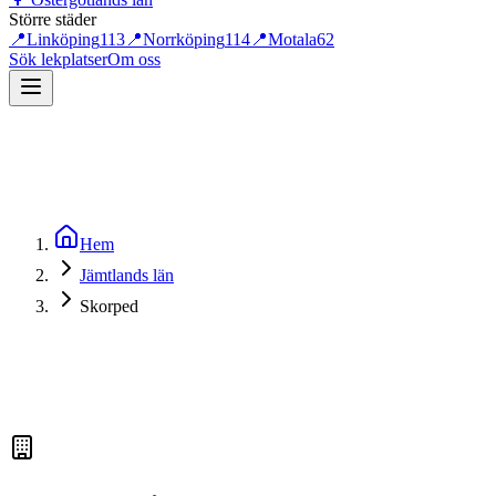
Större städer
📍
Linköping
113
📍
Norrköping
114
📍
Motala
62
Sök lekplatser
Om oss
Hem
Jämtlands län
Skorped