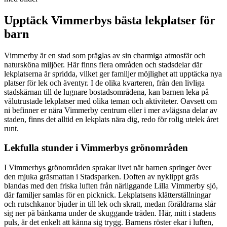
Upptäck Vimmerbys bästa lekplatser för
barn
Vimmerby är en stad som präglas av sin charmiga atmosfär och
natursköna miljöer. Här finns flera områden och stadsdelar där
lekplatserna är spridda, vilket ger familjer möjlighet att upptäcka nya
platser för lek och äventyr. I de olika kvarteren, från den livliga
stadskärnan till de lugnare bostadsområdena, kan barnen leka på
välutrustade lekplatser med olika teman och aktiviteter. Oavsett om
ni befinner er nära Vimmerby centrum eller i mer avlägsna delar av
staden, finns det alltid en lekplats nära dig, redo för rolig utelek året
runt.
Lekfulla stunder i Vimmerbys grönområden
I Vimmerbys grönområden sprakar livet när barnen springer över
den mjuka gräsmattan i Stadsparken. Doften av nyklippt gräs
blandas med den friska luften från närliggande Lilla Vimmerby sjö,
där familjer samlas för en picknick. Lekplatsens klätterställningar
och rutschkanor bjuder in till lek och skratt, medan föräldrarna slår
sig ner på bänkarna under de skuggande träden. Här, mitt i stadens
puls, är det enkelt att känna sig trygg. Barnens röster ekar i luften,