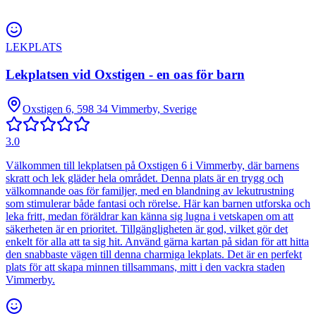
LEKPLATS
Lekplatsen vid Oxstigen - en oas för barn
Oxstigen 6, 598 34 Vimmerby, Sverige
3.0
Välkommen till lekplatsen på Oxstigen 6 i Vimmerby, där barnens
skratt och lek gläder hela området. Denna plats är en trygg och
välkomnande oas för familjer, med en blandning av lekutrustning
som stimulerar både fantasi och rörelse. Här kan barnen utforska och
leka fritt, medan föräldrar kan känna sig lugna i vetskapen om att
säkerheten är en prioritet. Tillgängligheten är god, vilket gör det
enkelt för alla att ta sig hit. Använd gärna kartan på sidan för att hitta
den snabbaste vägen till denna charmiga lekplats. Det är en perfekt
plats för att skapa minnen tillsammans, mitt i den vackra staden
Vimmerby.