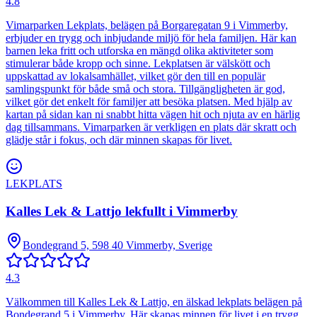
4.8
Vimarparken Lekplats, belägen på Borgaregatan 9 i Vimmerby,
erbjuder en trygg och inbjudande miljö för hela familjen. Här kan
barnen leka fritt och utforska en mängd olika aktiviteter som
stimulerar både kropp och sinne. Lekplatsen är välskött och
uppskattad av lokalsamhället, vilket gör den till en populär
samlingspunkt för både små och stora. Tillgängligheten är god,
vilket gör det enkelt för familjer att besöka platsen. Med hjälp av
kartan på sidan kan ni snabbt hitta vägen hit och njuta av en härlig
dag tillsammans. Vimarparken är verkligen en plats där skratt och
glädje står i fokus, och där minnen skapas för livet.
LEKPLATS
Kalles Lek & Lattjo lekfullt i Vimmerby
Bondegrand 5, 598 40 Vimmerby, Sverige
4.3
Välkommen till Kalles Lek & Lattjo, en älskad lekplats belägen på
Bondegrand 5 i Vimmerby. Här skapas minnen för livet i en trygg