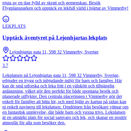
njuta av en dag fylld av skratt och gemenskap. Besök
Flygplansparken och upptäck en lekfull värld i hjärtat av Vimmerby!
LEKPLATS
Upptäck äventyret på Lejonhjartas lekplats
Lejonhjartas gata 11, 598 32 Vimmerby, Sverige
3.7
Lekplatsen på Lejonhjartas gata 11, 598 32 Vimmerby, Sverige,
erbjuder en trygg och inbjudande miljö för barn och familjer. Här
kan de små utforska och leka fritt i en välskött och tillgänglig
anläggning, vilket gör den perfekt för både spontana besök och
planerade utflykter. Den centrala placeringen i Vimmerby gör det
enkelt för familjer att hitta hit, och med hjälp av kartan på sidan kan
ni enkelt navigera till lekplatsen. Omdömen från besökare vittnar om
en fantastisk upplevelse, där både barn och vuxna trivs. Lekplatsen
är en utmärkt plats för social samvaro och lek, och skapar en positiv
atmosfär för alla som besöker den.