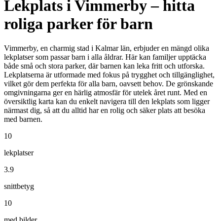
Lekplats i Vimmerby – hitta
roliga parker för barn
Vimmerby, en charmig stad i Kalmar län, erbjuder en mängd olika
lekplatser som passar barn i alla åldrar. Här kan familjer upptäcka
både små och stora parker, där barnen kan leka fritt och utforska.
Lekplatserna är utformade med fokus på trygghet och tillgänglighet,
vilket gör dem perfekta för alla barn, oavsett behov. De grönskande
omgivningarna ger en härlig atmosfär för utelek året runt. Med en
översiktlig karta kan du enkelt navigera till den lekplats som ligger
närmast dig, så att du alltid har en rolig och säker plats att besöka
med barnen.
10
lekplatser
3.9
snittbetyg
10
med bilder