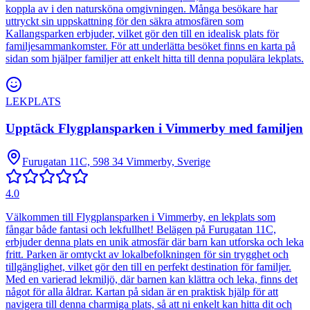
koppla av i den natursköna omgivningen. Många besökare har
uttryckt sin uppskattning för den säkra atmosfären som
Kallangsparken erbjuder, vilket gör den till en idealisk plats för
familjesammankomster. För att underlätta besöket finns en karta på
sidan som hjälper familjer att enkelt hitta till denna populära lekplats.
LEKPLATS
Upptäck Flygplansparken i Vimmerby med familjen
Furugatan 11C, 598 34 Vimmerby, Sverige
4.0
Välkommen till Flygplansparken i Vimmerby, en lekplats som
fångar både fantasi och lekfullhet! Belägen på Furugatan 11C,
erbjuder denna plats en unik atmosfär där barn kan utforska och leka
fritt. Parken är omtyckt av lokalbefolkningen för sin trygghet och
tillgänglighet, vilket gör den till en perfekt destination för familjer.
Med en varierad lekmiljö, där barnen kan klättra och leka, finns det
något för alla åldrar. Kartan på sidan är en praktisk hjälp för att
navigera till denna charmiga plats, så att ni enkelt kan hitta dit och