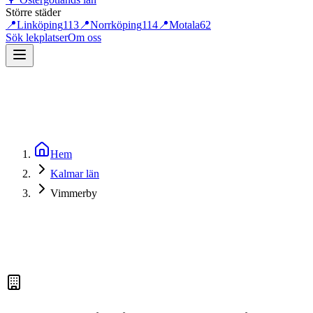
Större städer
📍
Linköping
113
📍
Norrköping
114
📍
Motala
62
Sök lekplatser
Om oss
Hem
Kalmar län
Vimmerby