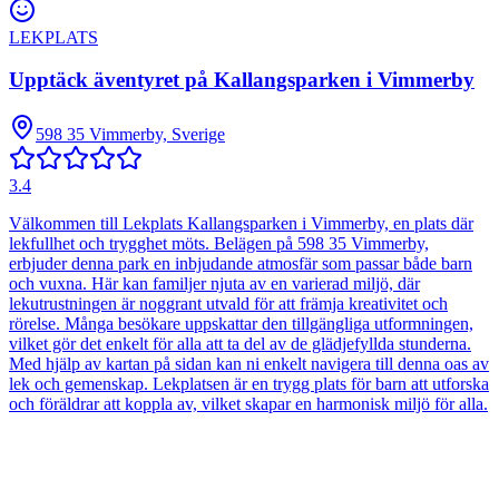
LEKPLATS
Upptäck äventyret på Kallangsparken i Vimmerby
598 35 Vimmerby, Sverige
3.4
Välkommen till Lekplats Kallangsparken i Vimmerby, en plats där
lekfullhet och trygghet möts. Belägen på 598 35 Vimmerby,
erbjuder denna park en inbjudande atmosfär som passar både barn
och vuxna. Här kan familjer njuta av en varierad miljö, där
lekutrustningen är noggrant utvald för att främja kreativitet och
rörelse. Många besökare uppskattar den tillgängliga utformningen,
vilket gör det enkelt för alla att ta del av de glädjefyllda stunderna.
Med hjälp av kartan på sidan kan ni enkelt navigera till denna oas av
lek och gemenskap. Lekplatsen är en trygg plats för barn att utforska
och föräldrar att koppla av, vilket skapar en harmonisk miljö för alla.