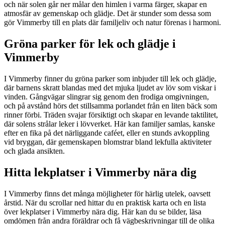
och när solen går ner målar den himlen i varma färger, skapar en
atmosfär av gemenskap och glädje. Det är stunder som dessa som
gör Vimmerby till en plats där familjeliv och natur förenas i harmoni.
Gröna parker för lek och glädje i
Vimmerby
I Vimmerby finner du gröna parker som inbjuder till lek och glädje,
där barnens skratt blandas med det mjuka ljudet av löv som viskar i
vinden. Gångvägar slingrar sig genom den frodiga omgivningen,
och på avstånd hörs det stillsamma porlandet från en liten bäck som
rinner förbi. Träden svajar försiktigt och skapar en levande taktilitet,
där solens strålar leker i lövverket. Här kan familjer samlas, kanske
efter en fika på det närliggande caféet, eller en stunds avkoppling
vid bryggan, där gemenskapen blomstrar bland lekfulla aktiviteter
och glada ansikten.
Hitta lekplatser i Vimmerby nära dig
I Vimmerby finns det många möjligheter för härlig utelek, oavsett
årstid. När du scrollar ned hittar du en praktisk karta och en lista
över lekplatser i Vimmerby nära dig. Här kan du se bilder, läsa
omdömen från andra föräldrar och få vägbeskrivningar till de olika