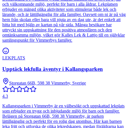
och välkomnande miljö, perfekt för barn i alla åldrar. Lekplatsen
erbjuder en mängd olika aktiviteter som stimulerar både lek och
lärande, och är lättillgänglig för alla familjer. Oavsett om ni är på väg
hem från skolan eller bara vill njuta av en dag ute, är det enkelt att
hitta hit med hjälp av kartan på vår sida. Många besökare har
uttryckt sin uppskattning för den positiva atmosfären och den
omtänksamma miljön, vilket gör Kalles Lek & Lattjo till en självklar
samlingspunkt för Vimmerbys familjer.
LEKPLATS
Upptäck lekfulla äventyr i Kallangsparken
Storgatan 66B, 598 38 Vimmerby, Sverige
4.3
Kallangsparken i Vimmerby är en välbesökt och uppskattad lekplats
som erbjuder en trygg och inbjudande miljö för barn och familjer.
Belägen på Storgatan 66B, 598 38 Vimmerby, är parken
lättillgänglig och perfekt för en rolig dag utomhus. Här kan barnen
leka fritt och utforska de olika lekredskapen, medan föräldrarna kan