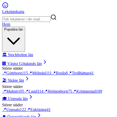
Lekplatskarta
Hem
Populära län
🏛️
Stockholms län
🏢
Västra Götalands län
Större städer
📍
Göteborg
115
📍
Mölndal
111
📍
Borås
8
📍
Trollhättan
41
🏖️
Skåne län
Större städer
📍
Malmö
105
📍
Lund
114
📍
Helsingborg
75
📍
Kristianstad
109
🎓
Uppsala län
Större städer
📍
Uppsala
122
📍
Enköping
41
🌳
Östergötlands län