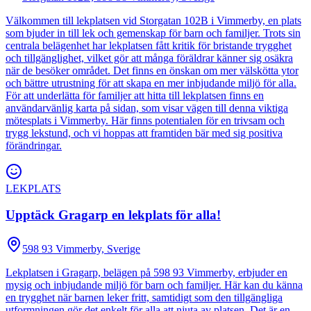
Välkommen till lekplatsen vid Storgatan 102B i Vimmerby, en plats
som bjuder in till lek och gemenskap för barn och familjer. Trots sin
centrala belägenhet har lekplatsen fått kritik för bristande trygghet
och tillgänglighet, vilket gör att många föräldrar känner sig osäkra
när de besöker området. Det finns en önskan om mer välskötta ytor
och bättre utrustning för att skapa en mer inbjudande miljö för alla.
För att underlätta för familjer att hitta till lekplatsen finns en
användarvänlig karta på sidan, som visar vägen till denna viktiga
mötesplats i Vimmerby. Här finns potentialen för en trivsam och
trygg lekstund, och vi hoppas att framtiden bär med sig positiva
förändringar.
LEKPLATS
Upptäck Gragarp en lekplats för alla!
598 93 Vimmerby, Sverige
Lekplatsen i Gragarp, belägen på 598 93 Vimmerby, erbjuder en
mysig och inbjudande miljö för barn och familjer. Här kan du känna
en trygghet när barnen leker fritt, samtidigt som den tillgängliga
utformningen gör det enkelt för alla att njuta av platsen. Det är en