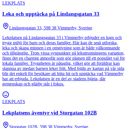
LEKPLATS
Leka och upptäcka på Lindangsgatan 33
Lindangsgatan 33, 598 38 Vimmerby, Sverige
Lekplatsen på Lindangsgatan 33 i Vimmerby erbjuder en lugn och
trygg miljö för barn och deras familjer. Här kan de små utforska,
leka och skapa minnen i en omgivning som är både välkomnande
och tillgänglig. Trots vissa synpunkter på lekutrustningens variation,
finns det en charmig atmosfär som gör platsen till ett populärt val för
lokala familjer. Tryggheten är påtaglig, vilket gör att föräldrar kan
slappna av medan barnen leker fritt. Med hjälp av kartan på vår sida
blir det enkelt för besökare att hitta hit och upptäcka vad Vimmerby
har att erbjuda. Lekplatsen är en del av stadens hjärta, där
gemenskap och glädje står i fokus.
LEKPLATS
Lekplatsens äventyr vid Storgatan 102B
Storgatan 102B, 598 38 Vimmerby, Sverige