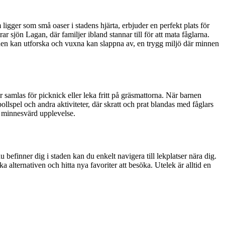
igger som små oaser i stadens hjärta, erbjuder en perfekt plats för
r sjön Lagan, där familjer ibland stannar till för att mata fåglarna.
arnen kan utforska och vuxna kan slappna av, en trygg miljö där minnen
r samlas för picknick eller leka fritt på gräsmattorna. När barnen
lspel och andra aktiviteter, där skratt och prat blandas med fåglars
en minnesvärd upplevelse.
 befinner dig i staden kan du enkelt navigera till lekplatser nära dig.
alternativen och hitta nya favoriter att besöka. Utelek är alltid en