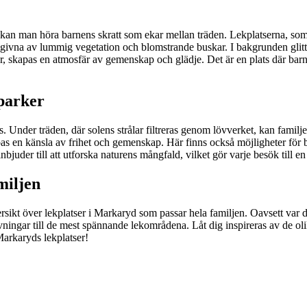
kan man höra barnens skratt som ekar mellan träden. Lekplatserna, som l
omgivna av lummig vegetation och blomstrande buskar. I bakgrunden glittra
llar, skapas en atmosfär av gemenskap och glädje. Det är en plats där b
parker
 Under träden, där solens strålar filtreras genom lövverket, kan familje
s en känsla av frihet och gemenskap. Här finns också möjligheter för bol
bjuder till att utforska naturens mångfald, vilket gör varje besök till 
miljen
rsikt över lekplatser i Markaryd som passar hela familjen. Oavsett var du
ngar till de mest spännande lekområdena. Låt dig inspireras av de olika 
Markaryds lekplatser!