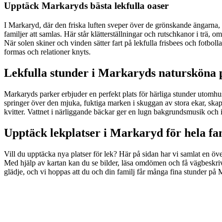
Upptäck Markaryds bästa lekfulla oaser
I Markaryd, där den friska luften sveper över de grönskande ängarna, 
familjer att samlas. Här står klätterställningar och rutschkanor i trä, 
När solen skiner och vinden sätter fart på lekfulla frisbees och fotbo
formas och relationer knyts.
Lekfulla stunder i Markaryds natursköna 
Markaryds parker erbjuder en perfekt plats för härliga stunder utomhus.
springer över den mjuka, fuktiga marken i skuggan av stora ekar, skapa
kvitter. Vattnet i närliggande bäckar ger en lugn bakgrundsmusik och in
Upptäck lekplatser i Markaryd för hela fa
Vill du upptäcka nya platser för lek? Här på sidan har vi samlat en öve
Med hjälp av kartan kan du se bilder, läsa omdömen och få vägbeskrivni
glädje, och vi hoppas att du och din familj får många fina stunder på 