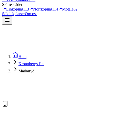
Större städer
📍
Linköping
113
📍
Norrköping
114
📍
Motala
62
Sök lekplatser
Om oss
Hem
Kronobergs län
Markaryd