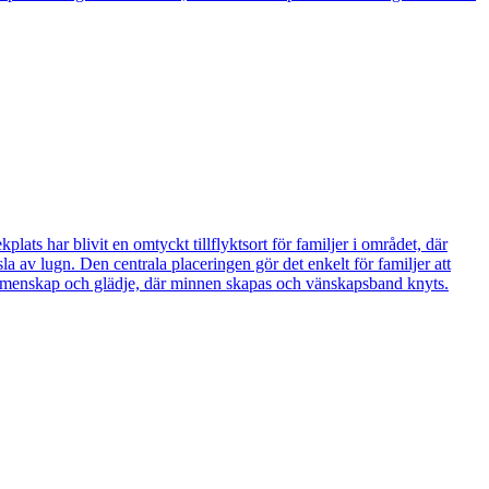
ts har blivit en omtyckt tillflyktsort för familjer i området, där
sla av lugn. Den centrala placeringen gör det enkelt för familjer att
ör gemenskap och glädje, där minnen skapas och vänskapsband knyts.