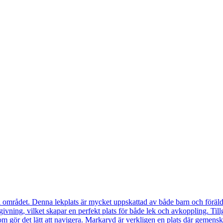
 i området. Denna lekplats är mycket uppskattad av både barn och föräl
ing, vilket skapar en perfekt plats för både lek och avkoppling. Tillgäng
som gör det lätt att navigera. Markaryd är verkligen en plats där gemensk