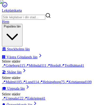
Lekplatskarta
Hem
Populära län
🏛️
Stockholms län
🏢
Västra Götalands län
Större städer
📍
Göteborg
115
📍
Mölndal
111
📍
Borås
8
📍
Trollhättan
41
🏖️
Skåne län
Större städer
📍
Malmö
105
📍
Lund
114
📍
Helsingborg
75
📍
Kristianstad
109
🎓
Uppsala län
Större städer
📍
Uppsala
122
📍
Enköping
41
🌳
Östergötlands län