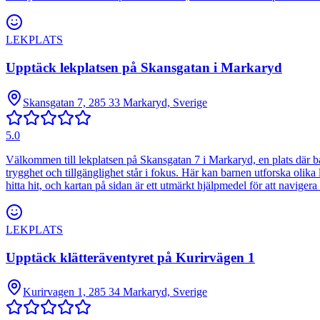
LEKPLATS
Upptäck lekplatsen på Skansgatan i Markaryd
Skansgatan 7, 285 33 Markaryd, Sverige
5.0
Välkommen till lekplatsen på Skansgatan 7 i Markaryd, en plats där bar
trygghet och tillgänglighet står i fokus. Här kan barnen utforska olika 
hitta hit, och kartan på sidan är ett utmärkt hjälpmedel för att navig
LEKPLATS
Upptäck klätteräventyret på Kurirvägen 1
Kurirvagen 1, 285 34 Markaryd, Sverige