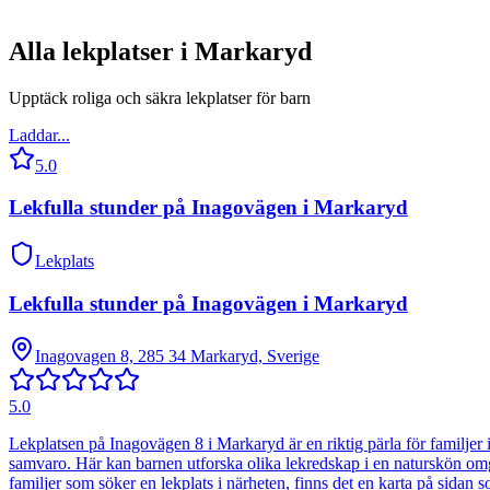
Alla lekplatser i
Markaryd
Upptäck roliga och säkra lekplatser för barn
Laddar...
5.0
Lekfulla stunder på Inagovägen i Markaryd
Lekplats
Lekfulla stunder på Inagovägen i Markaryd
Inagovagen 8, 285 34 Markaryd, Sverige
5.0
Lekplatsen på Inagovägen 8 i Markaryd är en riktig pärla för familjer
samvaro. Här kan barnen utforska olika lekredskap i en naturskön omgivn
familjer som söker en lekplats i närheten, finns det en karta på sidan 