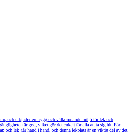
drar, och erbjuder en trygg och välkomnande miljö för lek och
ligheten är god, vilket gör det enkelt för alla att ta sig hit. För
ap och lek går hand i hand, och denna lekplats är en viktig del av det.