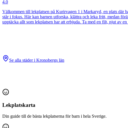
4.0
Välkommen till lekplatsen på Kurirvagen 1 i Markaryd, en plats där bar
står i fokus. Här kan barnen utforska, klättra och leka fritt, medan förä
upptäcka allt som lekplatsen har att erbjuda. Ta med en filt, njut av e
Se alla städer i
Kronobergs län
Lekplatskarta
Din guide till de bästa lekplatserna för barn i hela Sverige.