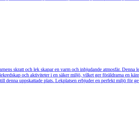
nens skratt och lek skapar en varm och inbjudande atmosfär. Denna lekpla
lekredskap och aktiviteter i en säker miljö, vilket ger föräldrarna en kän
era till denna uppskattade plats. Lekplatsen erbjuder en perfekt miljö f