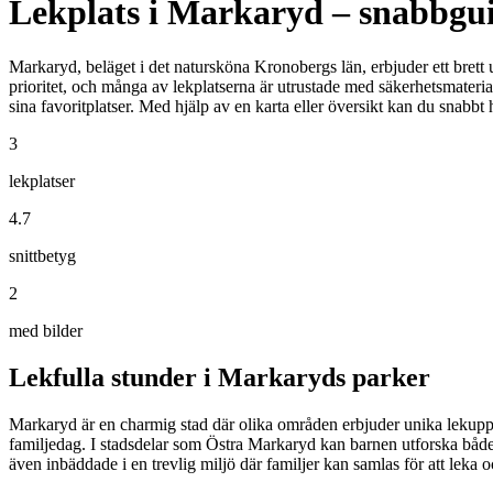
Lekplats i Markaryd – snabbgui
Markaryd, beläget i det natursköna Kronobergs län, erbjuder ett brett ut
prioritet, och många av lekplatserna är utrustade med säkerhetsmaterial 
sina favoritplatser. Med hjälp av en karta eller översikt kan du snabbt hi
3
lekplatser
4.7
snittbetyg
2
med bilder
Lekfulla stunder i Markaryds parker
Markaryd är en charmig stad där olika områden erbjuder unika lekupplev
familjedag. I stadsdelar som Östra Markaryd kan barnen utforska både le
även inbäddade i en trevlig miljö där familjer kan samlas för att leka 