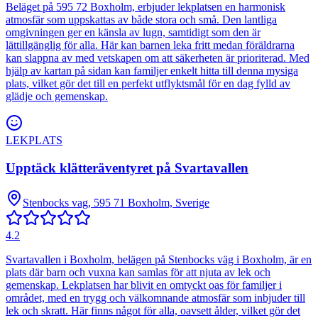
Beläget på 595 72 Boxholm, erbjuder lekplatsen en harmonisk
atmosfär som uppskattas av både stora och små. Den lantliga
omgivningen ger en känsla av lugn, samtidigt som den är
lättillgänglig för alla. Här kan barnen leka fritt medan föräldrarna
kan slappna av med vetskapen om att säkerheten är prioriterad. Med
hjälp av kartan på sidan kan familjer enkelt hitta till denna mysiga
plats, vilket gör det till en perfekt utflyktsmål för en dag fylld av
glädje och gemenskap.
LEKPLATS
Upptäck klätteräventyret på Svartavallen
Stenbocks vag, 595 71 Boxholm, Sverige
4.2
Svartavallen i Boxholm, belägen på Stenbocks väg i Boxholm, är en
plats där barn och vuxna kan samlas för att njuta av lek och
gemenskap. Lekplatsen har blivit en omtyckt oas för familjer i
området, med en trygg och välkomnande atmosfär som inbjuder till
lek och skratt. Här finns något för alla, oavsett ålder, vilket gör det