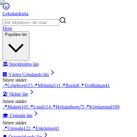
Lekplatskarta
Hem
Populära län
🏛️
Stockholms län
🏢
Västra Götalands län
Större städer
📍
Göteborg
115
📍
Mölndal
111
📍
Borås
8
📍
Trollhättan
41
🏖️
Skåne län
Större städer
📍
Malmö
105
📍
Lund
114
📍
Helsingborg
75
📍
Kristianstad
109
🎓
Uppsala län
Större städer
📍
Uppsala
122
📍
Enköping
41
🌳
Östergötlands län