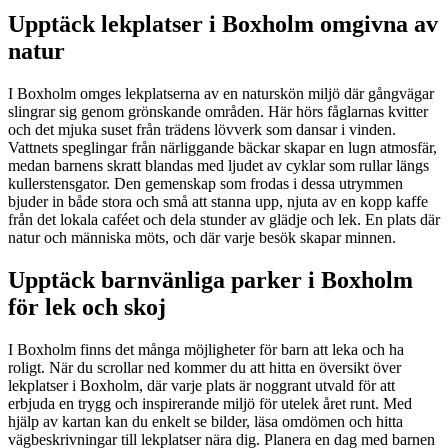
Upptäck lekplatser i Boxholm omgivna av
natur
I Boxholm omges lekplatserna av en naturskön miljö där gångvägar
slingrar sig genom grönskande områden. Här hörs fåglarnas kvitter
och det mjuka suset från trädens lövverk som dansar i vinden.
Vattnets speglingar från närliggande bäckar skapar en lugn atmosfär,
medan barnens skratt blandas med ljudet av cyklar som rullar längs
kullerstensgator. Den gemenskap som frodas i dessa utrymmen
bjuder in både stora och små att stanna upp, njuta av en kopp kaffe
från det lokala caféet och dela stunder av glädje och lek. En plats där
natur och människa möts, och där varje besök skapar minnen.
Upptäck barnvänliga parker i Boxholm
för lek och skoj
I Boxholm finns det många möjligheter för barn att leka och ha
roligt. När du scrollar ned kommer du att hitta en översikt över
lekplatser i Boxholm, där varje plats är noggrant utvald för att
erbjuda en trygg och inspirerande miljö för utelek året runt. Med
hjälp av kartan kan du enkelt se bilder, läsa omdömen och hitta
vägbeskrivningar till lekplatser nära dig. Planera en dag med barnen