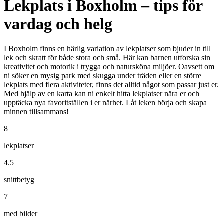
Lekplats i Boxholm – tips för
vardag och helg
I Boxholm finns en härlig variation av lekplatser som bjuder in till
lek och skratt för både stora och små. Här kan barnen utforska sin
kreativitet och motorik i trygga och natursköna miljöer. Oavsett om
ni söker en mysig park med skugga under träden eller en större
lekplats med flera aktiviteter, finns det alltid något som passar just er.
Med hjälp av en karta kan ni enkelt hitta lekplatser nära er och
upptäcka nya favoritställen i er närhet. Låt leken börja och skapa
minnen tillsammans!
8
lekplatser
4.5
snittbetyg
7
med bilder