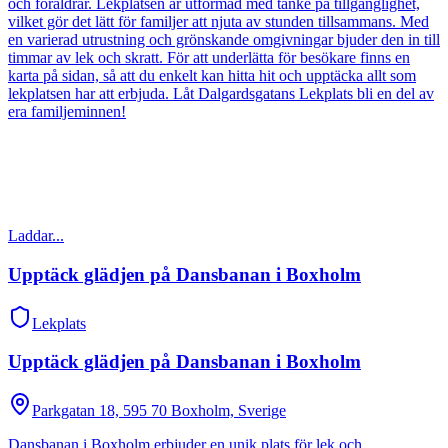
och föräldrar. Lekplatsen är utformad med tanke på tillgänglighet,
vilket gör det lätt för familjer att njuta av stunden tillsammans. Med
en varierad utrustning och grönskande omgivningar bjuder den in till
timmar av lek och skratt. För att underlätta för besökare finns en
karta på sidan, så att du enkelt kan hitta hit och upptäcka allt som
lekplatsen har att erbjuda. Låt Dalgardsgatans Lekplats bli en del av
era familjeminnen!
Laddar...
Upptäck glädjen på Dansbanan i Boxholm
Lekplats
Upptäck glädjen på Dansbanan i Boxholm
Parkgatan 18, 595 70 Boxholm, Sverige
Dansbanan i Boxholm erbjuder en unik plats för lek och