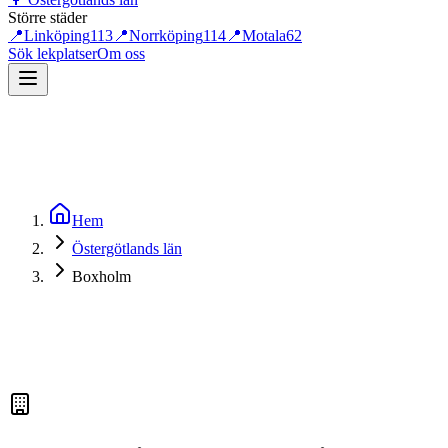
Större städer
📍
Linköping
113
📍
Norrköping
114
📍
Motala
62
Sök lekplatser
Om oss
Hem
Östergötlands län
Boxholm