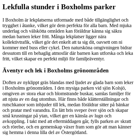
Lekfulla stunder i Boxholms parker
I Boxholm är lekplatserna utformade med både tillgänglighet och
trygghet i åtanke, vilket gör dem perfekta för alla barn. Med mjuka
underlag och välskötta områden kan föräldrar känna sig säkra
medan barnen leker fritt. Många lekplatser ligger nära
kollektivtrafik, vilket gör det enkelt att ta sig dit, oavsett om ni
kommer med buss eller cykel. Den natursköna omgivningen bidrar
dessutom till en behaglig atmosfär där barnen kan utforska och leka
fritt, vilket skapar en perfekt miljö för familjeäventyr.
Äventyr och lek i Boxholms grönområden
Doften av nyklippt gräs blandas med ljudet av glada barn som leker
i Boxholms grönområden. I den mysiga parken vid sjön Kolsjö,
omgiven av stora ekar och blomstrande buskar, samlas familjer för
att njuta av en dag utomhus. Här finns både klätterställningar och
rutschkanor som inbjuder till lek, medan föräldrar sitter på bänkar
och pratar med varandra. En lätt bris sveper över sjön och skapar
små krusningar på ytan, vilket ger en känsla av lugn och
avkoppling. I takt med att eftermiddagen går, fylls parken av skratt
och rörelse, och en gemenskap växer fram som gör att man känner
sig hemma i denna lilla del av Östergötland.