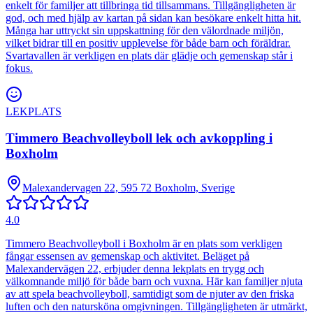
enkelt för familjer att tillbringa tid tillsammans. Tillgängligheten är
god, och med hjälp av kartan på sidan kan besökare enkelt hitta hit.
Många har uttryckt sin uppskattning för den välordnade miljön,
vilket bidrar till en positiv upplevelse för både barn och föräldrar.
Svartavallen är verkligen en plats där glädje och gemenskap står i
fokus.
LEKPLATS
Timmero Beachvolleyboll lek och avkoppling i
Boxholm
Malexandervagen 22, 595 72 Boxholm, Sverige
4.0
Timmero Beachvolleyboll i Boxholm är en plats som verkligen
fångar essensen av gemenskap och aktivitet. Beläget på
Malexandervägen 22, erbjuder denna lekplats en trygg och
välkomnande miljö för både barn och vuxna. Här kan familjer njuta
av att spela beachvolleyboll, samtidigt som de njuter av den friska
luften och den natursköna omgivningen. Tillgängligheten är utmärkt,