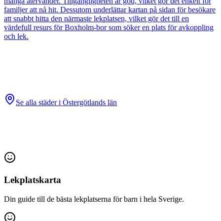
många återvänder. Tillgängligheten är god, vilket gör det enkelt för
familjer att nå hit. Dessutom underlättar kartan på sidan för besökare
att snabbt hitta den närmaste lekplatsen, vilket gör det till en
värdefull resurs för Boxholm-bor som söker en plats för avkoppling
och lek.
Se alla städer i
Östergötlands län
Lekplatskarta
Din guide till de bästa lekplatserna för barn i hela Sverige.