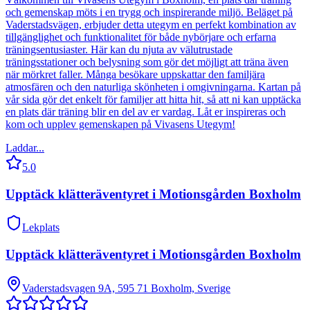
och gemenskap möts i en trygg och inspirerande miljö. Beläget på
Vaderstadsvägen, erbjuder detta utegym en perfekt kombination av
tillgänglighet och funktionalitet för både nybörjare och erfarna
träningsentusiaster. Här kan du njuta av välutrustade
träningsstationer och belysning som gör det möjligt att träna även
när mörkret faller. Många besökare uppskattar den familjära
atmosfären och den naturliga skönheten i omgivningarna. Kartan på
vår sida gör det enkelt för familjer att hitta hit, så att ni kan upptäcka
en plats där träning blir en del av er vardag. Låt er inspireras och
kom och upplev gemenskapen på Vivasens Utegym!
Laddar...
5.0
Upptäck klätteräventyret i Motionsgården Boxholm
Lekplats
Upptäck klätteräventyret i Motionsgården Boxholm
Vaderstadsvagen 9A, 595 71 Boxholm, Sverige