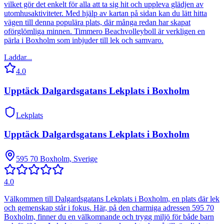
vilket gör det enkelt för alla att ta sig hit och uppleva glädjen av
utomhusaktiviteter. Med hjälp av kartan på sidan kan du lätt hitta
vägen till denna populära plats, där många redan har skapat
oförglömliga minnen. Timmero Beachvolleyboll är verkligen en
pärla i Boxholm som inbjuder till lek och samvaro.
Laddar...
4.0
Upptäck Dalgardsgatans Lekplats i Boxholm
Lekplats
Upptäck Dalgardsgatans Lekplats i Boxholm
595 70 Boxholm, Sverige
4.0
Välkommen till Dalgardsgatans Lekplats i Boxholm, en plats där lek
och gemenskap står i fokus. Här, på den charmiga adressen 595 70
Boxholm, finner du en välkomnande och trygg miljö för både barn