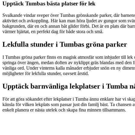
Upptäck Tumbas bästa platser för lek
Svalkande vindar sveper över Tumbas grönskande parker, där barnens s
aktivitet och avkoppling. Här kan man höra ljudet av gungor som svänge
bakgrunden, där en och annan båt glider förbi. Det är en plats där ba
värmer hjärtat, en perfekt dag för både stora och små.
Lekfulla stunder i Tumbas gröna parker
I Tumbas gröna parker finns en magisk atmosfär som inbjuder till lek 
springa över ängen, medan doften av nyklippt gräs blandas med den fri
vänliga ord. Under vinterns kalla månader erbjuder snön en ny dimens
möjligheter för lekfulla stunder, oavsett årstid.
Upptäck barnvänliga lekplatser i Tumba n
För att göra sökandet efter lekplatser i Tumba ännu enklare har vi skap
känsla för vilken lekplats som passar just din familj bäst. Ta chansen a
enkelt planera er nästa utelek och skapa fina minnen tillsammans.