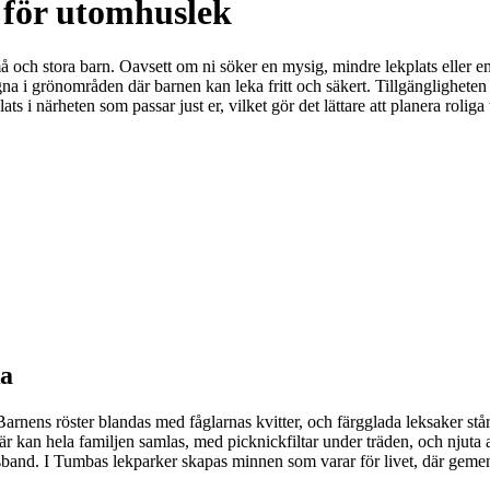
 för utomhuslek
 och stora barn. Oavsett om ni söker en mysig, mindre lekplats eller en s
gna i grönområden där barnen kan leka fritt och säkert. Tillgängligheten
ts i närheten som passar just er, vilket gör det lättare att planera roliga 
ka
arnens röster blandas med fåglarnas kvitter, och färgglada leksaker står
Här kan hela familjen samlas, med picknickfiltar under träden, och njuta 
sband. I Tumbas lekparker skapas minnen som varar för livet, där geme