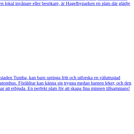
r en lokal invånare eller besökare, är Hagelbyparken en plats där glädje
staden Tumba, kan barn springa fritt och utforska en välutrustad
 dag utomhus. Föräldrar kan känna sig trygga medan barnen leker, och den
ar att erbjuda. En perfekt plats för att skapa fina minnen tillsammans!