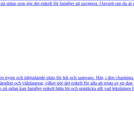
ta på sidan som gör det enkelt för familjer att navigera. Oavsett om du ä
 en trygg och inbjudande plats för lek och samvaro. Här, i den charmiga 
gängligt och välplanerat, vilket gör det enkelt för alla att njuta av en
 på sidan kan familjer enkelt hitta hit och upptäcka allt vad lekplatsen h