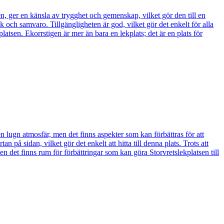
 ger en känsla av trygghet och gemenskap, vilket gör den till en
ek och samvaro. Tillgängligheten är god, vilket gör det enkelt för alla
kplatsen. Ekorrstigen är mer än bara en lekplats; det är en plats för
 lugn atmosfär, men det finns aspekter som kan förbättras för att
 på sidan, vilket gör det enkelt att hitta till denna plats. Trots att
en det finns rum för förbättringar som kan göra Storvretslekplatsen till