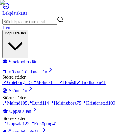
Lekplatskarta
Hem
Populära län
🏛️
Stockholms län
🏢
Västra Götalands län
Större städer
📍
Göteborg
115
📍
Mölndal
111
📍
Borås
8
📍
Trollhättan
41
🏖️
Skåne län
Större städer
📍
Malmö
105
📍
Lund
114
📍
Helsingborg
75
📍
Kristianstad
109
🎓
Uppsala län
Större städer
📍
Uppsala
122
📍
Enköping
41
🌳
Östergötlands län