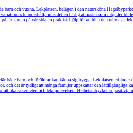
e barn och vuxna. Lekplatsen, belägen i den natursköna Hagelbyparken,
s variation och underhåll, finns det en härlig atmosfär som inbjuder till l
d på, är kartan på vår sida en praktisk hjälp för att hitta den närmaste le
där både barn och föräldrar kan känna sig trygga. Lekplatsen erbjuder en
 och det är tydligt att många familjer uppskattar den lättillgängliga kartan
r att öka säkerheten och lekupplevelsen. Helhetsintrycket är positivt, m