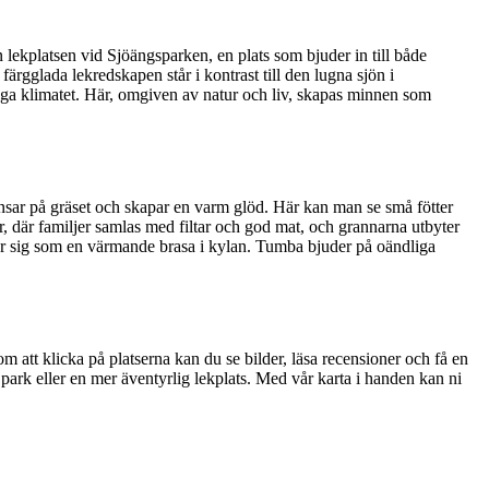
lekplatsen vid Sjöängsparken, en plats som bjuder in till både
ärgglada lekredskapen står i kontrast till den lugna sjön i
liga klimatet. Här, omgiven av natur och liv, skapas minnen som
ansar på gräset och skapar en varm glöd. Här kan man se små fötter
, där familjer samlas med filtar och god mat, och grannarna utbyter
der sig som en värmande brasa i kylan. Tumba bjuder på oändliga
om att klicka på platserna kan du se bilder, läsa recensioner och få en
n park eller en mer äventyrlig lekplats. Med vår karta i handen kan ni