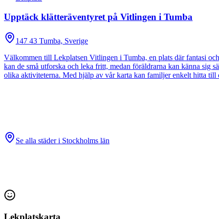
Upptäck klätteräventyret på Vitlingen i Tumba
147 43 Tumba, Sverige
Välkommen till Lekplatsen Vitlingen i Tumba, en plats där fantasi och
kan de små utforska och leka fritt, medan föräldrarna kan känna sig säkra 
olika aktiviteterna. Med hjälp av vår karta kan familjer enkelt hitta ti
Se alla städer i
Stockholms län
Lekplatskarta