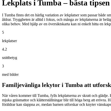
Lekplats i Tumba – bästa tipsen
I Tumba finns det en härlig variation av lekplatser som passar både små
åldrar. Tryggheten är alltid i fokus, och många av lekplatserna är belä
olika behov. Med hjälp av en översiktskarta kan ni enkelt hitta en lekpla
5
lekplatser
4.2
snittbetyg
3
med bilder
Familjevänliga lekytor i Tumba att utfors
När våren kommer till Tumba, fylls lekplatserna av skratt och glädje. B
mjuka gräsmattor och klätterställningar blir till höga berg att erövra. 
föräldrar kan slappna av, medan barnen utforskar och knyter vänskap