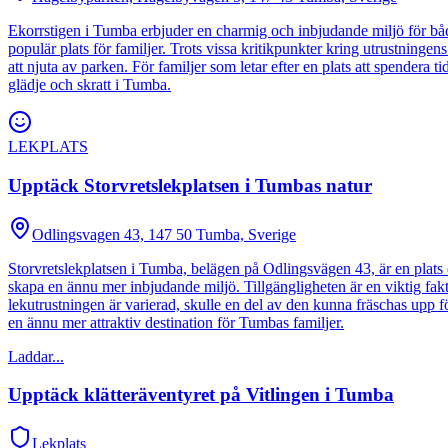
Ekorrstigen i Tumba erbjuder en charmig och inbjudande miljö för båd
populär plats för familjer. Trots vissa kritikpunkter kring utrustningen
att njuta av parken. För familjer som letar efter en plats att spendera ti
glädje och skratt i Tumba.
LEKPLATS
Upptäck Storvretslekplatsen i Tumbas natur
Odlingsvagen 43, 147 50 Tumba, Sverige
Storvretslekplatsen i Tumba, belägen på Odlingsvägen 43, är en plats 
skapa en ännu mer inbjudande miljö. Tillgängligheten är en viktig faktor,
lekutrustningen är varierad, skulle en del av den kunna fräschas upp fö
en ännu mer attraktiv destination för Tumbas familjer.
Laddar...
Upptäck klätteräventyret på Vitlingen i Tumba
Lekplats