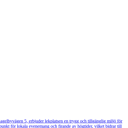
gelbyvägen 5, erbjuder lekplatsen en trygg och tillgänglig miljö för
punkt för lokala evenemang och firande av högtider, vilket bidrar till