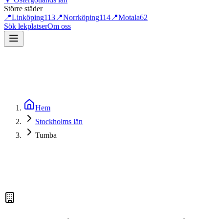
Större städer
📍
Linköping
113
📍
Norrköping
114
📍
Motala
62
Sök lekplatser
Om oss
Hem
Stockholms län
Tumba