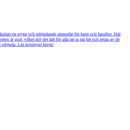
ekplats en trygg och inbjudande atmosfär för barn och familjer. Här
en är god, vilket gör det lätt för alla att ta sig hit och njuta av de
t erbjuda. Låt äventyret börja!