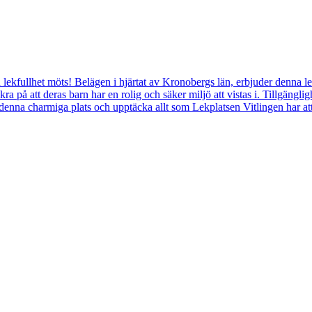
 lekfullhet möts! Belägen i hjärtat av Kronobergs län, erbjuder denna l
på att deras barn har en rolig och säker miljö att vistas i. Tillgänglighet
ll denna charmiga plats och upptäcka allt som Lekplatsen Vitlingen har at