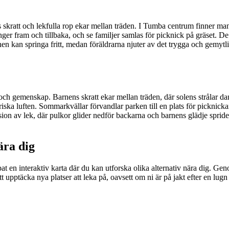
kratt och lekfulla rop ekar mellan träden. I Tumba centrum finner man 
r fram och tillbaka, och se familjer samlas för picknick på gräset. De f
rnen kan springa fritt, medan föräldrarna njuter av det trygga och gemyt
och gemenskap. Barnens skratt ekar mellan träden, där solens strålar d
ska luften. Sommarkvällar förvandlar parken till en plats för picknickar
ion av lek, där pulkor glider nedför backarna och barnens glädje spri
ära dig
at en interaktiv karta där du kan utforska olika alternativ nära dig. Gen
tt upptäcka nya platser att leka på, oavsett om ni är på jakt efter en lug