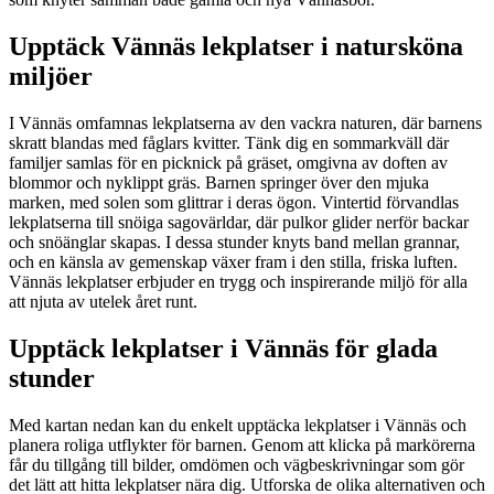
Upptäck Vännäs lekplatser i natursköna
miljöer
I Vännäs omfamnas lekplatserna av den vackra naturen, där barnens
skratt blandas med fåglars kvitter. Tänk dig en sommarkväll där
familjer samlas för en picknick på gräset, omgivna av doften av
blommor och nyklippt gräs. Barnen springer över den mjuka
marken, med solen som glittrar i deras ögon. Vintertid förvandlas
lekplatserna till snöiga sagovärldar, där pulkor glider nerför backar
och snöänglar skapas. I dessa stunder knyts band mellan grannar,
och en känsla av gemenskap växer fram i den stilla, friska luften.
Vännäs lekplatser erbjuder en trygg och inspirerande miljö för alla
att njuta av utelek året runt.
Upptäck lekplatser i Vännäs för glada
stunder
Med kartan nedan kan du enkelt upptäcka lekplatser i Vännäs och
planera roliga utflykter för barnen. Genom att klicka på markörerna
får du tillgång till bilder, omdömen och vägbeskrivningar som gör
det lätt att hitta lekplatser nära dig. Utforska de olika alternativen och