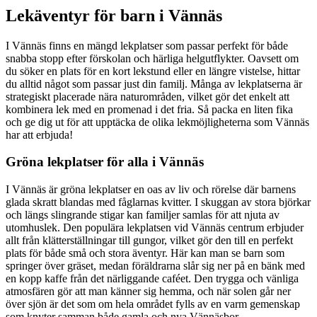
Lekäventyr för barn i Vännäs
I Vännäs finns en mängd lekplatser som passar perfekt för både
snabba stopp efter förskolan och härliga helgutflykter. Oavsett om
du söker en plats för en kort lekstund eller en längre vistelse, hittar
du alltid något som passar just din familj. Många av lekplatserna är
strategiskt placerade nära naturområden, vilket gör det enkelt att
kombinera lek med en promenad i det fria. Så packa en liten fika
och ge dig ut för att upptäcka de olika lekmöjligheterna som Vännäs
har att erbjuda!
Gröna lekplatser för alla i Vännäs
I Vännäs är gröna lekplatser en oas av liv och rörelse där barnens
glada skratt blandas med fåglarnas kvitter. I skuggan av stora björkar
och längs slingrande stigar kan familjer samlas för att njuta av
utomhuslek. Den populära lekplatsen vid Vännäs centrum erbjuder
allt från klätterställningar till gungor, vilket gör den till en perfekt
plats för både små och stora äventyr. Här kan man se barn som
springer över gräset, medan föräldrarna slår sig ner på en bänk med
en kopp kaffe från det närliggande caféet. Den trygga och vänliga
atmosfären gör att man känner sig hemma, och när solen går ner
över sjön är det som om hela området fylls av en varm gemenskap
som knyter samman både gamla och nya Vännäsbor.