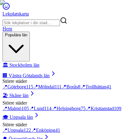
Lekplatskarta
Hem
Populära län
🏛️
Stockholms län
🏢
Västra Götalands län
Större städer
📍
Göteborg
115
📍
Mölndal
111
📍
Borås
8
📍
Trollhättan
41
🏖️
Skåne län
Större städer
📍
Malmö
105
📍
Lund
114
📍
Helsingborg
75
📍
Kristianstad
109
🎓
Uppsala län
Större städer
📍
Uppsala
122
📍
Enköping
41
🌳
Östergötlands län