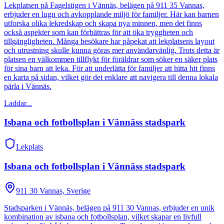
Lekplatsen på Fagelstigen i Vännäs, belägen på 911 35 Vannas,
erbjuder en lugn och avkopplande miljö för familjer. Här kan barnen
utforska olika lekredskap och skapa nya minnen, men det finns
också aspekter som kan förbättras för att öka tryggheten och
tillgängligheten. Många besökare har påpekat att lekplatsens layout
och utrustning skulle kunna göras mer användarvänlig. Trots detta är
platsen en välkommen tillflykt för föräldrar som söker en säker plats
för sina barn att leka. För att underlätta för familjer att hitta hit finns
en karta på sidan, vilket gör det enklare att navigera till denna lokala
pärla i Vännäs.
Laddar...
Isbana och fotbollsplan i Vännäss stadspark
Lekplats
Isbana och fotbollsplan i Vännäss stadspark
911 30 Vannas, Sverige
Stadsparken i Vännäs, belägen på 911 30 Vannas, erbjuder en unik
kombination av isbana och fotbollsplan, vilket skapar en livfull