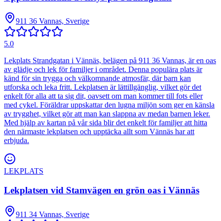
911 36 Vannas, Sverige
5.0
Lekplats Strandgatan i Vännäs, belägen på 911 36 Vannas, är en oas
av glädje och lek för familjer i området. Denna populära plats är
känd för sin trygga och välkomnande atmosfär, där barn kan
utforska och leka fritt. Lekplatsen är lättillgänglig, vilket gör det
enkelt för alla att ta sig dit, oavsett om man kommer till fots eller
med cykel. Föräldrar uppskattar den lugna miljön som ger en känsla
av trygghet, vilket gör att man kan slappna av medan barnen leker.
Med hjälp av kartan på vår sida blir det enkelt för familjer att hitta
den närmaste lekplatsen och upptäcka allt som Vännäs har att
erbjuda.
LEKPLATS
Lekplatsen vid Stamvägen en grön oas i Vännäs
911 34 Vannas, Sverige