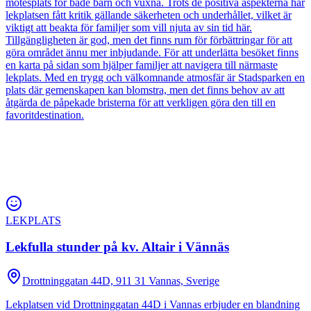
mötesplats för både barn och vuxna. Trots de positiva aspekterna har
lekplatsen fått kritik gällande säkerheten och underhållet, vilket är
viktigt att beakta för familjer som vill njuta av sin tid här.
Tillgängligheten är god, men det finns rum för förbättringar för att
göra området ännu mer inbjudande. För att underlätta besöket finns
en karta på sidan som hjälper familjer att navigera till närmaste
lekplats. Med en trygg och välkomnande atmosfär är Stadsparken en
plats där gemenskapen kan blomstra, men det finns behov av att
åtgärda de påpekade bristerna för att verkligen göra den till en
favoritdestination.
LEKPLATS
Lekfulla stunder på kv. Altair i Vännäs
Drottninggatan 44D, 911 31 Vannas, Sverige
Lekplatsen vid Drottninggatan 44D i Vannas erbjuder en blandning