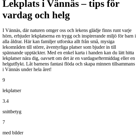
Lekplats i Vännäs – tips för
vardag och helg
I Vännäs, där naturen omger oss och lekens glädje finns runt varje
hörn, erbjuder lekplatserna en trygg och inspirerande miljö för barn i
alla åldrar. Här kan familjer utforska allt från små, mysiga
lekområden till större, äventyrliga platser som bjuder in till
spännande upptäckter. Med en enkel karta i handen kan du lätt hitta
lekplatser nära dig, oavsett om det är en vardagseftermiddag eller en
helgutflykt. Låt barnens fantasi flöda och skapa minnen tillsammans
i Vännäs under hela året!
9
lekplatser
3.4
snittbetyg
7
med bilder