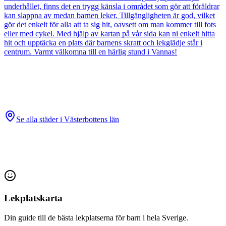
underhållet, finns det en trygg känsla i området som gör att föräldrar
kan slappna av medan barnen leker. Tillgängligheten är god, vilket
gör det enkelt för alla att ta sig hit, oavsett om man kommer till fots
eller med cykel. Med hjälp av kartan på vår sida kan ni enkelt hitta
hit och upptäcka en plats där barnens skratt och lekglädje står i
centrum. Varmt välkomna till en härlig stund i Vannas!
Se alla städer i
Västerbottens län
Lekplatskarta
Din guide till de bästa lekplatserna för barn i hela Sverige.