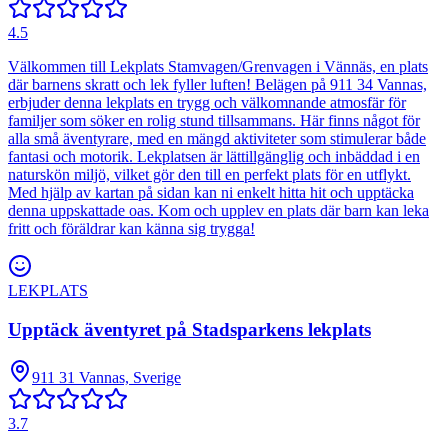
4.5
Välkommen till Lekplats Stamvagen/Grenvagen i Vännäs, en plats
där barnens skratt och lek fyller luften! Belägen på 911 34 Vannas,
erbjuder denna lekplats en trygg och välkomnande atmosfär för
familjer som söker en rolig stund tillsammans. Här finns något för
alla små äventyrare, med en mängd aktiviteter som stimulerar både
fantasi och motorik. Lekplatsen är lättillgänglig och inbäddad i en
naturskön miljö, vilket gör den till en perfekt plats för en utflykt.
Med hjälp av kartan på sidan kan ni enkelt hitta hit och upptäcka
denna uppskattade oas. Kom och upplev en plats där barn kan leka
fritt och föräldrar kan känna sig trygga!
LEKPLATS
Upptäck äventyret på Stadsparkens lekplats
911 31 Vannas, Sverige
3.7