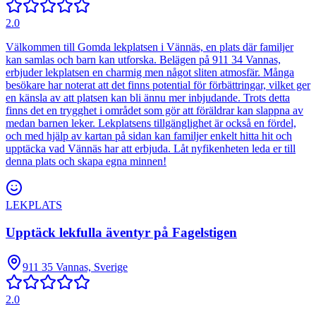
2.0
Välkommen till Gomda lekplatsen i Vännäs, en plats där familjer
kan samlas och barn kan utforska. Belägen på 911 34 Vannas,
erbjuder lekplatsen en charmig men något sliten atmosfär. Många
besökare har noterat att det finns potential för förbättringar, vilket ger
en känsla av att platsen kan bli ännu mer inbjudande. Trots detta
finns det en trygghet i området som gör att föräldrar kan slappna av
medan barnen leker. Lekplatsens tillgänglighet är också en fördel,
och med hjälp av kartan på sidan kan familjer enkelt hitta hit och
upptäcka vad Vännäs har att erbjuda. Låt nyfikenheten leda er till
denna plats och skapa egna minnen!
LEKPLATS
Upptäck lekfulla äventyr på Fagelstigen
911 35 Vannas, Sverige
2.0