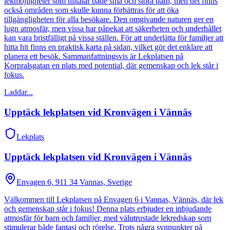
lekmöjligheter som tilltalar både små och stora barn, men det finns
också områden som skulle kunna förbättras för att öka
tillgängligheten för alla besökare. Den omgivande naturen ger en
lugn atmosfär, men vissa har påpekat att säkerheten och underhållet
kan vara bristfälligt på vissa ställen. För att underlätta för familjer att
hitta hit finns en praktisk karta på sidan, vilket gör det enklare att
planera ett besök. Sammanfattningsvis är Lekplatsen på
Korpralsgatan en plats med potential, där gemenskap och lek står i
fokus.
Laddar...
Upptäck lekplatsen vid Kronvägen i Vännäs
Lekplats
Upptäck lekplatsen vid Kronvägen i Vännäs
Envagen 6, 911 34 Vannas, Sverige
Välkommen till Lekplatsen på Envagen 6 i Vannas, Vännäs, där lek
och gemenskap står i fokus! Denna plats erbjuder en inbjudande
atmosfär för barn och familjer, med välutrustade lekredskap som
stimulerar både fantasi och rörelse. Trots några synpunkter på