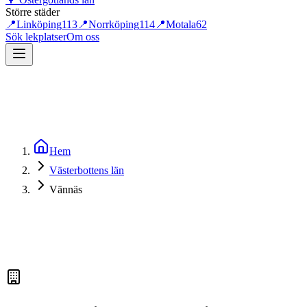
Större städer
📍
Linköping
113
📍
Norrköping
114
📍
Motala
62
Sök lekplatser
Om oss
Hem
Västerbottens län
Vännäs