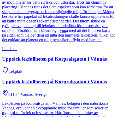
av möjligheter för barn att leka och utforska. Trots sin charmiga
placering i Vännäs finns det flera aspekter som kan förbättras för att
skapa en ännu tryggare och mer tillgänglig miljö för familjer. Många
besökare har påpekat att lekutrustningen skulle kunna uppdateras för
att bättre möta dagens säkerhetsstandarder. Dessutom skulle en
tydligare vägledning till lekplatsen underlätta för de som är nya i
området. Föräldrar kan känna sig trygga med att det finns en karta
på sidan som hjälper dem att hitta den närmaste lekplatsen, vilket gör
det enklare att planera en rolig och säker utflykt med barnen.
Laddar...
Upptäck lekfullheten på Korpralsgatan i Vännäs
Lekplats
Upptäck lekfullheten på Korpralsgatan i Vännäs
911 34 Vannas, Sverige
Lekplatsen på Korpralsgatan i Vännäs, belägen i den natursköna
Vannas, erbjuder en avkopplande miljö för familjer som söker en
trygg plats för lek och samvaro. Här finns en blandning av