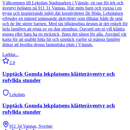
Välkommen till Lekplats Stadsparken i Vännäs, en oas för lek och
äventyr belägen på 911 31 Vannas. Här möts barn och vuxna i en
trygg och inspirerande miljö där kreativiteten får flöda. Lekplatsen
erbjuder en mängd spännande aktiviteter som tilltalar både de små
och de lite större barnen. Med sin tillgängliga design är det enkelt för
hela familjen att njuta av en dag utomhus. Oavsett om ni vill klättra,
gunga eller bara ha en picknick, finns det något för alla. Använd vår
karta för att snabbt hitta hit och upptäck varför så många familjer
älskar att besöka denna fantastiska plats i Vännäs.
Laddar...
2.0
Upptäck Gomda lekplatsens klätteräventyr och
rofyllda stunder
Lekplats
Upptäck Gomda lekplatsens klätteräventyr och
rofyllda stunder
911 34 Vannas, Sverige