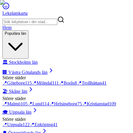
Lekplatskarta
Hem
Populära län
🏛️
Stockholms län
🏢
Västra Götalands län
Större städer
📍
Göteborg
115
📍
Mölndal
111
📍
Borås
8
📍
Trollhättan
41
🏖️
Skåne län
Större städer
📍
Malmö
105
📍
Lund
114
📍
Helsingborg
75
📍
Kristianstad
109
🎓
Uppsala län
Större städer
📍
Uppsala
122
📍
Enköping
41
🌳
Östergötlands län