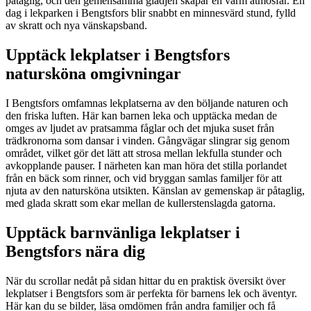
påtaglig, och den gemensamma glädjen skapar en varm atmosfär. En
dag i lekparken i Bengtsfors blir snabbt en minnesvärd stund, fylld
av skratt och nya vänskapsband.
Upptäck lekplatser i Bengtsfors
natursköna omgivningar
I Bengtsfors omfamnas lekplatserna av den böljande naturen och
den friska luften. Här kan barnen leka och upptäcka medan de
omges av ljudet av pratsamma fåglar och det mjuka suset från
trädkronorna som dansar i vinden. Gångvägar slingrar sig genom
området, vilket gör det lätt att strosa mellan lekfulla stunder och
avkopplande pauser. I närheten kan man höra det stilla porlandet
från en bäck som rinner, och vid bryggan samlas familjer för att
njuta av den natursköna utsikten. Känslan av gemenskap är påtaglig,
med glada skratt som ekar mellan de kullerstenslagda gatorna.
Upptäck barnvänliga lekplatser i
Bengtsfors nära dig
När du scrollar nedåt på sidan hittar du en praktisk översikt över
lekplatser i Bengtsfors som är perfekta för barnens lek och äventyr.
Här kan du se bilder, läsa omdömen från andra familjer och få