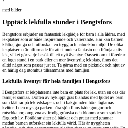
7
med bilder
Upptäck lekfulla stunder i Bengtsfors
Bengtsfors erbjuder en fantastisk lekglädje för barn i alla åldrar, med
lekplatser som är både inspirerande och varierande. Här kan barnen
klättra, gunga och utforska i en trygg och naturskön miljö. De olika
lekplatserna är utformade för att stimulera fantasin och främja aktiv
lek, vilket gör varje besök till ett nytt äventyr. Oavsett om ni föredrar
en lugn stund i en park eller en mer äventyrlig lekplats, finns det
alltid något som passar just er. Ta gärna med en picknick och njut av
en härlig dag utomhus tillsammans med familjen!
Lekfulla äventyr för hela familjen i Bengtsfors
I Bengtsfors är lekplatserna inte bara en plats för lek, utan en oas där
familjer samlas. Doften av nyklippt gräs blandas med ljudet av barn
som klättrar på lekredskapen, och i bakgrunden hörs fåglarnas
kvitter. I den mysiga parken nära sjön finns både gungor och
rutschkanor, omgivna av frodig grönska och blommor som sprider
färg och liv. Föräldrar sitter på bänkar och pratar med grannar
medan barnen utforskar sin lekfulla värld. Här är tryggheten