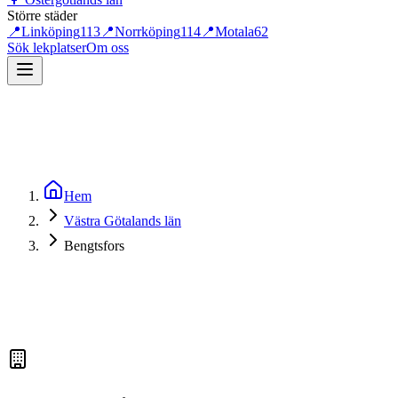
Större städer
📍
Linköping
113
📍
Norrköping
114
📍
Motala
62
Sök lekplatser
Om oss
Hem
Västra Götalands län
Bengtsfors