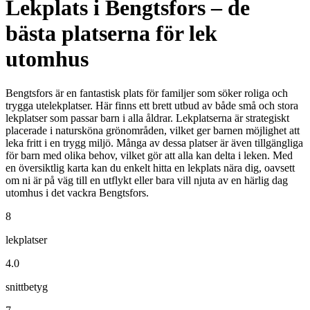
Lekplats i Bengtsfors – de
bästa platserna för lek
utomhus
Bengtsfors är en fantastisk plats för familjer som söker roliga och
trygga utelekplatser. Här finns ett brett utbud av både små och stora
lekplatser som passar barn i alla åldrar. Lekplatserna är strategiskt
placerade i natursköna grönområden, vilket ger barnen möjlighet att
leka fritt i en trygg miljö. Många av dessa platser är även tillgängliga
för barn med olika behov, vilket gör att alla kan delta i leken. Med
en översiktlig karta kan du enkelt hitta en lekplats nära dig, oavsett
om ni är på väg till en utflykt eller bara vill njuta av en härlig dag
utomhus i det vackra Bengtsfors.
8
lekplatser
4.0
snittbetyg