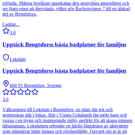
erbjuda. Många besökare uppskattar den gemytliga atmosfären och
ser fram emot att återvända, vilket gör Backenvägen 7 till en älskad
del av Bengtsfors.
Laddar...
3.0
Upptäck Bengtsforss bästa badplatser för familjen
Lekplats
Upptäck Bengtsforss bästa badplatser för familjen
666 91 Bengtsfors, Sverige
3.0
Välkommen till Lekplats i Bengtsfors, en plats där lek och
gemenskap står i fokus. Här i Västra Götalands län möts barn och
vuxna i en trygg och inspirerande miljö, perfekt för att skapa minnen
tillsammans. Lekplatsen erbjuder en härlig blandning av aktiviteter
som stimulerar både fantasi och rörelseglädje. Oavsett om ni är på