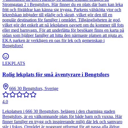
Stromgatan 2 i Bengtsfors. Här finner du en plats där barn kan leka
fritt och föräldrar kan känna sig trygga. Parkens välskötta ytor och
lekredskap inbjuder till glädje och skratt, vilket gör den till en
populär destination för familjer i området. Tillgängligheten är god,
vilket gör det enkelt att nå lekplatsen oavsett om du kommer till fots
eller med barnvagn. För att underlätta för besökare finns en karta på
sidan som hjälper familjer att hitta den närmaste platsen att njuta av.
EKA parken är verkligen en oas för lek och gemenskap i
Bengtsfors!
LEKPLATS
Rolig lekplats för små äventyrare i Bengtsfors
666 30 Bengtsfors, Sverige
4.0
Lekplatsen i 666 30 Bengtsfors, belägen i den charmiga staden
Bengtsfors, är en välkomnande plats för både barn och vuxna. Här
finner familjer en trygg och inspirerande miljö där lek och samvaro
står i fokus. Området är noggrant utformat för att passa alla åldrar,