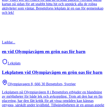
kartan på sidan för att snabbt hitta hit och upptäck alla de roliga
aktiviteter som väntar. Bengtsforss lekplats är en oas för gemenskap
och lek!
Laddar...
en vid Olympiavägen en grön oas för barn
Lekplats
Lekplatsen vid Olympiavägen en grön oas för barn
Olympiavagen 8, 666 30 Bengtsfors, Sverige
Lekplatsen på Olympiavägen 8 i Bengtsfors erbjuder en blandning
av möjligheter för både lek och avkoppling. Trots att den har en fin
placering, har den fått kritik för att vissa områden kan kännas
otrygga, särskilt under kvällstid. Tillgängligheten är en annan aspekt