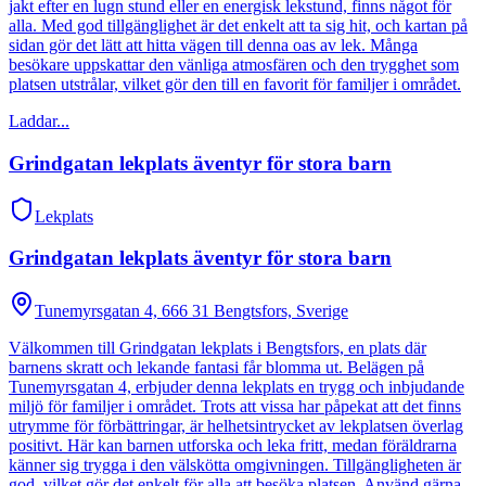
jakt efter en lugn stund eller en energisk lekstund, finns något för
alla. Med god tillgänglighet är det enkelt att ta sig hit, och kartan på
sidan gör det lätt att hitta vägen till denna oas av lek. Många
besökare uppskattar den vänliga atmosfären och den trygghet som
platsen utstrålar, vilket gör den till en favorit för familjer i området.
Laddar...
Grindgatan lekplats äventyr för stora barn
Lekplats
Grindgatan lekplats äventyr för stora barn
Tunemyrsgatan 4, 666 31 Bengtsfors, Sverige
Välkommen till Grindgatan lekplats i Bengtsfors, en plats där
barnens skratt och lekande fantasi får blomma ut. Belägen på
Tunemyrsgatan 4, erbjuder denna lekplats en trygg och inbjudande
miljö för familjer i området. Trots att vissa har påpekat att det finns
utrymme för förbättringar, är helhetsintrycket av lekplatsen överlag
positivt. Här kan barnen utforska och leka fritt, medan föräldrarna
känner sig trygga i den välskötta omgivningen. Tillgängligheten är
god, vilket gör det enkelt för alla att besöka platsen. Använd gärna