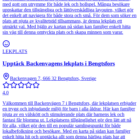
med gott om utrymme för både lek och bollspel. Många besökare
uppskattar den tillgängliga och lättöverskådliga layouten, vilket gör
det enkelt att navigera för både stora och små. För dem som söker en
plats att njuta av kvalitetstid tillsammans, är denna lekplats ett
utmärkt val. Med hjälp av kartan på sidan kan familjer enkelt hitta
sin väg till denna omtyckta plats och skapa minnen som varar.
LEKPLATS
Upptäck Backenvagens lekplats i Bengtsfors
Backenvagen 7, 666 32 Bengtsfors, Sverige
4.0
Välkommen till Backenvägen 7 i Bengtsfors, där lekplatsen erbjuder
en trygg och inbjudande miljö för barn i alla åldrar. Här kan familjer
njuta av en välskött och stimulerande plats där barnens lek och
fantasi får blomma ut. Lekplatsens tillgänglighet gör den lätt att nå
för alla, vilket gör den till en populär samlingspunkt för både
lokalbefolkning och besökare. Med en karta på sidan kan familjer
enkelt hitta hit och upptäcka allt som denna härliga plats har att