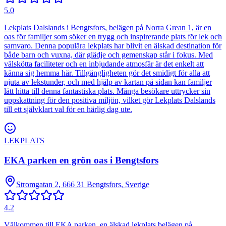
5.0
Lekplats Dalslands i Bengtsfors, belägen på Norra Grean 1, är en
oas för familjer som söker en trygg och inspirerande plats för lek och
samvaro. Denna populära lekplats har blivit en älskad destination för
både barn och vuxna, där glädje och gemenskap står i fokus. Med
välskötta faciliteter och en inbjudande atmosfär är det enkelt att
känna sig hemma här. Tillgängligheten gör det smidigt för alla att
njuta av lekstunder, och med hjälp av kartan på sidan kan familjer
lätt hitta till denna fantastiska plats. Många besökare uttrycker sin
uppskattning för den positiva miljön, vilket gör Lekplats Dalslands
till ett självklart val för en härlig dag ute.
LEKPLATS
EKA parken en grön oas i Bengtsfors
Stromgatan 2, 666 31 Bengtsfors, Sverige
4.2
Välkommen till EKA parken, en älskad lekplats belägen på