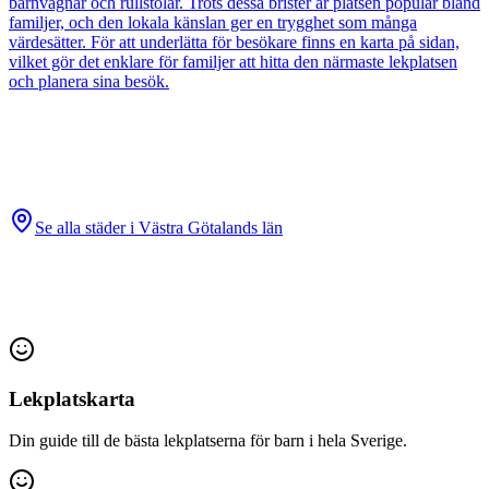
barnvagnar och rullstolar. Trots dessa brister är platsen populär bland
familjer, och den lokala känslan ger en trygghet som många
värdesätter. För att underlätta för besökare finns en karta på sidan,
vilket gör det enklare för familjer att hitta den närmaste lekplatsen
och planera sina besök.
Se alla städer i
Västra Götalands län
Lekplatskarta
Din guide till de bästa lekplatserna för barn i hela Sverige.