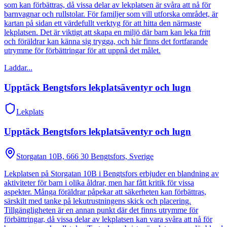
som kan förbättras, då vissa delar av lekplatsen är svåra att nå för
barnvagnar och rullstolar. För familjer som vill utforska området, är
kartan på sidan ett värdefullt verktyg för att hitta den närmaste
lekplatsen. Det är viktigt att skapa en miljö där barn kan leka fritt
och föräldrar kan känna sig trygga, och här finns det fortfarande
utrymme för förbättringar för att uppnå det målet.
Laddar...
Upptäck Bengtsfors lekplatsäventyr och lugn
Lekplats
Upptäck Bengtsfors lekplatsäventyr och lugn
Storgatan 10B, 666 30 Bengtsfors, Sverige
Lekplatsen på Storgatan 10B i Bengtsfors erbjuder en blandning av
aktiviteter för barn i olika åldrar, men har fått kritik för vissa
aspekter. Många föräldrar påpekar att säkerheten kan förbättras,
särskilt med tanke på lekutrustningens skick och placering.
Tillgängligheten är en annan punkt där det finns utrymme för
förbättringar, då vissa delar av lekplatsen kan vara svåra att nå för