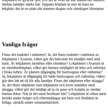
mellan familjer stärks här. Sippans lekplats är mer än bara en
lekplats; det är en plats där minnen skapas och vänskaper blomstrar.
Vanliga frågor
Finns det toaletter i närheten? Ja, det finns toaletter i närheten av
lekplatsen i Asarum, vilket gör det bekvämt för familjer med små
barn. Är lekplatsen inomhus eller utomhus? Lekplatsen i Asarum är
en utomhuslekplats, vilket ger barnen möjlighet att leka och utforska
i friska luften. Är platsen tillgänglig för barnvagnar eller rullstolar?
Ja, lekplatsen är tillgänglig för både barnvagnar och rullstolar, vilket
gör den lätt att nå för alla familjer. Finns det sittplatser eller skugga?
Ja, det finns sittplatser runt lekplatsen och även områden med
skugga, vilket gör det möjligt att ta en paus och koppla av medan
barnen leker. När är det mest besökare här? Lekplatsen är oftast mest
besökt under helger och eftermiddagar när barn och föräldrar är
lediga, särskilt under sommarhalvåret.