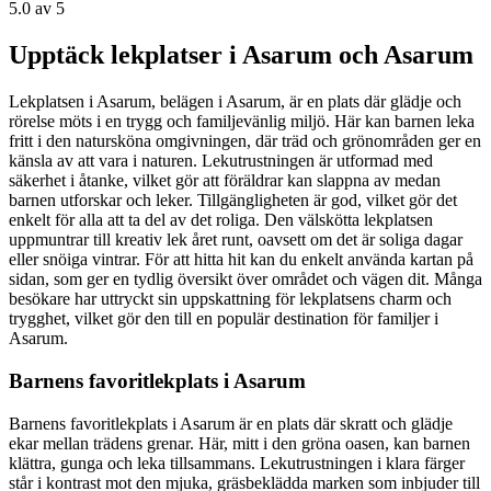
5.0
av 5
Upptäck lekplatser i Asarum och Asarum
Lekplatsen i Asarum, belägen i Asarum, är en plats där glädje och
rörelse möts i en trygg och familjevänlig miljö. Här kan barnen leka
fritt i den natursköna omgivningen, där träd och grönområden ger en
känsla av att vara i naturen. Lekutrustningen är utformad med
säkerhet i åtanke, vilket gör att föräldrar kan slappna av medan
barnen utforskar och leker. Tillgängligheten är god, vilket gör det
enkelt för alla att ta del av det roliga. Den välskötta lekplatsen
uppmuntrar till kreativ lek året runt, oavsett om det är soliga dagar
eller snöiga vintrar. För att hitta hit kan du enkelt använda kartan på
sidan, som ger en tydlig översikt över området och vägen dit. Många
besökare har uttryckt sin uppskattning för lekplatsens charm och
trygghet, vilket gör den till en populär destination för familjer i
Asarum.
Barnens favoritlekplats i Asarum
Barnens favoritlekplats i Asarum är en plats där skratt och glädje
ekar mellan trädens grenar. Här, mitt i den gröna oasen, kan barnen
klättra, gunga och leka tillsammans. Lekutrustningen i klara färger
står i kontrast mot den mjuka, gräsbeklädda marken som inbjuder till