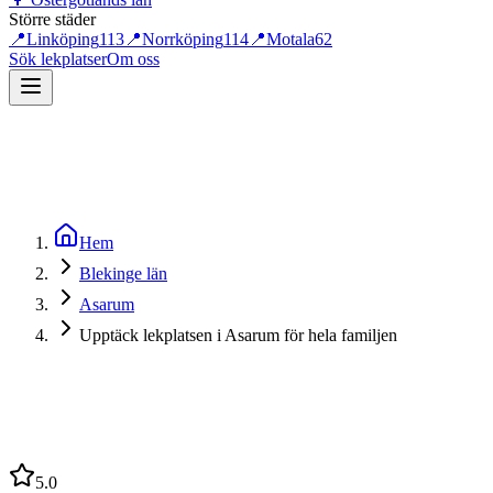
Större städer
📍
Linköping
113
📍
Norrköping
114
📍
Motala
62
Sök lekplatser
Om oss
Hem
Blekinge län
Asarum
Upptäck lekplatsen i Asarum för hela familjen
5.0