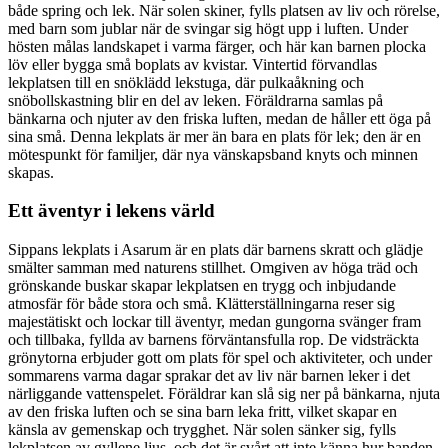
både spring och lek. När solen skiner, fylls platsen av liv och rörelse,
med barn som jublar när de svingar sig högt upp i luften. Under
hösten målas landskapet i varma färger, och här kan barnen plocka
löv eller bygga små boplats av kvistar. Vintertid förvandlas
lekplatsen till en snöklädd lekstuga, där pulkaåkning och
snöbollskastning blir en del av leken. Föräldrarna samlas på
bänkarna och njuter av den friska luften, medan de håller ett öga på
sina små. Denna lekplats är mer än bara en plats för lek; den är en
mötespunkt för familjer, där nya vänskapsband knyts och minnen
skapas.
Ett äventyr i lekens värld
Sippans lekplats i Asarum är en plats där barnens skratt och glädje
smälter samman med naturens stillhet. Omgiven av höga träd och
grönskande buskar skapar lekplatsen en trygg och inbjudande
atmosfär för både stora och små. Klätterställningarna reser sig
majestätiskt och lockar till äventyr, medan gungorna svänger fram
och tillbaka, fyllda av barnens förväntansfulla rop. De vidsträckta
grönytorna erbjuder gott om plats för spel och aktiviteter, och under
sommarens varma dagar sprakar det av liv när barnen leker i det
närliggande vattenspelet. Föräldrar kan slå sig ner på bänkarna, njuta
av den friska luften och se sina barn leka fritt, vilket skapar en
känsla av gemenskap och trygghet. När solen sänker sig, fylls
lekplatsen av gyllene ljus, och det är svårt att inte känna hur banden