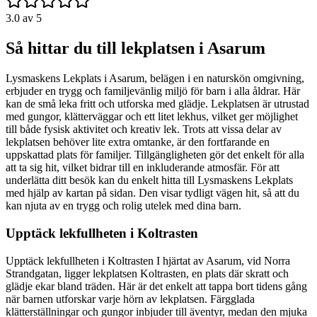
3.0
av 5
Så hittar du till lekplatsen i Asarum
Lysmaskens Lekplats i Asarum, belägen i en naturskön omgivning,
erbjuder en trygg och familjevänlig miljö för barn i alla åldrar. Här
kan de små leka fritt och utforska med glädje. Lekplatsen är utrustad
med gungor, klätterväggar och ett litet lekhus, vilket ger möjlighet
till både fysisk aktivitet och kreativ lek. Trots att vissa delar av
lekplatsen behöver lite extra omtanke, är den fortfarande en
uppskattad plats för familjer. Tillgängligheten gör det enkelt för alla
att ta sig hit, vilket bidrar till en inkluderande atmosfär. För att
underlätta ditt besök kan du enkelt hitta till Lysmaskens Lekplats
med hjälp av kartan på sidan. Den visar tydligt vägen hit, så att du
kan njuta av en trygg och rolig utelek med dina barn.
Upptäck lekfullheten i Koltrasten
Upptäck lekfullheten i Koltrasten I hjärtat av Asarum, vid Norra
Strandgatan, ligger lekplatsen Koltrasten, en plats där skratt och
glädje ekar bland träden. Här är det enkelt att tappa bort tidens gång
när barnen utforskar varje hörn av lekplatsen. Färgglada
klätterställningar och gungor inbjuder till äventyr, medan den mjuka