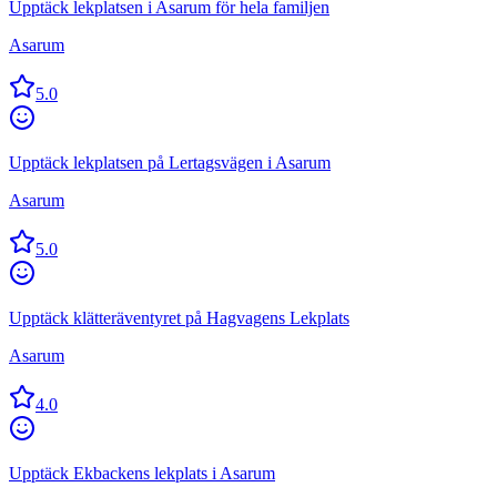
Upptäck lekplatsen i Asarum för hela familjen
Asarum
5.0
Upptäck lekplatsen på Lertagsvägen i Asarum
Asarum
5.0
Upptäck klätteräventyret på Hagvagens Lekplats
Asarum
4.0
Upptäck Ekbackens lekplats i Asarum