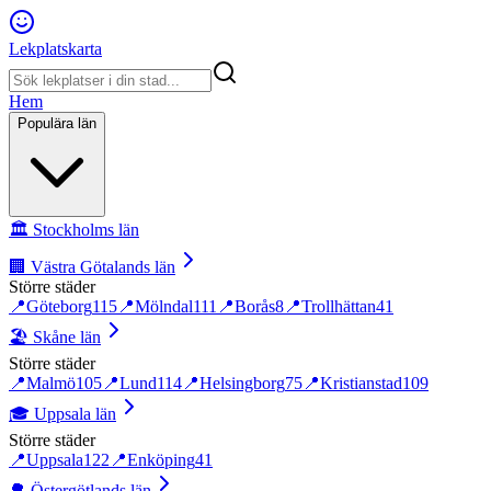
Lekplatskarta
Hem
Populära län
🏛️
Stockholms län
🏢
Västra Götalands län
Större städer
📍
Göteborg
115
📍
Mölndal
111
📍
Borås
8
📍
Trollhättan
41
🏖️
Skåne län
Större städer
📍
Malmö
105
📍
Lund
114
📍
Helsingborg
75
📍
Kristianstad
109
🎓
Uppsala län
Större städer
📍
Uppsala
122
📍
Enköping
41
🌳
Östergötlands län