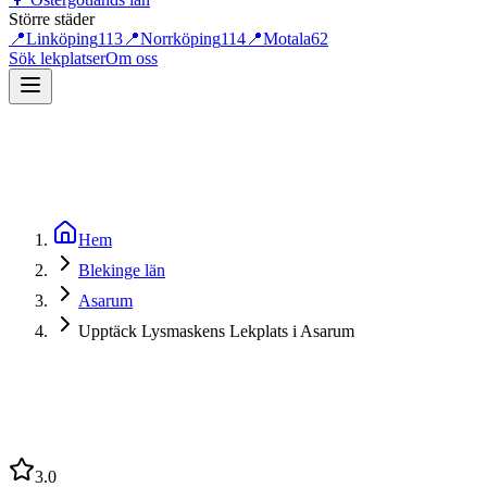
Större städer
📍
Linköping
113
📍
Norrköping
114
📍
Motala
62
Sök lekplatser
Om oss
Hem
Blekinge län
Asarum
Upptäck Lysmaskens Lekplats i Asarum
3.0