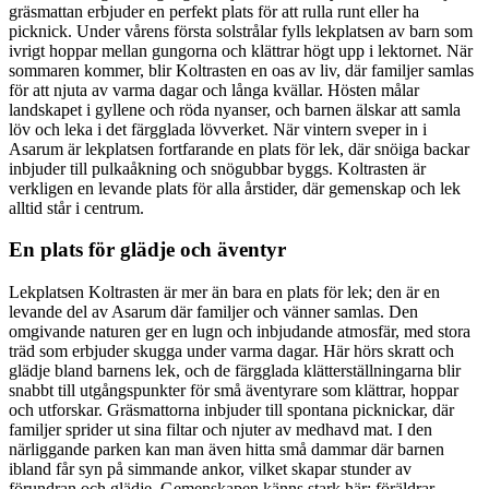
gräsmattan erbjuder en perfekt plats för att rulla runt eller ha
picknick. Under vårens första solstrålar fylls lekplatsen av barn som
ivrigt hoppar mellan gungorna och klättrar högt upp i lektornet. När
sommaren kommer, blir Koltrasten en oas av liv, där familjer samlas
för att njuta av varma dagar och långa kvällar. Hösten målar
landskapet i gyllene och röda nyanser, och barnen älskar att samla
löv och leka i det färgglada lövverket. När vintern sveper in i
Asarum är lekplatsen fortfarande en plats för lek, där snöiga backar
inbjuder till pulkaåkning och snögubbar byggs. Koltrasten är
verkligen en levande plats för alla årstider, där gemenskap och lek
alltid står i centrum.
En plats för glädje och äventyr
Lekplatsen Koltrasten är mer än bara en plats för lek; den är en
levande del av Asarum där familjer och vänner samlas. Den
omgivande naturen ger en lugn och inbjudande atmosfär, med stora
träd som erbjuder skugga under varma dagar. Här hörs skratt och
glädje bland barnens lek, och de färgglada klätterställningarna blir
snabbt till utgångspunkter för små äventyrare som klättrar, hoppar
och utforskar. Gräsmattorna inbjuder till spontana picknickar, där
familjer sprider ut sina filtar och njuter av medhavd mat. I den
närliggande parken kan man även hitta små dammar där barnen
ibland får syn på simmande ankor, vilket skapar stunder av
förundran och glädje. Gemenskapen känns stark här; föräldrar