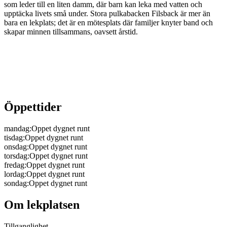
som leder till en liten damm, där barn kan leka med vatten och
upptäcka livets små under. Stora pulkabacken Filsback är mer än
bara en lekplats; det är en mötesplats där familjer knyter band och
skapar minnen tillsammans, oavsett årstid.
Öppettider
mandag
:
Oppet dygnet runt
tisdag
:
Oppet dygnet runt
onsdag
:
Oppet dygnet runt
torsdag
:
Oppet dygnet runt
fredag
:
Oppet dygnet runt
lordag
:
Oppet dygnet runt
sondag
:
Oppet dygnet runt
Om lekplatsen
Tillganglighet