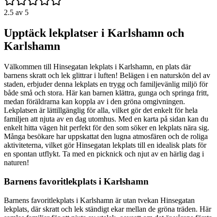
2.5
av 5
Upptäck lekplatser i Karlshamn och
Karlshamn
Välkommen till Hinsegatan lekplats i Karlshamn, en plats där
barnens skratt och lek glittrar i luften! Belägen i en naturskön del av
staden, erbjuder denna lekplats en trygg och familjevänlig miljö för
både små och stora. Här kan barnen klättra, gunga och springa fritt,
medan föräldrarna kan koppla av i den gröna omgivningen.
Lekplatsen är lättillgänglig för alla, vilket gör det enkelt för hela
familjen att njuta av en dag utomhus. Med en karta på sidan kan du
enkelt hitta vägen hit perfekt för den som söker en lekplats nära sig.
Många besökare har uppskattat den lugna atmosfären och de roliga
aktiviteterna, vilket gör Hinsegatan lekplats till en idealisk plats för
en spontan utflykt. Ta med en picknick och njut av en härlig dag i
naturen!
Barnens favoritlekplats i Karlshamn
Barnens favoritlekplats i Karlshamn är utan tvekan Hinsegatan
lekplats, där skratt och lek ständigt ekar mellan de gröna träden. Här