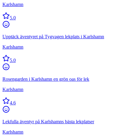
Karlshamn
5.0
Upptäck äventyret på Tygvagen lekplats i Karlshamn
Karlshamn
5.0
Rosengarden i Karlshamn en grön oas för lek
Karlshamn
4.6
Lekfulla äventyr på Karlshamns bästa lekplatser
Karlshamn