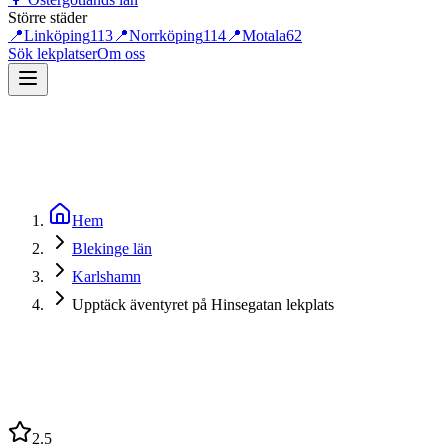
Större städer
📍
Linköping
113
📍
Norrköping
114
📍
Motala
62
Sök lekplatser
Om oss
Hem
Blekinge län
Karlshamn
Upptäck äventyret på Hinsegatan lekplats
2.5