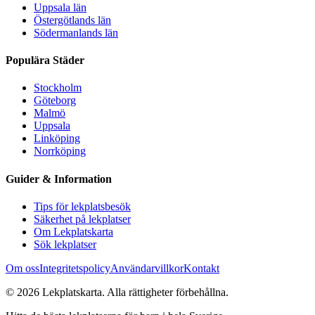
Uppsala län
Östergötlands län
Södermanlands län
Populära Städer
Stockholm
Göteborg
Malmö
Uppsala
Linköping
Norrköping
Guider & Information
Tips för lekplatsbesök
Säkerhet på lekplatser
Om Lekplatskarta
Sök lekplatser
Om oss
Integritetspolicy
Användarvillkor
Kontakt
©
2026
Lekplatskarta. Alla rättigheter förbehållna.