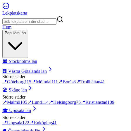
Lekplatskarta
Hem
Populära län
🏛️
Stockholms län
🏢
Västra Götalands län
Större städer
📍
Göteborg
115
📍
Mölndal
111
📍
Borås
8
📍
Trollhättan
41
🏖️
Skåne län
Större städer
📍
Malmö
105
📍
Lund
114
📍
Helsingborg
75
📍
Kristianstad
109
🎓
Uppsala län
Större städer
📍
Uppsala
122
📍
Enköping
41
🌳
Östergötlands län