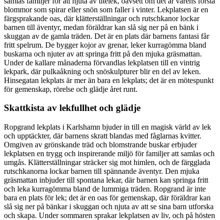
samlas familjer för att njuta av utelek, oavsett om det är vårens första
blommor som spirar eller snön som faller i vinter. Lekplatsen är en
färgsprakande oas, där klätterställningar och rutschkanor lockar
barnen till äventyr, medan föräldrar kan slå sig ner på en bänk i
skuggan av de gamla träden. Det är en plats där barnens fantasi får
fritt spelrum. De bygger kojor av grenar, leker kurragömma bland
buskarna och njuter av att springa fritt på den mjuka gräsmattan.
Under de kallare månaderna förvandlas lekplatsen till en vintrig
lekpark, där pulkaåkning och snöskulpturer blir en del av leken.
Hinsegatan lekplats är mer än bara en lekplats; det är en mötespunkt
för gemenskap, rörelse och glädje året runt.
Skattkista av lekfullhet och glädje
Ropgrand lekplats i Karlshamn bjuder in till en magisk värld av lek
och upptäckter, där barnens skratt blandas med fåglarnas kvitter.
Omgiven av grönskande träd och blomstrande buskar erbjuder
lekplatsen en trygg och inspirerande miljö för familjer att samlas och
umgås. Klätterställningar sträcker sig mot himlen, och de färgglada
rutschkanorna lockar barnen till spännande äventyr. Den mjuka
gräsmattan inbjuder till spontana lekar, där barnen kan springa fritt
och leka kurragömma bland de lummiga träden. Ropgrand är inte
bara en plats för lek; det är en oas för gemenskap, där föräldrar kan
slå sig ner på bänkar i skuggan och njuta av att se sina barn utforska
och skapa. Under sommaren sprakar lekplatsen av liv, och på hösten