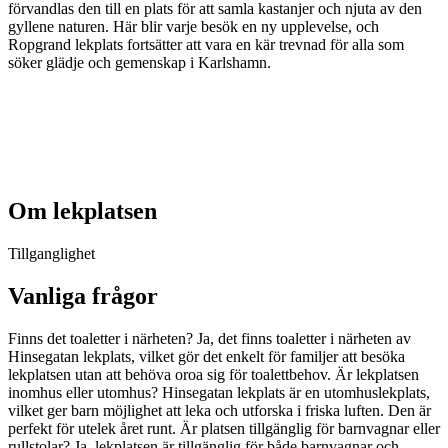
förvandlas den till en plats för att samla kastanjer och njuta av den
gyllene naturen. Här blir varje besök en ny upplevelse, och
Ropgrand lekplats fortsätter att vara en kär trevnad för alla som
söker glädje och gemenskap i Karlshamn.
Om lekplatsen
Tillganglighet
Vanliga frågor
Finns det toaletter i närheten? Ja, det finns toaletter i närheten av
Hinsegatan lekplats, vilket gör det enkelt för familjer att besöka
lekplatsen utan att behöva oroa sig för toalettbehov. Är lekplatsen
inomhus eller utomhus? Hinsegatan lekplats är en utomhuslekplats,
vilket ger barn möjlighet att leka och utforska i friska luften. Den är
perfekt för utelek året runt. Är platsen tillgänglig för barnvagnar eller
rullstolar? Ja, lekplatsen är tillgänglig för både barnvagnar och