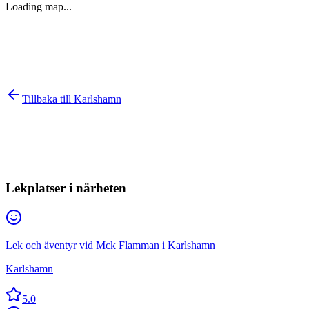
Loading map...
Tillbaka till
Karlshamn
Lekplatser i närheten
Lek och äventyr vid Mck Flamman i Karlshamn
Karlshamn
5.0