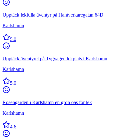
Upptäck lekfulla äventyr på Hantverkaregatan 64D
Karlshamn
5.0
Upptäck äventyret på Tygvagen lekplats i Karlshamn
Karlshamn
5.0
Rosengarden i Karlshamn en grön oas för lek
Karlshamn
4.6