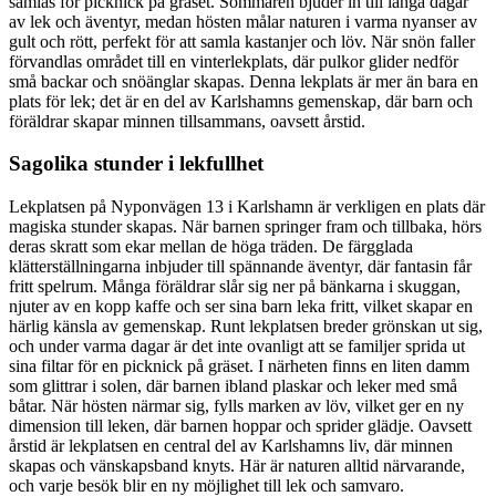
samlas för picknick på gräset. Sommaren bjuder in till långa dagar
av lek och äventyr, medan hösten målar naturen i varma nyanser av
gult och rött, perfekt för att samla kastanjer och löv. När snön faller
förvandlas området till en vinterlekplats, där pulkor glider nedför
små backar och snöänglar skapas. Denna lekplats är mer än bara en
plats för lek; det är en del av Karlshamns gemenskap, där barn och
föräldrar skapar minnen tillsammans, oavsett årstid.
Sagolika stunder i lekfullhet
Lekplatsen på Nyponvägen 13 i Karlshamn är verkligen en plats där
magiska stunder skapas. När barnen springer fram och tillbaka, hörs
deras skratt som ekar mellan de höga träden. De färgglada
klätterställningarna inbjuder till spännande äventyr, där fantasin får
fritt spelrum. Många föräldrar slår sig ner på bänkarna i skuggan,
njuter av en kopp kaffe och ser sina barn leka fritt, vilket skapar en
härlig känsla av gemenskap. Runt lekplatsen breder grönskan ut sig,
och under varma dagar är det inte ovanligt att se familjer sprida ut
sina filtar för en picknick på gräset. I närheten finns en liten damm
som glittrar i solen, där barnen ibland plaskar och leker med små
båtar. När hösten närmar sig, fylls marken av löv, vilket ger en ny
dimension till leken, där barnen hoppar och sprider glädje. Oavsett
årstid är lekplatsen en central del av Karlshamns liv, där minnen
skapas och vänskapsband knyts. Här är naturen alltid närvarande,
och varje besök blir en ny möjlighet till lek och samvaro.