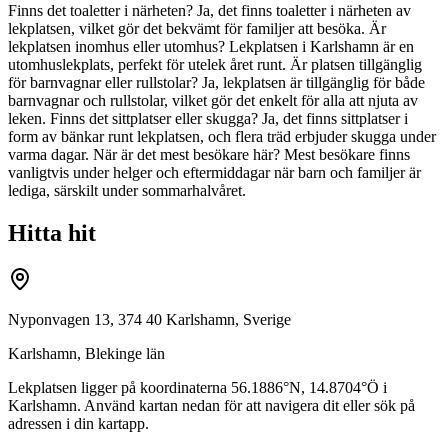
Finns det toaletter i närheten? Ja, det finns toaletter i närheten av
lekplatsen, vilket gör det bekvämt för familjer att besöka. Är
lekplatsen inomhus eller utomhus? Lekplatsen i Karlshamn är en
utomhuslekplats, perfekt för utelek året runt. Är platsen tillgänglig
för barnvagnar eller rullstolar? Ja, lekplatsen är tillgänglig för både
barnvagnar och rullstolar, vilket gör det enkelt för alla att njuta av
leken. Finns det sittplatser eller skugga? Ja, det finns sittplatser i
form av bänkar runt lekplatsen, och flera träd erbjuder skugga under
varma dagar. När är det mest besökare här? Mest besökare finns
vanligtvis under helger och eftermiddagar när barn och familjer är
lediga, särskilt under sommarhalvåret.
Hitta hit
Nyponvagen 13, 374 40 Karlshamn, Sverige
Karlshamn
,
Blekinge län
Lekplatsen ligger på koordinaterna
56.1886
°N,
14.8704
°Ö i
Karlshamn
. Använd kartan nedan för att navigera dit eller sök på
adressen i din kartapp.