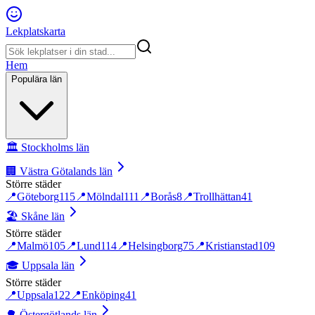
Lekplatskarta
Hem
Populära län
🏛️
Stockholms län
🏢
Västra Götalands län
Större städer
📍
Göteborg
115
📍
Mölndal
111
📍
Borås
8
📍
Trollhättan
41
🏖️
Skåne län
Större städer
📍
Malmö
105
📍
Lund
114
📍
Helsingborg
75
📍
Kristianstad
109
🎓
Uppsala län
Större städer
📍
Uppsala
122
📍
Enköping
41
🌳
Östergötlands län