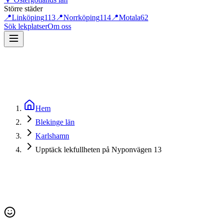
Större städer
📍
Linköping
113
📍
Norrköping
114
📍
Motala
62
Sök lekplatser
Om oss
Hem
Blekinge län
Karlshamn
Upptäck lekfullheten på Nyponvägen 13