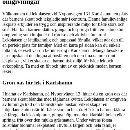
omgivningar
Välkommen till lekplatsen vid Nyponvägen 13 i Karlshamn, en plats
där barnens skratt och lekglädje står i centrum. Denna familjevänliga
lekplats erbjuder en trygg och inspirerande miljö för både stora och
små. Här kan barnen klättra, gunga och springa fritt i en naturskön
omgivning som inbjuder till rörelse och aktivitet året runt.
Lekplatsen är lättillgänglig och anpassad för alla, vilket gör den till
en perfekt plats för familjer. Med en karta på sidan kan du enkelt
hitta hit, oavsett var du befinner dig i Karlshamn. Många besökare
har uppskattat den lugna atmosfären och den fina naturen runt
lekplatsen, vilket skapar en harmonisk miljö för både lek och
avkoppling. Ta med en filt och njut av en picknick medan barnen
leker!
Grön oas för lek i Karlshamn
I hjärtat av Karlshamn, på Nyponvägen 13, hittar du en grön oas där
barnens skratt blandas med fåglarnas kvitter. Lekplatsen är omgiven
av lummiga träd och blomstrande buskar, vilket skapar en
inbjudande atmosfär för både stora och små. Här kan barnen klättra
på färgglada lekskulpturer, gunga högt mot den klarblå himlen eller
springa fritt över den mjuka gräsmattan. Under vårens första
solstrålar blommar lekplatsen i livfulla färger, och hela familjer