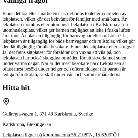
Vanliga frågor
Finns det toaletter i närheten? Ja, det finns toaletter i närheten av
lekplatsen, vilket gör det bekvämt för familjer med små barn. Är
lekplatsen inomhus eller utomhus? Lekplatsen i Karlskrona är en
utomhuslekplats, vilket ger barnen möjlighet att leka i friska luften
året runt. Är platsen tillgänglig för barnvagnar eller rullstolar? Ja,
lekplatsen är tillgänglig för både barnvagnar och rullstolar, vilket gör
den lättillgänglig för alla besökare. Finns det sittplatser eller skugga?
Ja, det finns sittplatser för föräldrar och vuxna att vila på, och
lekplatsen har också skuggiga områden för att skydda mot solen
under varma dagar. När är det mest besökare här? Lekplatsen är
oftast mest besökt under helger och eftermiddagar när barnen är
lediga från skolan, särskilt under vår- och sommarmånaderna.
Hitta hit
Gullregnsvagen 1, 371 48 Karlskrona, Sverige
Karlskrona
,
Blekinge län
Lekplatsen ligger på koordinaterna
56.2108
°N,
15.6309
°Ö i