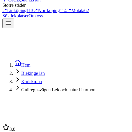
Större städer
📍
Linköping
113
📍
Norrköping
114
📍
Motala
62
Sök lekplatser
Om oss
Hem
Blekinge län
Karlskrona
Gullregnsvägen Lek och natur i harmoni
3.0