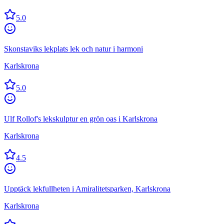
5.0
Skonstaviks lekplats lek och natur i harmoni
Karlskrona
5.0
Ulf Rollof's lekskulptur en grön oas i Karlskrona
Karlskrona
4.5
Upptäck lekfullheten i Amiralitetsparken, Karlskrona
Karlskrona