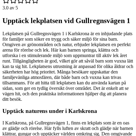
3.0
av 5
Upptäck lekplatsen vid Gullregnsvägen 1
Lekplatsen på Gullregnsvägen 1 i Karlskrona är en inbjudande plats
för familjer som söker en trygg och säker miljö för sina barn.
Omgiven av grönområden och natur, erbjuder lekplatsen en perfekt
arena för rörelse och lek. Här kan barnen springa, klättra och
utforska i en stimulerande miljö som uppmuntrar till aktiv lek året
runt. Tillgängligheten är god, vilket gör att såväl barn som vuxna lätt
kan ta sig hit. Lekplatsens utrustning är anpassad för olika åldrar och
säkerheten har hög prioritet. Många besökare uppskattar den
familjevänliga atmosfären, där både barn och vuxna kan trivas
tillsammans. För att hitta till lekplatsen kan du använda kartan på
sidan, som ger en tydlig översikt över området. Det är enkelt att se
vägen hit, och den praktiska informationen hjälper dig att planera
ditt besök.
Upptäck naturens under i Karlskrona
I Karlskrona, på Gullregnsvägen 1, finns en lekplats som är en oas
av glädje och rörelse. Här fylls luften av skratt och glädje när barnen
klättrar, gungar och upptäcker världen omkring sig. Den omgivande