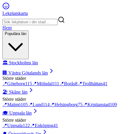
Lekplatskarta
Hem
Populära län
🏛️
Stockholms län
🏢
Västra Götalands län
Större städer
📍
Göteborg
115
📍
Mölndal
111
📍
Borås
8
📍
Trollhättan
41
🏖️
Skåne län
Större städer
📍
Malmö
105
📍
Lund
114
📍
Helsingborg
75
📍
Kristianstad
109
🎓
Uppsala län
Större städer
📍
Uppsala
122
📍
Enköping
41
🌳
Östergötlands län