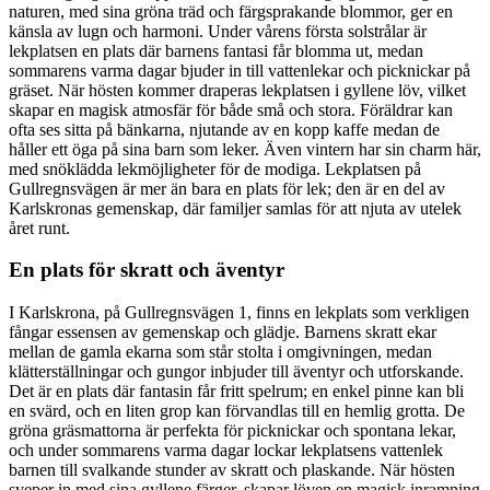
naturen, med sina gröna träd och färgsprakande blommor, ger en
känsla av lugn och harmoni. Under vårens första solstrålar är
lekplatsen en plats där barnens fantasi får blomma ut, medan
sommarens varma dagar bjuder in till vattenlekar och picknickar på
gräset. När hösten kommer draperas lekplatsen i gyllene löv, vilket
skapar en magisk atmosfär för både små och stora. Föräldrar kan
ofta ses sitta på bänkarna, njutande av en kopp kaffe medan de
håller ett öga på sina barn som leker. Även vintern har sin charm här,
med snöklädda lekmöjligheter för de modiga. Lekplatsen på
Gullregnsvägen är mer än bara en plats för lek; den är en del av
Karlskronas gemenskap, där familjer samlas för att njuta av utelek
året runt.
En plats för skratt och äventyr
I Karlskrona, på Gullregnsvägen 1, finns en lekplats som verkligen
fångar essensen av gemenskap och glädje. Barnens skratt ekar
mellan de gamla ekarna som står stolta i omgivningen, medan
klätterställningar och gungor inbjuder till äventyr och utforskande.
Det är en plats där fantasin får fritt spelrum; en enkel pinne kan bli
en svärd, och en liten grop kan förvandlas till en hemlig grotta. De
gröna gräsmattorna är perfekta för picknickar och spontana lekar,
och under sommarens varma dagar lockar lekplatsens vattenlek
barnen till svalkande stunder av skratt och plaskande. När hösten
sveper in med sina gyllene färger, skapar löven en magisk inramning