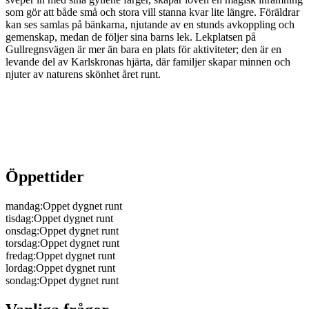
som gör att både små och stora vill stanna kvar lite längre. Föräldrar
kan ses samlas på bänkarna, njutande av en stunds avkoppling och
gemenskap, medan de följer sina barns lek. Lekplatsen på
Gullregnsvägen är mer än bara en plats för aktiviteter; den är en
levande del av Karlskronas hjärta, där familjer skapar minnen och
njuter av naturens skönhet året runt.
Öppettider
mandag
:
Oppet dygnet runt
tisdag
:
Oppet dygnet runt
onsdag
:
Oppet dygnet runt
torsdag
:
Oppet dygnet runt
fredag
:
Oppet dygnet runt
lordag
:
Oppet dygnet runt
sondag
:
Oppet dygnet runt