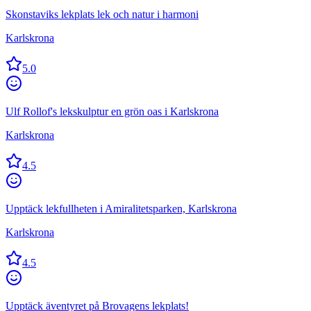
Skonstaviks lekplats lek och natur i harmoni
Karlskrona
5.0
Ulf Rollof's lekskulptur en grön oas i Karlskrona
Karlskrona
4.5
Upptäck lekfullheten i Amiralitetsparken, Karlskrona
Karlskrona
4.5
Upptäck äventyret på Brovagens lekplats!