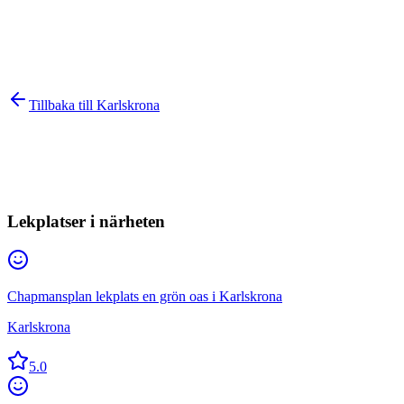
Tillbaka till
Karlskrona
Lekplatser i närheten
Chapmansplan lekplats en grön oas i Karlskrona
Karlskrona
5.0