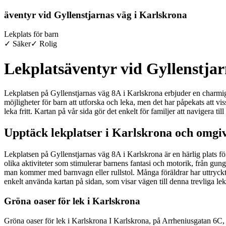
äventyr vid Gyllenstjarnas väg i Karlskrona
Lekplats för barn
✓ Säker
✓ Rolig
Lekplatsäventyr vid Gyllenstjar
Lekplatsen på Gyllenstjarnas väg 8A i Karlskrona erbjuder en charmig m
möjligheter för barn att utforska och leka, men det har påpekats att vis
leka fritt. Kartan på vår sida gör det enkelt för familjer att navigera t
Upptäck lekplatser i Karlskrona och omgi
Lekplatsen på Gyllenstjarnas väg 8A i Karlskrona är en härlig plats f
olika aktiviteter som stimulerar barnens fantasi och motorik, från gungo
man kommer med barnvagn eller rullstol. Många föräldrar har uttryckt s
enkelt använda kartan på sidan, som visar vägen till denna trevliga lekp
Gröna oaser för lek i Karlskrona
Gröna oaser för lek i Karlskrona I Karlskrona, på Arrheniusgatan 6C, fi