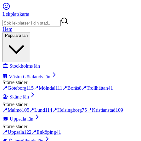
Lekplatskarta
Hem
Populära län
🏛️
Stockholms län
🏢
Västra Götalands län
Större städer
📍
Göteborg
115
📍
Mölndal
111
📍
Borås
8
📍
Trollhättan
41
🏖️
Skåne län
Större städer
📍
Malmö
105
📍
Lund
114
📍
Helsingborg
75
📍
Kristianstad
109
🎓
Uppsala län
Större städer
📍
Uppsala
122
📍
Enköping
41
🌳
Östergötlands län