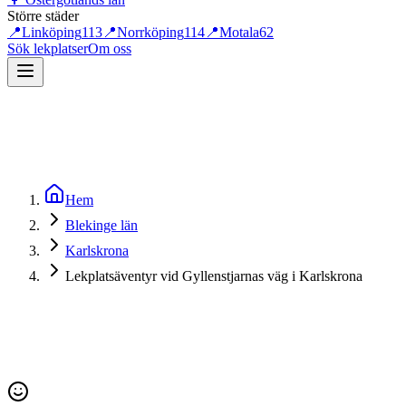
Större städer
📍
Linköping
113
📍
Norrköping
114
📍
Motala
62
Sök lekplatser
Om oss
Hem
Blekinge län
Karlskrona
Lekplatsäventyr vid Gyllenstjarnas väg i Karlskrona