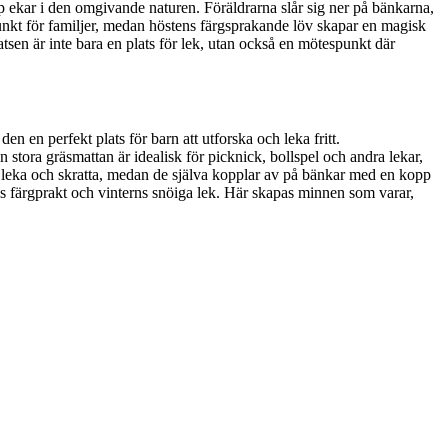
rop ekar i den omgivande naturen. Föräldrarna slår sig ner på bänkarna,
nkt för familjer, medan höstens färgsprakande löv skapar en magisk
en är inte bara en plats för lek, utan också en mötespunkt där
en perfekt plats för barn att utforska och leka fritt.
 stora gräsmattan är idealisk för picknick, bollspel och andra lekar,
rn leka och skratta, medan de själva kopplar av på bänkar med en kopp
ns färgprakt och vinterns snöiga lek. Här skapas minnen som varar,