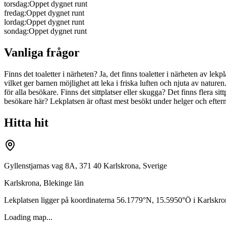
torsdag
:
Oppet dygnet runt
fredag
:
Oppet dygnet runt
lordag
:
Oppet dygnet runt
sondag
:
Oppet dygnet runt
Vanliga frågor
Finns det toaletter i närheten? Ja, det finns toaletter i närheten av l
vilket ger barnen möjlighet att leka i friska luften och njuta av naturen.
för alla besökare. Finns det sittplatser eller skugga? Det finns flera s
besökare här? Lekplatsen är oftast mest besökt under helger och efter
Hitta hit
Gyllenstjarnas vag 8A, 371 40 Karlskrona, Sverige
Karlskrona
,
Blekinge län
Lekplatsen ligger på koordinaterna
56.1779
°N,
15.5950
°Ö i
Karlskro
Loading map...