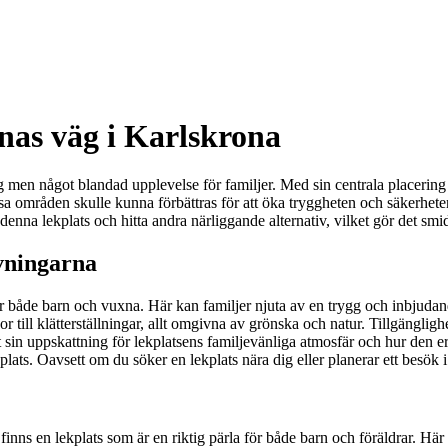
nas väg i Karlskrona
en något blandad upplevelse för familjer. Med sin centrala placering är
sa områden skulle kunna förbättras för att öka tryggheten och säkerheten.
ill denna lekplats och hitta andra närliggande alternativ, vilket gör det s
vningarna
ör både barn och vuxna. Här kan familjer njuta av en trygg och inbjudan
r till klätterställningar, allt omgivna av grönska och natur. Tillgänglighe
in uppskattning för lekplatsens familjevänliga atmosfär och hur den erbj
lats. Oavsett om du söker en lekplats nära dig eller planerar ett besök i
nns en lekplats som är en riktig pärla för både barn och föräldrar. Här 