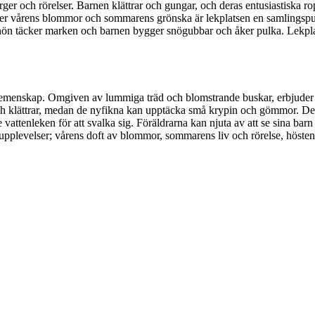
ärger och rörelser. Barnen klättrar och gungar, och deras entusiastiska 
der vårens blommor och sommarens grönska är lekplatsen en samlingspu
snön täcker marken och barnen bygger snögubbar och åker pulka. Lekplats
menskap. Omgiven av lummiga träd och blomstrande buskar, erbjuder den 
g och klättrar, medan de nyfikna kan upptäcka små krypin och gömmor. Den
vattenleken för att svalka sig. Föräldrarna kan njuta av att se sina ba
 upplevelser; vårens doft av blommor, sommarens liv och rörelse, höste