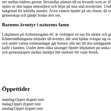
ner mellan trädens grenar, förvandlas platsen till en levande scen av f
njuter av den lugna atmosfären och hejar på sina små äventyrare. Un
bakgrund för lekfulla stunder. Även vintern bjuder på sin charm, då 
gemenskap och glädje frodas året om.
Barnens äventyr i naturens famn
Lekplatsen på Arrheniusgatan 6C är verkligen en oas för utelek och ge
Klätterställningarna inbjuder till äventyr, där små hjältar svingar si
och under varma sommardagar går barnen ofta ner till den närliggande 
kaffe i handen. Under årets olika säsonger bjuder lekplatsen på unika
och gemenskapen mellan familjer blir starkare för varje besök.
Öppettider
mandag
:
Oppet dygnet runt
tisdag
:
Oppet dygnet runt
onsdag
:
Oppet dygnet runt